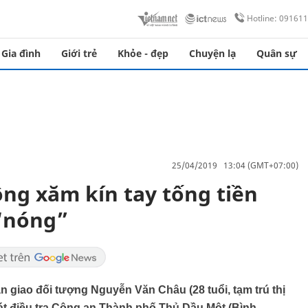
Hotline: 09161
Gia đình
Giới trẻ
Khỏe - đẹp
Chuyện lạ
Quân sự
25/04/2019 13:04 (GMT+07:00)
ng xăm kín tay tống tiền
 “nóng”
giao đối tượng Nguyễn Văn Châu (28 tuổi, tạm trú thị
t điều tra Công an Thành phố Thủ Dầu Một (Bình