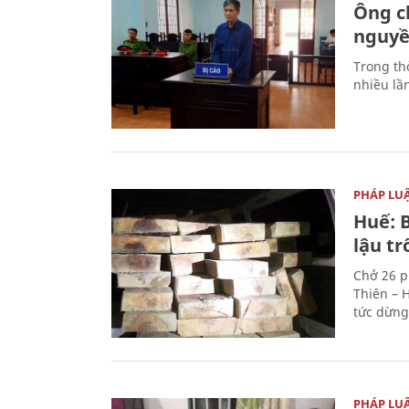
Ông ch
nguyền
Trong thờ
nhiều lầ
PHÁP LU
Huế: B
lậu t
Chở 26 p
Thiên – 
tức dừng
PHÁP LU