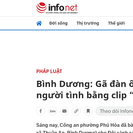
Đời sống
Thị trường
Thế giới
PHÁP LUẬT
Bình Dương: Gã đàn ô
người tình bằng clip
Sáng nay, Công an phường Phú Hòa đã bàn 
xã Thuận An, Bình Dương) cho Đội cảnh sá