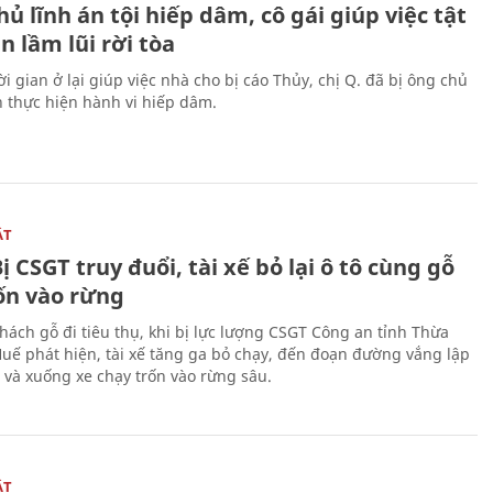
ủ lĩnh án tội hiếp dâm, cô gái giúp việc tật
 lầm lũi rời tòa
i gian ở lại giúp việc nhà cho bị cáo Thủy, chị Q. đã bị ông chủ
n thực hiện hành vi hiếp dâm.
ẬT
ị CSGT truy đuổi, tài xế bỏ lại ô tô cùng gỗ
rốn vào rừng
hách gỗ đi tiêu thụ, khi bị lực lượng CSGT Công an tỉnh Thừa
Huế phát hiện, tài xế tăng ga bỏ chạy, đến đoạn đường vắng lập
 và xuống xe chạy trốn vào rừng sâu.
ẬT