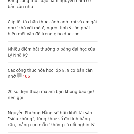
Bảng công thức đạo hàm nguyên hàm cơ
bản cần nhớ
Clip lột tả chân thực cảnh anh trai và em gái
như 'chó với mèo', người tinh ý còn phát
hiện một vấn đề trong giáo dục con
Nhiều điểm bất thường ở bằng đại học của
Lý Nhã Kỳ
Các công thức hóa học lớp 8, 9 cơ bản cần
nhớ
106
20 số điện thoại ma ám bạn không bao giờ
nên gọi
Nguyễn Phương Hằng sở hữu khối tài sản
"siêu khủng", từng khoe sổ đỏ tính bằng
cân, mắng cựu mẫu 'không có nổi nghìn tỷ'