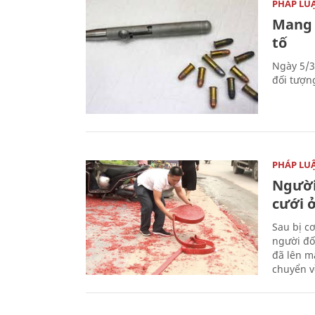
PHÁP LU
Mang 
tố
Ngày 5/3
đối tượn
PHÁP LU
Người
cưới ở
Sau bị c
người đố
đã lên m
chuyển v