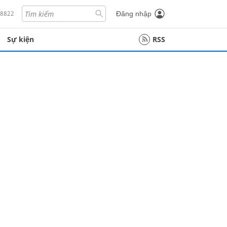
18822
Đăng nhập
Sự kiện
RSS