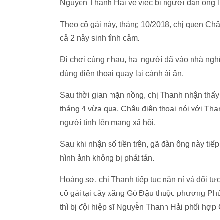
Nguyễn Thanh Hải về việc bị người đàn ông liê
Theo cô gái này, tháng 10/2018, chị quen Châ
cả 2 nảy sinh tình cảm.
Đi chơi cùng nhau, hai người đã vào nhà ngh
dùng điện thoại quay lại cảnh ái ân.
Sau thời gian mặn nồng, chị Thanh nhận thấy
tháng 4 vừa qua, Châu điện thoại nói với Than
người tình lên mạng xã hội.
Sau khi nhận số tiền trên, gã đàn ông này tiếp
hình ảnh không bị phát tán.
Hoảng sợ, chị Thanh tiếp tục năn nỉ và đối tư
cô gái tại cây xăng Gò Đậu thuộc phường Ph
thì bị đội hiệp sĩ Nguyễn Thanh Hải phối hợ