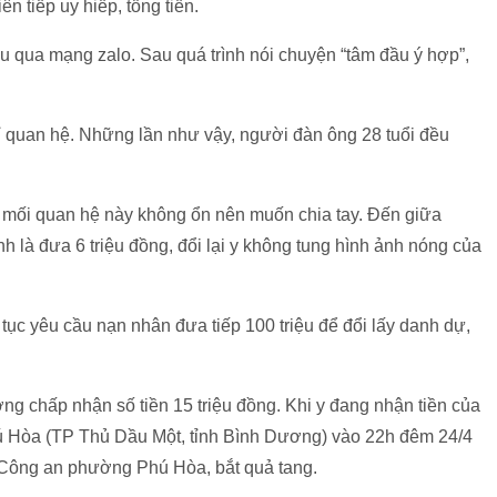
n tiếp uy hiếp, tống tiền.
u qua mạng zalo. Sau quá trình nói chuyện “tâm đầu ý hợp”,
ỉ quan hệ. Những lần như vậy, người đàn ông 28 tuổi đều
 mối quan hệ này không ổn nên muốn chia tay. Đến giữa
h là đưa 6 triệu đồng, đổi lại y không tung hình ảnh nóng của
 tục yêu cầu nạn nhân đưa tiếp 100 triệu để đổi lấy danh dự,
ợng chấp nhận số tiền 15 triệu đồng. Khi y đang nhận tiền của
ú Hòa (TP Thủ Dầu Một, tỉnh Bình Dương) vào 22h đêm 24/4
p Công an phường Phú Hòa, bắt quả tang.