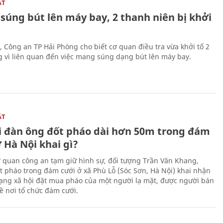
ẬT
súng bút lên máy bay, 2 thanh niên bị khởi
, Công an TP Hải Phòng cho biết cơ quan điều tra vừa khởi tố 2
g vì liên quan đến việc mang súng dạng bút lên máy bay.
ẬT
 đàn ông đốt pháo dài hơn 50m trong đám
 Hà Nội khai gì?
ơ quan công an tạm giữ hình sự, đối tượng Trần Văn Khang,
t pháo trong đám cưới ở xã Phù Lỗ (Sóc Sơn, Hà Nội) khai nhận
ạng xã hội đặt mua pháo của một người lạ mặt, được người bán
ề nơi tổ chức đám cưới.