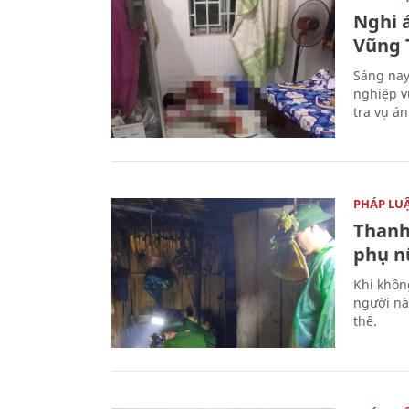
Nghi á
Vũng 
Sáng nay
nghiệp v
tra vụ á
PHÁP LU
Thanh
phụ nữ
Khi khôn
người nà
thể.