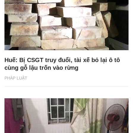
Huế: Bị CSGT truy đuổi, tài xế bỏ lại ô tô
cùng gỗ lậu trốn vào rừng
PHÁP LUẬT