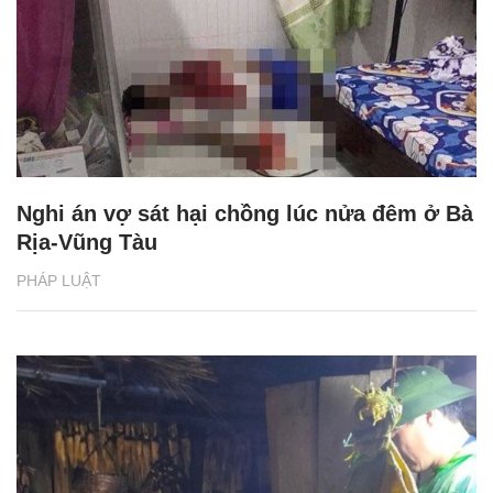
Nghi án vợ sát hại chồng lúc nửa đêm ở Bà
Rịa-Vũng Tàu
PHÁP LUẬT