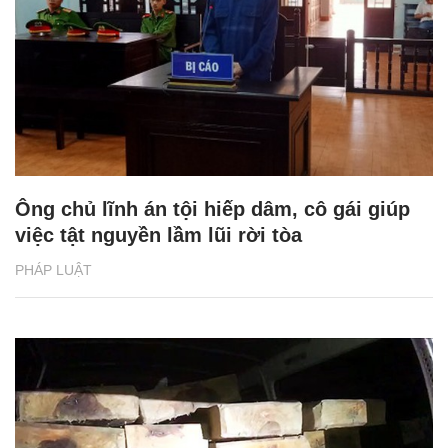
Ông chủ lĩnh án tội hiếp dâm, cô gái giúp
việc tật nguyền lầm lũi rời tòa
PHÁP LUẬT