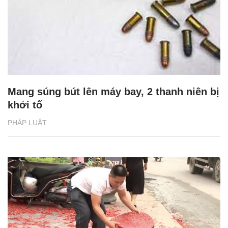
Mang súng bút lên máy bay, 2 thanh niên bị
khởi tố
PHÁP LUẬT