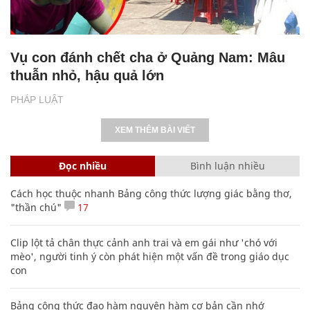
Vụ con đánh chết cha ở Quảng Nam: Mâu
thuẫn nhỏ, hậu quả lớn
PHÁP LUẬT
XEM THÊM BÀI VIẾT
Đọc nhiều
Bình luận nhiều
Cách học thuộc nhanh Bảng công thức lượng giác bằng thơ,
"thần chú"
17
Clip lột tả chân thực cảnh anh trai và em gái như 'chó với
mèo', người tinh ý còn phát hiện một vấn đề trong giáo dục
con
Bảng công thức đạo hàm nguyên hàm cơ bản cần nhớ