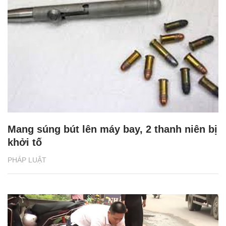
Mang súng bút lên máy bay, 2 thanh niên bị
khởi tố
PHÁP LUẬT