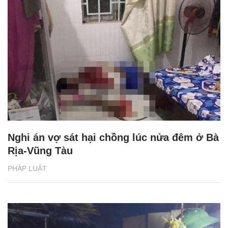
Nghi án vợ sát hại chồng lúc nửa đêm ở Bà
Rịa-Vũng Tàu
PHÁP LUẬT