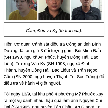
Cầm, Đấu và Kỵ (từ trái qua).
Hiện Cơ quan Cảnh sát điều tra Công an tỉnh Bình
Dương đã tạm giữ 3 đối tượng gồm: Bùi Minh Đấu
(SN 1990, ngụ xã An Phúc, huyện Đông Hải, Bạc
Liêu), Trương Văn Kỵ (SN 1998, ngụ xã Định
Thành, huyện Đông Hải, Bạc Liêu) và Trần Ngọc
Cầm (SN 2000, ngụ huyện Thạnh Trị, Sóc Trăng) để
điều tra về hành vi giết người.
Tối ngày 13/9, tại khu phố 4 phường Mỹ Phước xảy
ra một vụ đánh nhau; hậu quả làm anh Nguyễn Chí
Đại (SN 1995, ngụ huyện Tân Châu, An Giang) tử