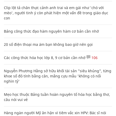
Clip lột tả chân thực cảnh anh trai và em gái như 'chó với
mèo', người tinh ý còn phát hiện một vấn đề trong giáo dục
con
Bảng công thức đạo hàm nguyên hàm cơ bản cần nhớ
20 số điện thoại ma ám bạn không bao giờ nên gọi
Các công thức hóa học lớp 8, 9 cơ bản cần nhớ
106
Nguyễn Phương Hằng sở hữu khối tài sản "siêu khủng", từng
khoe sổ đỏ tính bằng cân, mắng cựu mẫu 'không có nổi
nghìn tỷ'
Mẹo học thuộc Bảng tuần hoàn nguyên tố hóa học bằng thơ,
câu nói vui vẻ
Hàng ngàn người Mỹ ân hận vì tiêm vắc xin HPV: Bác sĩ nói