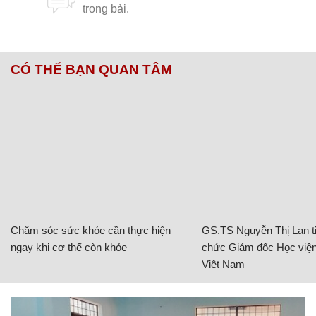
CÓ THỂ BẠN QUAN TÂM
Chăm sóc sức khỏe cần thực hiện
GS.TS Nguyễn Thị Lan ti
ngay khi cơ thể còn khỏe
chức Giám đốc Học viện
Việt Nam