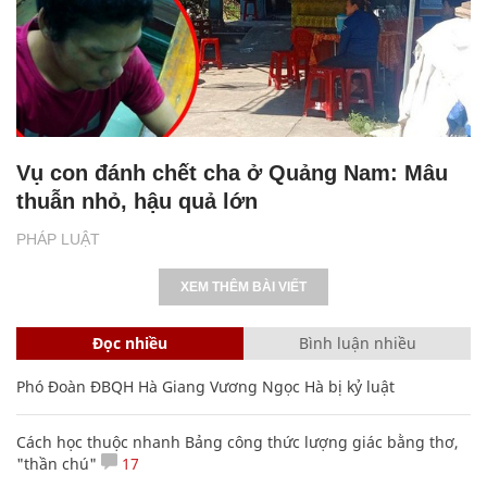
Vụ con đánh chết cha ở Quảng Nam: Mâu
thuẫn nhỏ, hậu quả lớn
PHÁP LUẬT
XEM THÊM BÀI VIẾT
Đọc nhiều
Bình luận nhiều
Phó Đoàn ĐBQH Hà Giang Vương Ngọc Hà bị kỷ luật
Cách học thuộc nhanh Bảng công thức lượng giác bằng thơ,
"thần chú"
17