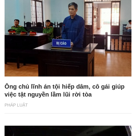
Ông chủ lĩnh án tội hiếp dâm, cô gái giúp
việc tật nguyền lầm lũi rời tòa
PHÁP LUẬT