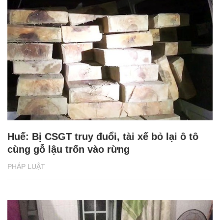
Huế: Bị CSGT truy đuổi, tài xế bỏ lại ô tô
cùng gỗ lậu trốn vào rừng
PHÁP LUẬT