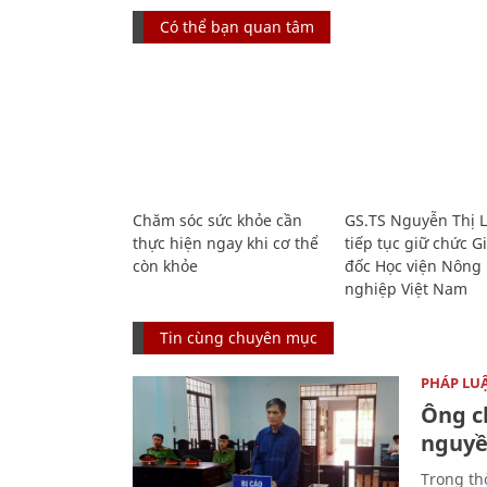
Có thể bạn quan tâm
Chăm sóc sức khỏe cần
GS.TS Nguyễn Thị 
thực hiện ngay khi cơ thể
tiếp tục giữ chức 
còn khỏe
đốc Học viện Nông
nghiệp Việt Nam
Tin cùng chuyên mục
PHÁP LU
Ông ch
nguyền
Trong thờ