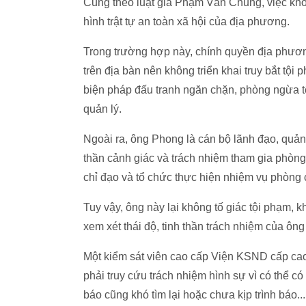
Cũng theo luật gia Phạm Văn Chung, việc khôn
hình trật tự an toàn xã hội của địa phương.
Trong trường hợp này, chính quyền địa phươn
trên địa bàn nên không triển khai truy bắt tội
biện pháp đấu tranh ngăn chặn, phòng ngừa tộ
quản lý.
Ngoài ra, ông Phong là cán bộ lãnh đạo, quản 
thần cảnh giác và trách nhiệm tham gia phòng
chỉ đạo và tổ chức thực hiện nhiệm vụ phòng 
Tuy vậy, ông này lại không tố giác tội phạm,
xem xét thái độ, tinh thần trách nhiệm của ông 
Một kiểm sát viên cao cấp Viện KSND cấp ca
phải truy cứu trách nhiệm hình sự vì có thể c
báo cũng khó tìm lại hoặc chưa kịp trình báo...