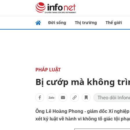
Đời sống
Thị trường
Thế giới
PHÁP LUẬT
Bị cướp mà không trì
Ông Lê Hoàng Phong - giám đốc Xí nghiệp 
xét kỷ luật về hành vi không tố giác tội p