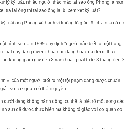
xử lý kỷ luật, nhiều người thắc mắc tại sao ông Phong là nạn
trả lại ông thì tại sao ông lại bị xem xét kỷ luật?
kỷ luật ông Phong về hành vi không tố giác tội phạm là có cơ
ật hình sự năm 1999 quy định “người nào biết rõ một trong
 bộ luật này đang được chuẩn bị, đang hoặc đã được thực
ải tạo không giam giữ đến 3 năm hoặc phạt tù từ 3 tháng đến 3
hành vi của một người biết rõ một tội phạm đang được chuẩn
 giác với cơ quan có thẩm quyền.
 dưới dạng không hành động, cụ thể là biết rõ một trong các
 hình sự) đã được thực hiện mà không tố giác với cơ quan có