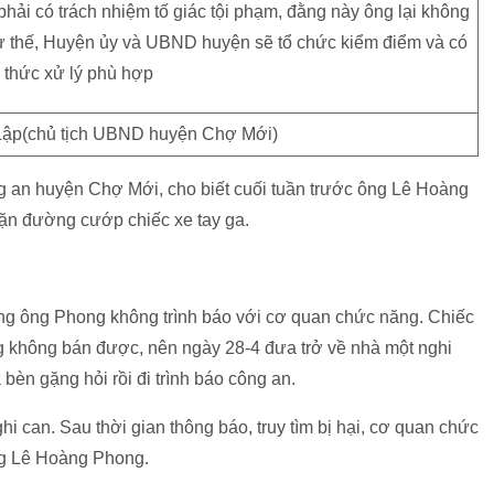
phải có trách nhiệm tố giác tội phạm, đằng này ông lại không
hư thế, Huyện ủy và UBND huyện sẽ tổ chức kiểm điểm và có
 thức xử lý phù hợp
Lập(chủ tịch UBND huyện Chợ Mới)
an huyện Chợ Mới, cho biết cuối tuần trước ông Lê Hoàng
hặn đường cướp chiếc xe tay ga.
g ông Phong không trình báo với cơ quan chức năng. Chiếc
 không bán được, nên ngày 28-4 đưa trở về nhà một nghi
bèn gặng hỏi rồi đi trình báo công an.
hi can. Sau thời gian thông báo, truy tìm bị hại, cơ quan chức
ng Lê Hoàng Phong.