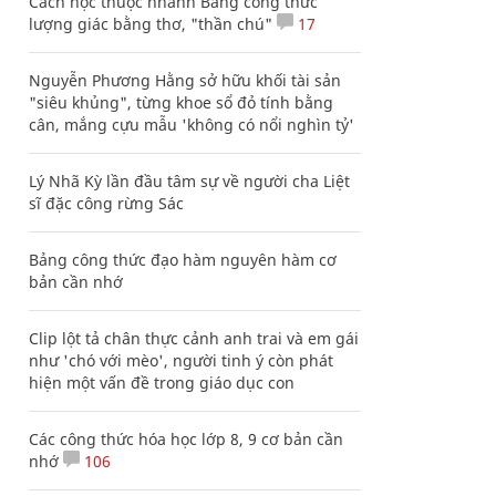
Cách học thuộc nhanh Bảng công thức
lượng giác bằng thơ, "thần chú"
17
Nguyễn Phương Hằng sở hữu khối tài sản
"siêu khủng", từng khoe sổ đỏ tính bằng
cân, mắng cựu mẫu 'không có nổi nghìn tỷ'
Lý Nhã Kỳ lần đầu tâm sự về người cha Liệt
sĩ đặc công rừng Sác
Bảng công thức đạo hàm nguyên hàm cơ
bản cần nhớ
Clip lột tả chân thực cảnh anh trai và em gái
như 'chó với mèo', người tinh ý còn phát
hiện một vấn đề trong giáo dục con
Các công thức hóa học lớp 8, 9 cơ bản cần
nhớ
106