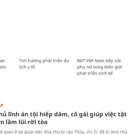
Lan
Tìm hướng phát triển du
BAT Việt Nam tiếp sức
Giám
lịch y tế
phụ nữ vùng biên giới
phát triển sinh kế
ẬT
ủ lĩnh án tội hiếp dâm, cô gái giúp việc tật
 lầm lũi rời tòa
i gian ở lại giúp việc nhà cho bị cáo Thủy, chị Q. đã bị ông chủ