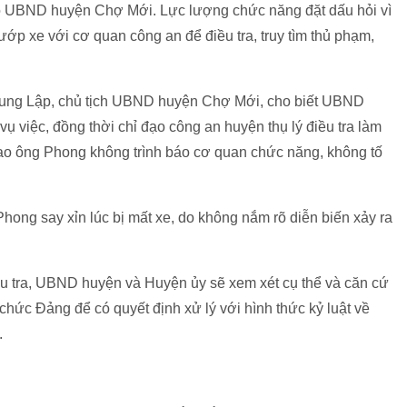
o UBND huyện Chợ Mới. Lực lượng chức năng đặt dấu hỏi vì
cướp xe với cơ quan công an để điều tra, truy tìm thủ phạm,
Trung Lập, chủ tịch UBND huyện Chợ Mới, cho biết UBND
 việc, đồng thời chỉ đạo công an huyện thụ lý điều tra làm
ao ông Phong không trình báo cơ quan chức năng, không tố
hong say xỉn lúc bị mất xe, do không nắm rõ diễn biến xảy ra
ều tra, UBND huyện và Huyện ủy sẽ xem xét cụ thể và căn cứ
 chức Đảng để có quyết định xử lý với hình thức kỷ luật về
.