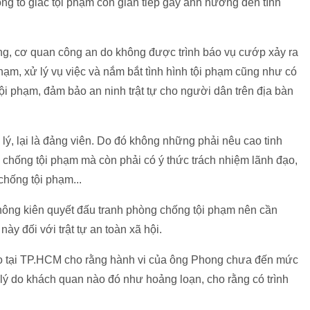
g tố giác tội phạm còn gián tiếp gây ảnh hưởng đến tình
g, cơ quan công an do không được trình báo vụ cướp xảy ra
 phạm, xử lý vụ việc và nắm bắt tình hình tội phạm cũng như có
i phạm, đảm bảo an ninh trật tự cho người dân trên địa bàn
lý, lại là đảng viên. Do đó không những phải nêu cao tinh
 chống tội phạm mà còn phải có ý thức trách nhiệm lãnh đạo,
chống tội phạm...
 không kiên quyết đấu tranh phòng chống tội phạm nên cần
này đối với trật tự an toàn xã hội.
o tại TP.HCM cho rằng hành vi của ông Phong chưa đến mức
ó lý do khách quan nào đó như hoảng loạn, cho rằng có trình