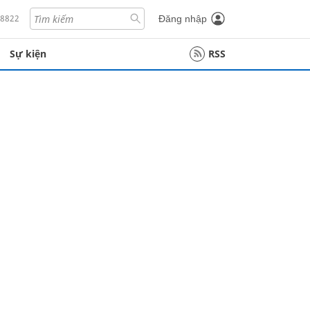
18822
Đăng nhập
Sự kiện
RSS