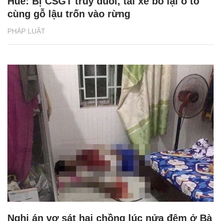
Huế: Bị CSGT truy đuổi, tài xế bỏ lại ô tô
cùng gỗ lậu trốn vào rừng
PHÁP LUẬT
Nghi án vợ sát hại chồng lúc nửa đêm ở Bà