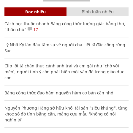
Đọc nhiều
Bình luận nhiều
Cách học thuộc nhanh Bảng công thức lượng giác bằng thơ,
"thần chú"
17
Lý Nhã Kỳ lần đầu tâm sự về người cha Liệt sĩ đặc công rừng
Sác
Clip lột tả chân thực cảnh anh trai và em gái như 'chó với
mèo', người tinh ý còn phát hiện một vấn đề trong giáo dục
con
Bảng công thức đạo hàm nguyên hàm cơ bản cần nhớ
Nguyễn Phương Hằng sở hữu khối tài sản "siêu khủng", từng
khoe sổ đỏ tính bằng cân, mắng cựu mẫu 'không có nổi
nghìn tỷ'