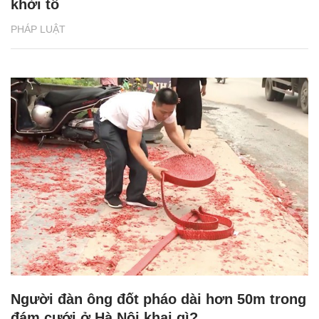
khởi tố
PHÁP LUẬT
Người đàn ông đốt pháo dài hơn 50m trong
đám cưới ở Hà Nội khai gì?