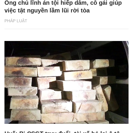
Ông chủ lĩnh án tội hiếp dâm, cô gái giúp
việc tật nguyền lầm lũi rời tòa
PHÁP LUẬT