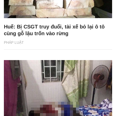
Huế: Bị CSGT truy đuổi, tài xế bỏ lại ô tô
cùng gỗ lậu trốn vào rừng
PHÁP LUẬT