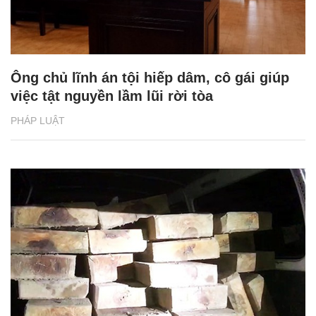
Ông chủ lĩnh án tội hiếp dâm, cô gái giúp
việc tật nguyền lầm lũi rời tòa
PHÁP LUẬT