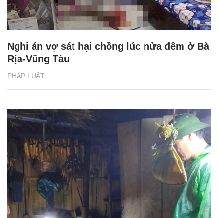
Nghi án vợ sát hại chồng lúc nửa đêm ở Bà
Rịa-Vũng Tàu
PHÁP LUẬT