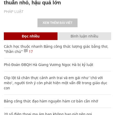
thuẫn nhỏ, hậu quả lớn
PHÁP LUẬT
XEM THÊM BÀI VIẾT
Đọc nhiều
Bình luận nhiều
Cách học thuộc nhanh Bảng công thức lượng giác bằng thơ,
"thần chú"
17
Phó Đoàn ĐBQH Hà Giang Vương Ngọc Hà bị kỷ luật
Clip lột tả chân thực cảnh anh trai và em gái như 'chó với
mèo', người tinh ý còn phát hiện một vấn đề trong giáo dục
con
Bảng công thức đạo hàm nguyên hàm cơ bản cần nhớ
20 số điện thoại ma ám bạn không bao giờ nên gọi