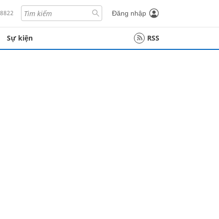
18822
Đăng nhập
Sự kiện
RSS