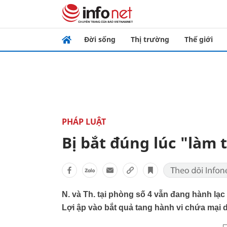
Đời sống
Thị trường
Thế giới
PHÁP LUẬT
Bị bắt đúng lúc "làm 
N. và Th. tại phòng số 4 vẫn đang hành lạ
Lợi ập vào bắt quả tang hành vi chứa mại