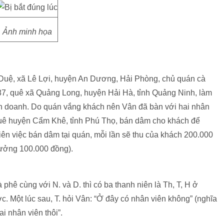
Ảnh minh họa
Duệ, xã Lê Lợi, huyện An Dương, Hải Phòng, chủ quán cà
87, quê xã Quảng Long, huyện Hải Hà, tỉnh Quảng Ninh, làm
nh doanh. Do quán vắng khách nên Vân đã bàn với hai nhân
, quê huyện Cẩm Khê, tỉnh Phú Thọ, bán dâm cho khách để
iên việc bán dâm tại quán, mỗi lần sẽ thu của khách 200.000
ưởng 100.000 đồng).
hê cùng với N. và D. thì có ba thanh niên là Th, T, H ở
. Một lúc sau, T. hỏi Vân: “Ở đây có nhân viên không” (nghĩa
ai nhân viên thôi”.