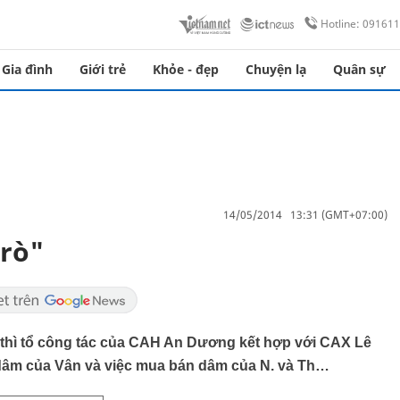
Hotline: 09161
Gia đình
Giới trẻ
Khỏe - đẹp
Chuyện lạ
Quân sự
14/05/2014 13:31 (GMT+07:00)
trò"
c thì tổ công tác của CAH An Dương kết hợp với CAX Lê
 dâm của Vân và việc mua bán dâm của N. và Th…