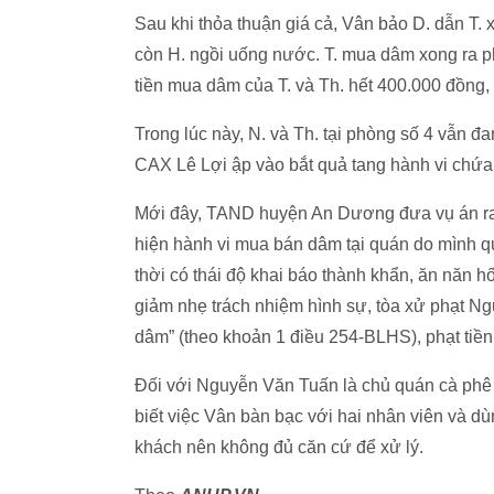
Sau khi thỏa thuận giá cả, Vân bảo D. dẫn T.
còn H. ngồi uống nước. T. mua dâm xong ra p
tiền mua dâm của T. và Th. hết 400.000 đồng,
Trong lúc này, N. và Th. tại phòng số 4 vẫn 
CAX Lê Lợi ập vào bắt quả tang hành vi chứ
Mới đây, TAND huyện An Dương đưa vụ án ra x
hiện hành vi mua bán dâm tại quán do mình qu
thời có thái độ khai báo thành khẩn, ăn năn hối
giảm nhẹ trách nhiệm hình sự, tòa xử phạt N
dâm” (theo khoản 1 điều 254-BLHS), phạt tiền
Đối với Nguyễn Văn Tuấn là chủ quán cà phê 3
biết việc Vân bàn bạc với hai nhân viên và 
khách nên không đủ căn cứ để xử lý.