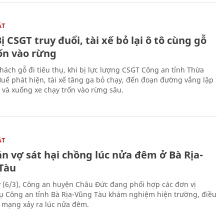
ẬT
ị CSGT truy đuổi, tài xế bỏ lại ô tô cùng gỗ
rốn vào rừng
hách gỗ đi tiêu thụ, khi bị lực lượng CSGT Công an tỉnh Thừa
Huế phát hiện, tài xế tăng ga bỏ chạy, đến đoạn đường vắng lập
 và xuống xe chạy trốn vào rừng sâu.
ẬT
n vợ sát hại chồng lúc nửa đêm ở Bà Rịa-
Tàu
 (6/3), Công an huyện Châu Đức đang phối hợp các đơn vị
ụ Công an tỉnh Bà Rịa-Vũng Tàu khám nghiệm hiện trường, điều
n mạng xảy ra lúc nửa đêm.