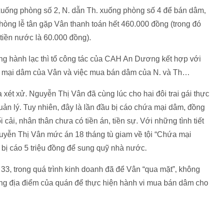
 xuống phòng số 2, N. dẫn Th. xuống phòng số 4 để bán dâm,
hòng lễ tân gặp Vân thanh toán hết 460.000 đồng (trong đó
 tiền nước là 60.000 đồng).
đang hành lạc thì tổ công tác của CAH An Dương kết hợp với
a mại dâm của Vân và việc mua bán dâm của N. và Th…
ét xử. Nguyễn Thị Vân đã cùng lúc cho hai đôi trai gái thực
ản lý. Tuy nhiên, đây là lần đầu bị cáo chứa mại dâm, đồng
 cải, nhân thân chưa có tiền án, tiền sự. Với những tình tiết
guyễn Thị Vân mức án 18 tháng tù giam về tội “Chứa mại
 bị cáo 5 triệu đồng để sung quỹ nhà nước.
3, trong quá trình kinh doanh đã để Vân “qua mặt”, không
dùng địa điểm của quán để thực hiện hành vi mua bán dâm cho