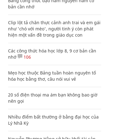
Bảng công thức đạo hàm nguyên hàm cơ
bản cần nhớ
Clip lột tả chân thực cảnh anh trai và em gái
như 'chó với mèo', người tinh ý còn phát
hiện một vấn đề trong giáo dục con
Các công thức hóa học lớp 8, 9 cơ bản cần
nhớ
106
Mẹo học thuộc Bảng tuần hoàn nguyên tố
hóa học bằng thơ, câu nói vui vẻ
20 số điện thoại ma ám bạn không bao giờ
nên gọi
Nhiều điểm bất thường ở bằng đại học của
Lý Nhã Kỳ
Nguyễn Phương Hằng sở hữu khối tài sản