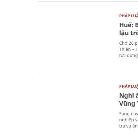
PHÁP LU
Huế: B
lậu t
Chở 26 p
Thiên – 
tức dừng
PHÁP LU
Nghi á
Vũng 
Sáng nay
nghiệp v
tra vụ á