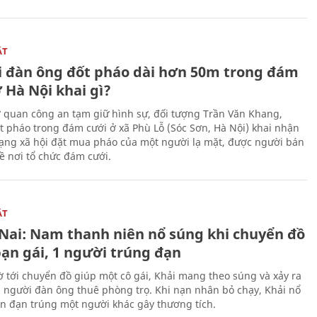
ẬT
 đàn ông đốt pháo dài hơn 50m trong đám
 Hà Nội khai gì?
ơ quan công an tạm giữ hình sự, đối tượng Trần Văn Khang,
t pháo trong đám cưới ở xã Phù Lỗ (Sóc Sơn, Hà Nội) khai nhận
ạng xã hội đặt mua pháo của một người lạ mặt, được người bán
ề nơi tổ chức đám cưới.
ẬT
Nai: Nam thanh niên nổ súng khi chuyển đồ
bạn gái, 1 người trúng đạn
 tới chuyển đồ giúp một cô gái, Khải mang theo súng và xảy ra
i người đàn ông thuê phòng trọ. Khi nạn nhân bỏ chạy, Khải nổ
ên đạn trúng một người khác gây thương tích.