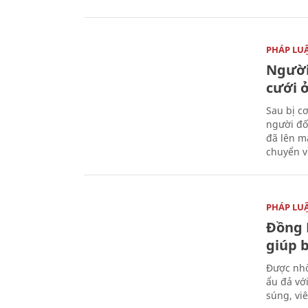
PHÁP LU
Người
cưới ở
Sau bị c
người đố
đã lên m
chuyển v
PHÁP LU
Đồng 
giúp 
Được nhờ
ẩu đả vớ
súng, vi