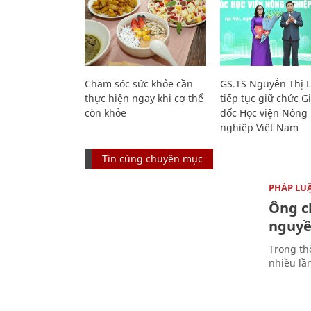
Chăm sóc sức khỏe cần
GS.TS Nguyễn Thị 
thực hiện ngay khi cơ thể
tiếp tục giữ chức 
còn khỏe
đốc Học viện Nông
nghiệp Việt Nam
Tin cùng chuyên mục
PHÁP LU
Ông ch
nguyền
Trong thờ
nhiều lầ