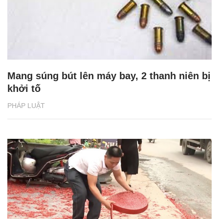
Mang súng bút lên máy bay, 2 thanh niên bị
khởi tố
PHÁP LUẬT