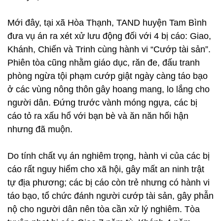
Mới đây, tại xã Hòa Thạnh, TAND huyện Tam Bình
đưa vụ án ra xét xử lưu động đối với 4 bị cáo: Giao,
Khánh, Chiến và Trinh cùng hành vi “Cướp tài sản”.
Phiên tòa cũng nhằm giáo dục, răn đe, đấu tranh
phòng ngừa tội phạm cướp giật ngày càng táo bạo
ở các vùng nông thôn gây hoang mang, lo lắng cho
người dân. Đứng trước vành móng ngựa, các bị
cáo tỏ ra xấu hổ với bạn bè và ăn năn hối hận
nhưng đã muộn.
Do tính chất vụ án nghiêm trọng, hành vi của các bị
cáo rất nguy hiểm cho xã hội, gây mất an ninh trật
tự địa phương; các bị cáo còn trẻ nhưng có hành vi
táo bạo, tổ chức đánh người cướp tài sản, gây phẫn
nộ cho người dân nên tòa cần xử lý nghiêm. Tòa