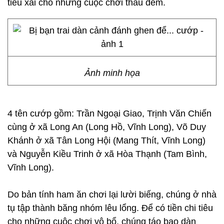
tiêu xài cho những cuộc chơi thâu đêm.
Ảnh minh họa
4 tên cướp gồm: Trần Ngoại Giao, Trịnh Văn Chiến
cùng ở xã Long An (Long Hồ, Vĩnh Long), Võ Duy
Khánh ở xã Tân Long Hội (Mang Thít, Vĩnh Long)
và Nguyễn Kiều Trinh ở xã Hòa Thạnh (Tam Bình,
Vĩnh Long).
Do bản tính ham ăn chơi lại lười biếng, chúng ở nhà
tụ tập thành băng nhóm lêu lổng. Để có tiền chi tiêu
cho những cuộc chơi vô bổ, chúng táo bạo dàn