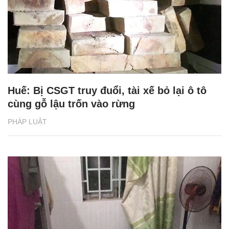
Huế: Bị CSGT truy đuổi, tài xế bỏ lại ô tô
cùng gỗ lậu trốn vào rừng
PHÁP LUẬT