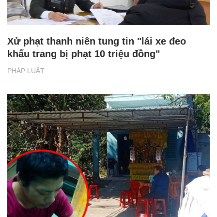
Xử phạt thanh niên tung tin "lái xe đeo
khẩu trang bị phạt 10 triệu đồng"
PHÁP LUẬT