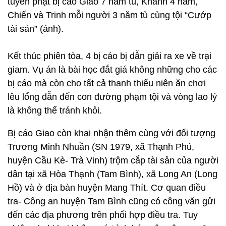
tuyên phạt bị cáo Giao 7 năm tù, Khánh 4 năm,
Chiến và Trinh mỗi người 3 năm tù cùng tội “Cướp
tài sản” (ảnh).
Kết thúc phiên tòa, 4 bị cáo bị dẫn giải ra xe về trại
giam. Vụ án là bài học đắt giá không những cho các
bị cáo mà còn cho tất cả thanh thiếu niên ăn chơi
lêu lổng dẫn đến con đường phạm tội và vòng lao lý
là không thể tránh khỏi.
Bị cáo Giao còn khai nhận thêm cùng với đối tượng
Trương Minh Nhuần (SN 1979, xã Thạnh Phú,
huyện Cầu Kè- Trà Vinh) trộm cắp tài sản của người
dân tại xã Hòa Thạnh (Tam Bình), xã Long An (Long
Hồ) và ở địa bàn huyện Mang Thít. Cơ quan điều
tra- Công an huyện Tam Bình cũng có công văn gửi
đến các địa phương trên phối hợp điều tra. Tuy