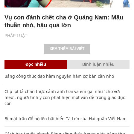
Vụ con đánh chết cha ở Quảng Nam: Mâu
thuẫn nhỏ, hậu quả lớn
PHÁP LUẬT
XEM THÊM BÀI VIẾT
Đọc nhiều
Bình luận nhiều
Bảng công thức đạo hàm nguyên hàm cơ bản cần nhớ
Clip lột tả chân thực cảnh anh trai và em gái như 'chó với
mèo', người tinh ý còn phát hiện một vấn đề trong giáo dục
con
Bí mật trận đổ bộ lên bãi biển Tà Lơn của Hải quân Việt Nam
Cách học thuộc nhanh Bảng công thức lượng giác bằng thơ,