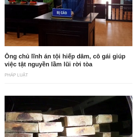
Ông chủ lĩnh án tội hiếp dâm, cô gái giúp
việc tật nguyền lầm lũi rời tòa
PHÁP LUẬT