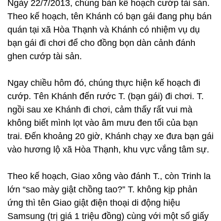
Ngày 22/7/2013, chúng bàn kế hoạch cướp tài sản.
Theo kế hoạch, tên Khánh có bạn gái đang phụ bán
quán tại xã Hòa Thạnh và Khánh có nhiệm vụ dụ
bạn gái đi chơi để cho đồng bọn dàn cảnh đánh
ghen cướp tài sản.
Ngay chiều hôm đó, chúng thực hiện kế hoạch đi
cướp. Tên Khánh đến rước T. (bạn gái) đi chơi. T.
ngồi sau xe Khánh đi chơi, cảm thấy rất vui mà
không biết mình lọt vào âm mưu đen tối của bạn
trai. Đến khoảng 20 giờ, Khánh chạy xe đưa bạn gái
vào hương lộ xã Hòa Thạnh, khu vực vắng tâm sự.
Theo kế hoạch, Giao xông vào đánh T., còn Trinh la
lớn “sao mày giật chồng tao?” T. không kịp phản
ứng thì tên Giao giật điện thoại di động hiệu
Samsung (trị giá 1 triệu đồng) cùng với một số giấy