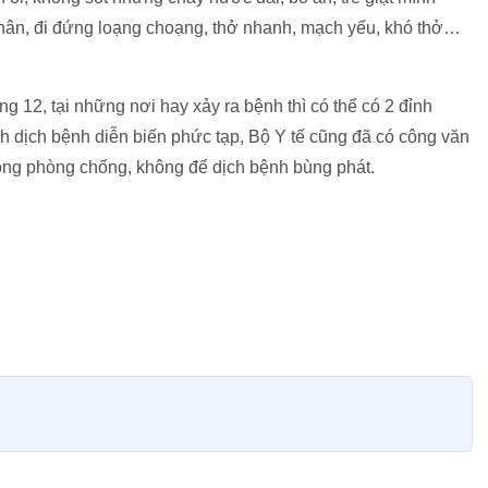
y chân, đi đứng loạng choạng, thở nhanh, mạch yếu, khó thở…
g 12, tại những nơi hay xảy ra bệnh thì có thể có 2 đỉnh
ình dịch bệnh diễn biến phức tạp, Bộ Y tế cũng đã có công văn
ộng phòng chống, không để dịch bệnh bùng phát.