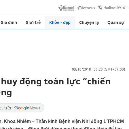
Hotline: 09161
Gia đình
Giới trẻ
Khỏe - đẹp
Chuyện lạ
Quân sự
03/10/2018 06:23 (GMT+07:00)
 huy động toàn lực “chiến
ệng
ần. Khoa Nhiễm – Thần kinh Bệnh viện Nhi đồng 1 TPHCM
, điều dưỡng... đồng thời dừng mọi hoạt động khác để tập