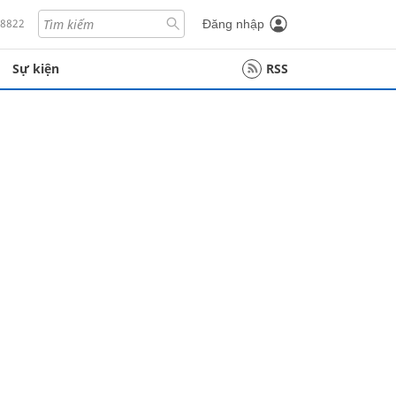
18822
Đăng nhập
Sự kiện
RSS