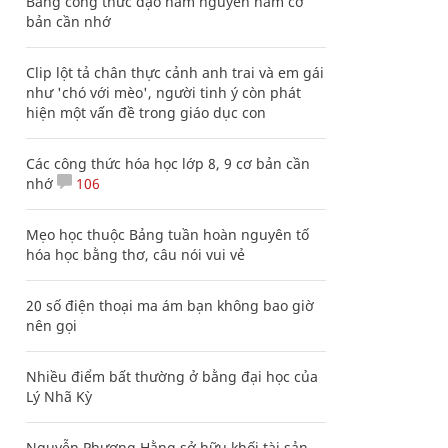
Bảng công thức đạo hàm nguyên hàm cơ
bản cần nhớ
Clip lột tả chân thực cảnh anh trai và em gái
như 'chó với mèo', người tinh ý còn phát
hiện một vấn đề trong giáo dục con
Các công thức hóa học lớp 8, 9 cơ bản cần
nhớ
106
Mẹo học thuộc Bảng tuần hoàn nguyên tố
hóa học bằng thơ, câu nói vui vẻ
20 số điện thoại ma ám bạn không bao giờ
nên gọi
Nhiều điểm bất thường ở bằng đại học của
Lý Nhã Kỳ
Nguyễn Phương Hằng sở hữu khối tài sản