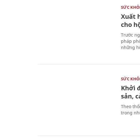
SỨC KHỎ
Xuất h
cho h
Trước ng
pháp phò
những hộ
SỨC KHỎ
Khởi 
sản, 
Theo thố
trong nhữ