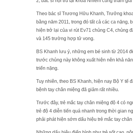
2, bác sĩ nội trú tại khoa Nhiễm cùng tham gia
Theo bác sĩ Trương Hữu Khanh, Trưởng khoa
bằng năm 2011, trong đó tất cả các ca nặng, 
hiện trở lại của vi rút Ev71 chủng C4, chủn
và 145 trường hợp tử vong.
BS Khanh lưu ý, những em bé sinh từ 2014 đ
trước chủng này không xuất hiện nên khả năng
triển nặng.
Tuy nhiên, theo BS Khanh, hiện nay Bộ Y tế đã 
bệnh tay chân miệng đã giảm rất nhiều.
Trước đây, trẻ mắc tay chân miệng độ 4 có n
trẻ độ 4 diễn tiến quá nhanh trong thời gian
phải phát hiện sớm dấu hiệu trẻ mắc tay chân 
Những dấu hiệu điển hình như trẻ sốt cao, nôn