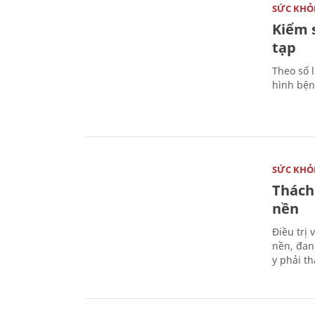
SỨC KHỎ
Kiểm 
tạp
Theo số l
hình bện
SỨC KHỎ
Thách
nền
Điều trị
nền, đan
y phải t