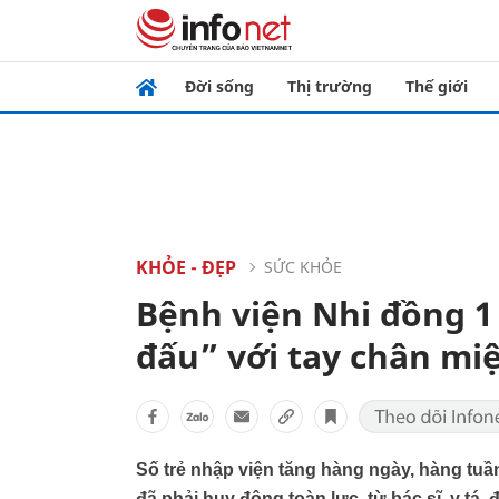
Đời sống
Thị trường
Thế giới
KHỎE - ĐẸP
SỨC KHỎE
Bệnh viện Nhi đồng 1
đấu” với tay chân mi
Số trẻ nhập viện tăng hàng ngày, hàng tu
đã phải huy động toàn lực, từ bác sĩ, y tá