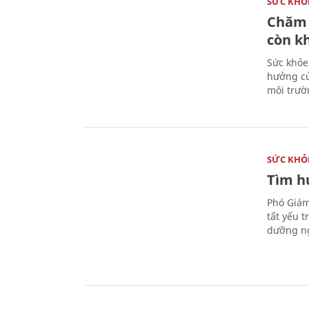
SỨC KHỎ
Chăm 
còn k
Sức khỏe
hưởng củ
môi trườ
SỨC KHỎ
Tìm hư
Phó Giám
tất yếu 
dưỡng ng