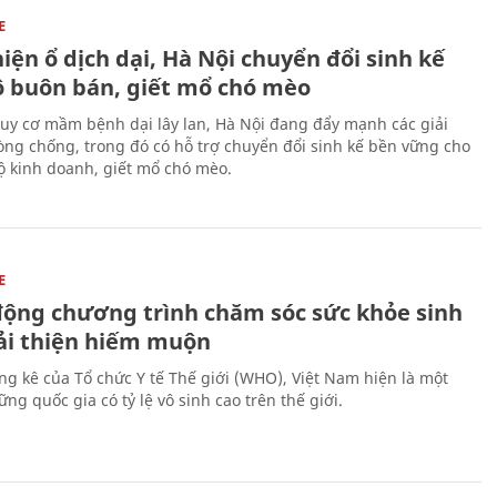
E
iện ổ dịch dại, Hà Nội chuyển đổi sinh kế
ộ buôn bán, giết mổ chó mèo
uy cơ mầm bệnh dại lây lan, Hà Nội đang đẩy mạnh các giải
ng chống, trong đó có hỗ trợ chuyển đổi sinh kế bền vững cho
 kinh doanh, giết mổ chó mèo.
E
động chương trình chăm sóc sức khỏe sinh
cải thiện hiếm muộn
ng kê của Tổ chức Y tế Thế giới (WHO), Việt Nam hiện là một
ng quốc gia có tỷ lệ vô sinh cao trên thế giới.