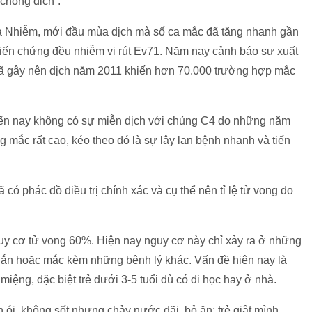
 chống dịch”.
 Nhiễm, mới đầu mùa dịch mà số ca mắc đã tăng nhanh gần
biến chứng đều nhiễm vi rút Ev71. Năm nay cảnh báo sự xuất
g đã gây nên dịch năm 2011 khiến hơn 70.000 trường hợp mắc
ến nay không có sự miễn dịch với chủng C4 do những năm
 mắc rất cao, kéo theo đó là sự lây lan bệnh nhanh và tiến
có phác đồ điều trị chính xác và cụ thể nên tỉ lệ tử vong do
guy cơ tử vong 60%. Hiện nay nguy cơ này chỉ xảy ra ở những
 ngắn hoặc mắc kèm những bệnh lý khác. Vấn đề hiện nay là
miệng, đặc biệt trẻ dưới 3-5 tuổi dù có đi học hay ở nhà.
 ói, không sốt nhưng chảy nước dãi, bỏ ăn; trẻ giật mình