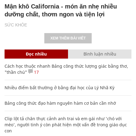
Mận khô California - món ăn nhẹ nhiều
dưỡng chất, thơm ngon và tiện lợi
SỨC KHỎE
XEM THÊM BÀI VIẾT
Đọc nhiều
Bình luận nhiều
Cách học thuộc nhanh Bảng công thức lượng giác bằng thơ,
"thần chú"
17
Nhiều điểm bất thường ở bằng đại học của Lý Nhã Kỳ
Bảng công thức đạo hàm nguyên hàm cơ bản cần nhớ
Clip lột tả chân thực cảnh anh trai và em gái như 'chó với
mèo', người tinh ý còn phát hiện một vấn đề trong giáo dục
con