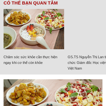
CÓ THỂ BẠN QUAN TÂM
Chăm sóc sức khỏe cần thực hiện
GS.TS Nguyễn Thị Lan ti
ngay khi cơ thể còn khỏe
chức Giám đốc Học viện
Việt Nam