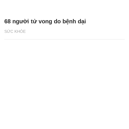
68 người tử vong do bệnh dại
SỨC KHỎE