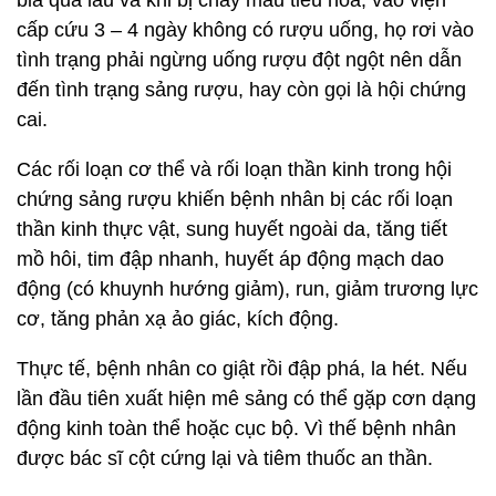
bia quá lâu và khi bị chảy máu tiêu hóa, vào viện
cấp cứu 3 – 4 ngày không có rượu uống, họ rơi vào
tình trạng phải ngừng uống rượu đột ngột nên dẫn
đến tình trạng sảng rượu, hay còn gọi là hội chứng
cai.
Các rối loạn cơ thể và rối loạn thần kinh trong hội
chứng sảng rượu khiến bệnh nhân bị các rối loạn
thần kinh thực vật, sung huyết ngoài da, tăng tiết
mồ hôi, tim đập nhanh, huyết áp động mạch dao
động (có khuynh hướng giảm), run, giảm trương lực
cơ, tăng phản xạ ảo giác, kích động.
Thực tế, bệnh nhân co giật rồi đập phá, la hét. Nếu
lần đầu tiên xuất hiện mê sảng có thể gặp cơn dạng
động kinh toàn thể hoặc cục bộ. Vì thế bệnh nhân
được bác sĩ cột cứng lại và tiêm thuốc an thần.