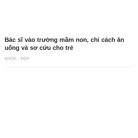
Bác sĩ vào trường mầm non, chỉ cách ăn
uống và sơ cứu cho trẻ
KHỎE - ĐẸP