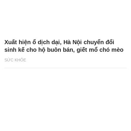
Xuất hiện ổ dịch dại, Hà Nội chuyển đổi
sinh kế cho hộ buôn bán, giết mổ chó mèo
SỨC KHỎE