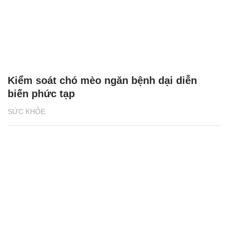
Kiểm soát chó mèo ngăn bệnh dại diễn
biến phức tạp
SỨC KHỎE