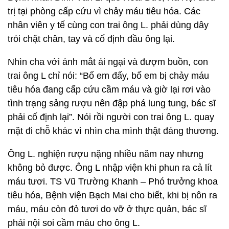
trị tại phòng cấp cứu vì chảy máu tiêu hóa. Các
nhân viên y tế cùng con trai ông L. phải dùng dây
trói chặt chân, tay và cố định đầu ông lại.
Nhìn cha với ánh mắt ái ngại và đượm buồn, con
trai ông L chỉ nói: “Bố em đấy, bố em bị chảy máu
tiêu hóa đang cấp cứu cầm máu và giờ lại rơi vào
tình trạng sảng rượu nên đập phá lung tung, bác sĩ
phải cố định lại”. Nói rồi người con trai ông L. quay
mặt đi chỗ khác vì nhìn cha mình thật đáng thương.
Ông L. nghiện rượu nặng nhiều năm nay nhưng
không bỏ được. Ông L nhập viện khi phun ra cả lít
máu tươi. TS Vũ Trường Khanh – Phó trưởng khoa
tiêu hóa, Bệnh viện Bạch Mai cho biết, khi bị nôn ra
máu, máu còn đỏ tươi do vỡ ở thực quản, bác sĩ
phải nội soi cầm máu cho ông L.