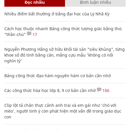
Đọc nhiều
Bình luận nhiều
Nhiều điểm bất thường ở bằng đại học của Lý Nhã Kỳ
Cách học thuộc nhanh Bảng công thức lượng giác bằng thơ,
"thần chú"
17
Nguyễn Phương Hằng sở hữu khối tài sản "siêu khủng", từng
khoe sổ đỏ tính bằng cân, mắng cựu mẫu 'không có nổi
nghìn tỷ'
Bảng công thức đạo hàm nguyên hàm cơ bản cần nhớ
Các công thức hóa học lớp 8, 9 cơ bản cần nhớ
106
Clip lột tả chân thực cảnh anh trai và em gái như 'chó với
mèo', người tinh ý còn phát hiện một vấn đề trong giáo dục
con