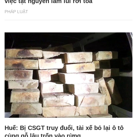
việc tật nguyền lầm lũi rời tòa
PHÁP LUẬT
Huế: Bị CSGT truy đuổi, tài xế bỏ lại ô tô
cùng gỗ lậu trốn vào rừng