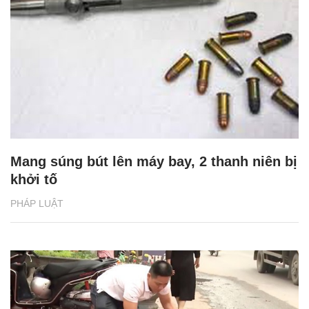
Mang súng bút lên máy bay, 2 thanh niên bị
khởi tố
PHÁP LUẬT