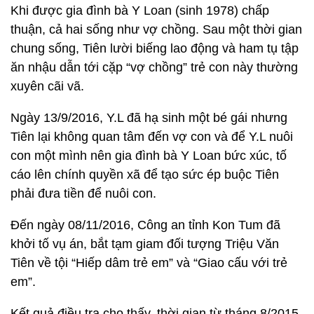
Khi được gia đình bà Y Loan (sinh 1978) chấp
thuận, cả hai sống như vợ chồng. Sau một thời gian
chung sống, Tiên lười biếng lao động và ham tụ tập
ăn nhậu dẫn tới cặp “vợ chồng” trẻ con này thường
xuyên cãi vã.
Ngày 13/9/2016, Y.L đã hạ sinh một bé gái nhưng
Tiên lại không quan tâm đến vợ con và để Y.L nuôi
con một mình nên gia đình bà Y Loan bức xúc, tố
cáo lên chính quyền xã để tạo sức ép buộc Tiên
phải đưa tiền để nuôi con.
Đến ngày 08/11/2016, Công an tỉnh Kon Tum đã
khởi tố vụ án, bắt tạm giam đối tượng Triệu Văn
Tiên về tội “Hiếp dâm trẻ em” và “Giao cấu với trẻ
em”.
Kết quả điều tra cho thấy, thời gian từ tháng 8/2015