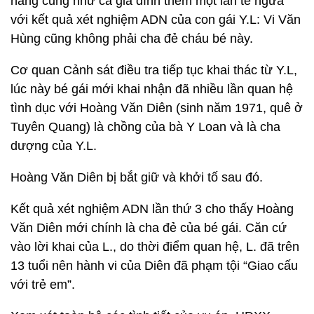
năng cũng như cả gia đình thêm một lần té ngửa
với kết quả xét nghiệm ADN của con gái Y.L: Vi Văn
Hùng cũng không phải cha đẻ cháu bé này.
Cơ quan Cảnh sát điều tra tiếp tục khai thác từ Y.L,
lúc này bé gái mới khai nhận đã nhiều lần quan hệ
tình dục với Hoàng Văn Diên (sinh năm 1971, quê ở
Tuyên Quang) là chồng của bà Y Loan và là cha
dượng của Y.L.
Hoàng Văn Diên bị bắt giữ và khởi tố sau đó.
Kết quả xét nghiệm ADN lần thứ 3 cho thấy Hoàng
Văn Diên mới chính là cha đẻ của bé gái. Căn cứ
vào lời khai của L., do thời điểm quan hệ, L. đã trên
13 tuổi nên hành vi của Diên đã phạm tội “Giao cấu
với trẻ em”.