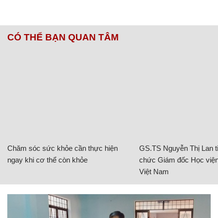
CÓ THỂ BẠN QUAN TÂM
Chăm sóc sức khỏe cần thực hiện
GS.TS Nguyễn Thị Lan ti
ngay khi cơ thể còn khỏe
chức Giám đốc Học viện
Việt Nam