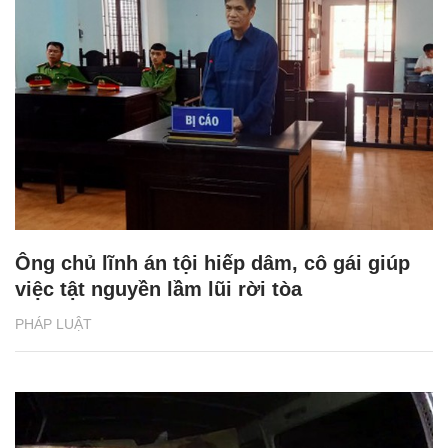
Ông chủ lĩnh án tội hiếp dâm, cô gái giúp
việc tật nguyền lầm lũi rời tòa
PHÁP LUẬT