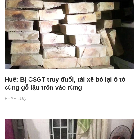
Huế: Bị CSGT truy đuổi, tài xế bỏ lại ô tô
cùng gỗ lậu trốn vào rừng
PHÁP LUẬT