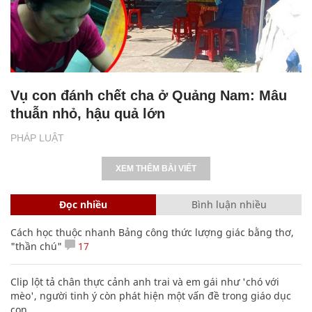
Vụ con đánh chết cha ở Quảng Nam: Mâu
thuẫn nhỏ, hậu quả lớn
PHÁP LUẬT
XEM THÊM BÀI VIẾT
Đọc nhiều
Bình luận nhiều
Cách học thuộc nhanh Bảng công thức lượng giác bằng thơ,
"thần chú"
17
Clip lột tả chân thực cảnh anh trai và em gái như 'chó với
mèo', người tinh ý còn phát hiện một vấn đề trong giáo dục
con