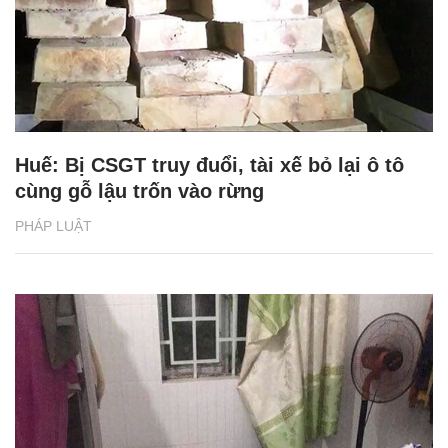
Huế: Bị CSGT truy đuổi, tài xế bỏ lại ô tô
cùng gỗ lậu trốn vào rừng
PHÁP LUẬT