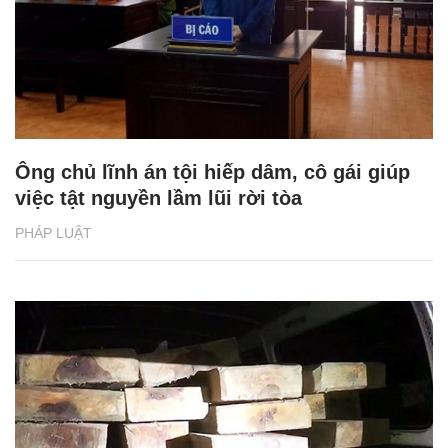
Ông chủ lĩnh án tội hiếp dâm, cô gái giúp
việc tật nguyền lầm lũi rời tòa
PHÁP LUẬT