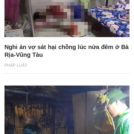
Nghi án vợ sát hại chồng lúc nửa đêm ở Bà
Rịa-Vũng Tàu
PHÁP LUẬT