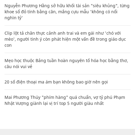
Nguyễn Phương Hằng sở hữu khối tài sản "siêu khủng", từng
khoe sổ đỏ tính bằng cân, mắng cựu mẫu 'không có nổi
nghìn tỷ'
Clip lột tả chân thực cảnh anh trai và em gái như 'chó với
mèo', người tinh ý còn phát hiện một vấn đề trong giáo dục
con
Mẹo học thuộc Bảng tuần hoàn nguyên tố hóa học bằng thơ,
câu nói vui vẻ
20 số điện thoại ma ám bạn không bao giờ nên gọi
Mai Phương Thúy "phím hàng" quá chuẩn, vợ tỷ phú Phạm
Nhật Vượng giành lại vị trí top 5 người giàu nhất