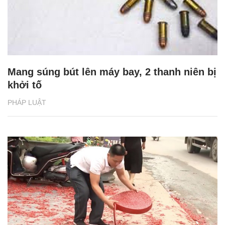
Mang súng bút lên máy bay, 2 thanh niên bị
khởi tố
PHÁP LUẬT