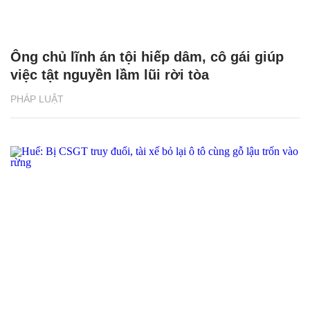
Ông chủ lĩnh án tội hiếp dâm, cô gái giúp
việc tật nguyền lầm lũi rời tòa
PHÁP LUẬT