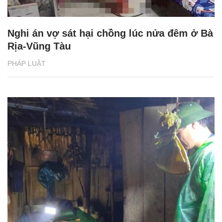
Nghi án vợ sát hại chồng lúc nửa đêm ở Bà
Rịa-Vũng Tàu
PHÁP LUẬT