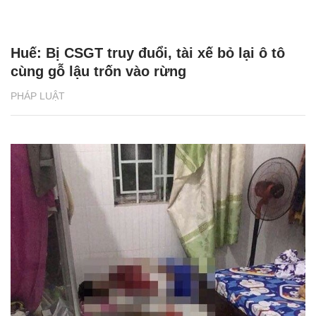
Huế: Bị CSGT truy đuổi, tài xế bỏ lại ô tô
cùng gỗ lậu trốn vào rừng
PHÁP LUẬT