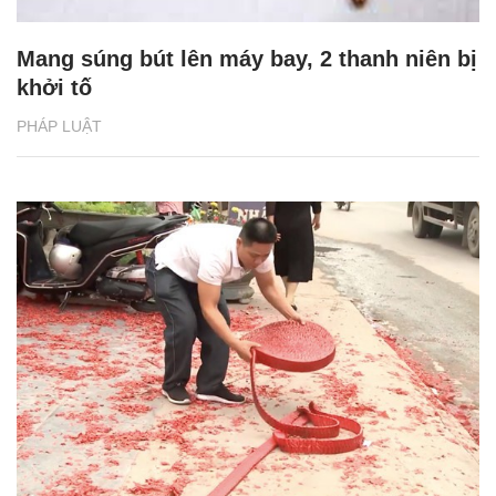
Mang súng bút lên máy bay, 2 thanh niên bị
khởi tố
PHÁP LUẬT