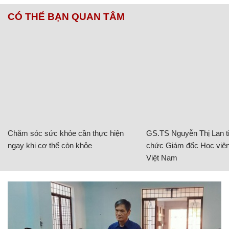
CÓ THỂ BẠN QUAN TÂM
Chăm sóc sức khỏe cần thực hiện
GS.TS Nguyễn Thị Lan ti
ngay khi cơ thể còn khỏe
chức Giám đốc Học viện
Việt Nam