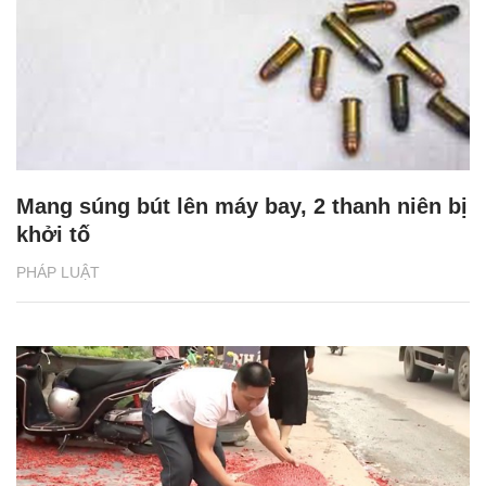
Mang súng bút lên máy bay, 2 thanh niên bị
khởi tố
PHÁP LUẬT