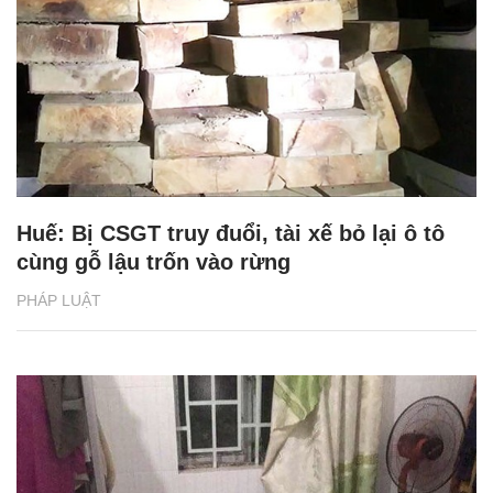
Huế: Bị CSGT truy đuổi, tài xế bỏ lại ô tô
cùng gỗ lậu trốn vào rừng
PHÁP LUẬT