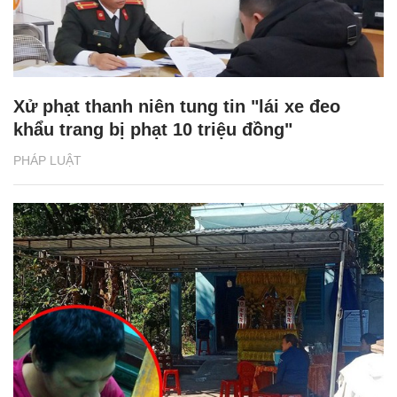
Xử phạt thanh niên tung tin "lái xe đeo
khẩu trang bị phạt 10 triệu đồng"
PHÁP LUẬT