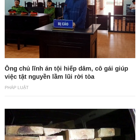
Ông chủ lĩnh án tội hiếp dâm, cô gái giúp
việc tật nguyền lầm lũi rời tòa
PHÁP LUẬT