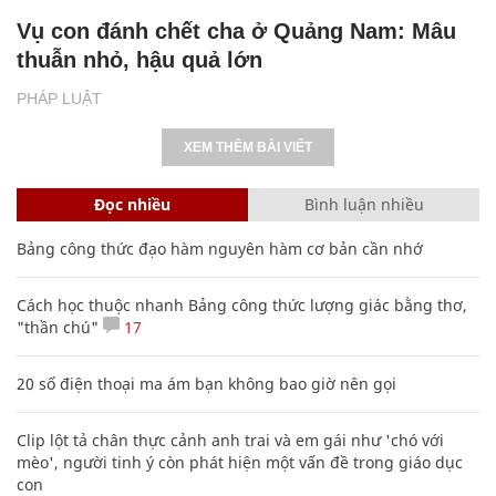
Vụ con đánh chết cha ở Quảng Nam: Mâu
thuẫn nhỏ, hậu quả lớn
PHÁP LUẬT
XEM THÊM BÀI VIẾT
Đọc nhiều
Bình luận nhiều
Bảng công thức đạo hàm nguyên hàm cơ bản cần nhớ
Cách học thuộc nhanh Bảng công thức lượng giác bằng thơ,
"thần chú"
17
20 số điện thoại ma ám bạn không bao giờ nên gọi
Clip lột tả chân thực cảnh anh trai và em gái như 'chó với
mèo', người tinh ý còn phát hiện một vấn đề trong giáo dục
con