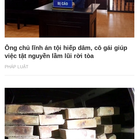
Ông chủ lĩnh án tội hiếp dâm, cô gái giúp
việc tật nguyền lầm lũi rời tòa
PHÁP LUẬT