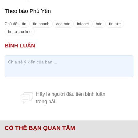
Theo báo Phú Yên
Chủ đề:
tin
tin nhanh
đọc báo
infonet
báo
tin tức
tin tức online
CÓ THỂ BẠN QUAN TÂM