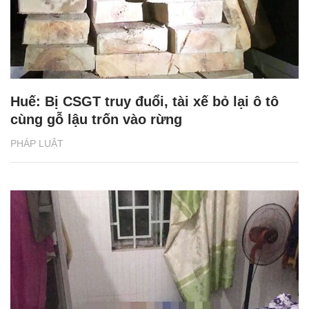
Huế: Bị CSGT truy đuổi, tài xế bỏ lại ô tô
cùng gỗ lậu trốn vào rừng
PHÁP LUẬT