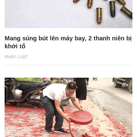
Mang súng bút lên máy bay, 2 thanh niên bị
khởi tố
PHÁP LUẬT