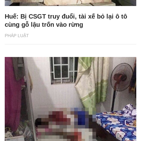
Huế: Bị CSGT truy đuổi, tài xế bỏ lại ô tô
cùng gỗ lậu trốn vào rừng
PHÁP LUẬT