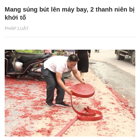
Mang súng bút lên máy bay, 2 thanh niên bị
khởi tố
PHÁP LUẬT