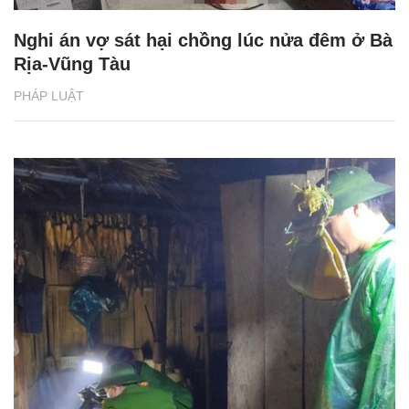
Nghi án vợ sát hại chồng lúc nửa đêm ở Bà
Rịa-Vũng Tàu
PHÁP LUẬT