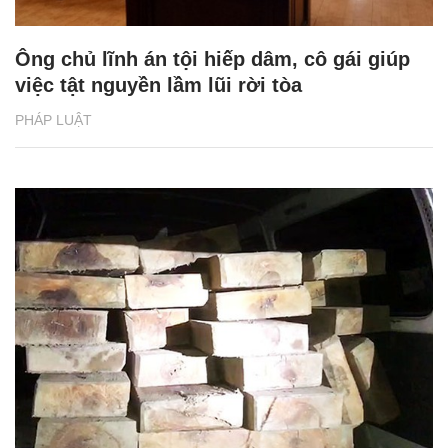
Ông chủ lĩnh án tội hiếp dâm, cô gái giúp
việc tật nguyền lầm lũi rời tòa
PHÁP LUẬT