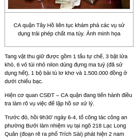
CA quận Tây Hồ liên tục khám phá các vụ sử
dụng trái phép chất ma túy. Ảnh minh họa
Tang vật thu giữ được gồm 1 tẩu tự chế, 3 bật lửa
khò, 6 vỏ túi nhỏ nilon dùng đựng ma tuý (đã sử
dụng hết), 1 bộ bài tú lơ khơ và 1.500.000 đồng ở
dưới chiếu bạc.
Hiện cơ quan CSĐT – CA quận đang tiến hành điều
tra làm rõ vụ việc để lập hồ sơ xử lý.
Trước đó, hồi 9h30’ ngày 6-4, tổ công tác công an
phường Bưởi làm nhiệm vụ tại ngõ 218 Lạc Long
Quân (đoạn rẽ ra phố Trích Sài) phát hiện 2 nam