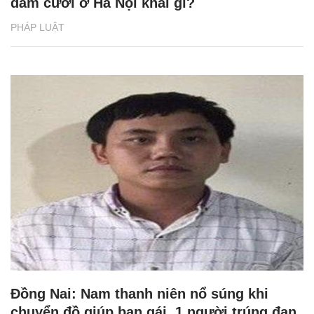
đám cưới ở Hà Nội khai gì?
PHÁP LUẬT
Đồng Nai: Nam thanh niên nổ súng khi
chuyển đồ giúp bạn gái, 1 người trúng đạn