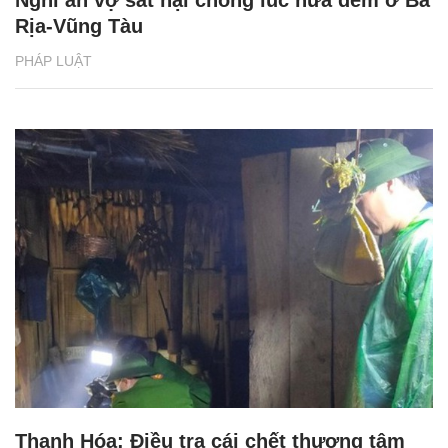
Nghi án vợ sát hại chồng lúc nửa đêm ở Bà
Rịa-Vũng Tàu
PHÁP LUẬT
Thanh Hóa: Điều tra cái chết thương tâm