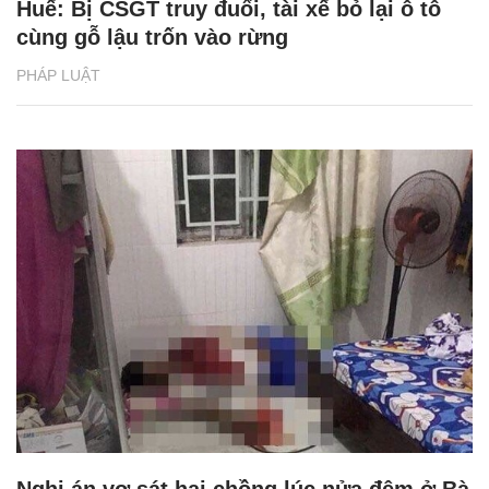
Huế: Bị CSGT truy đuổi, tài xế bỏ lại ô tô
cùng gỗ lậu trốn vào rừng
PHÁP LUẬT