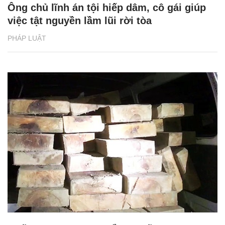
Ông chủ lĩnh án tội hiếp dâm, cô gái giúp
việc tật nguyền lầm lũi rời tòa
PHÁP LUẬT