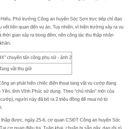
Hiểu, Phó trưởng Công an huyện Sóc Sơn trực tiếp chỉ đạo
u vết liên quan đến vụ án. Tuy nhiên, vì hiện trường xảy ra vụ
thời gian xảy ra trong đêm, nên công tác thu thập nhân
khăn.
Tang vật thu giữ
 Công an phát hiện chiếc điện thoại tang vật vụ cướp đang
Yên, tỉnh Vĩnh Phúc sử dụng. Theo “chủ nhân” mới của
 cướp), người này đã bỏ ra 2 triệu đồng để mua nó từ
i.
thu thập được, ngày 25-6, cơ quan CSĐT Công an huyện Sóc
ại cơ quan điều tra, Tuân khai, chuẩn bị sẵn gậy, dao rồi rủ