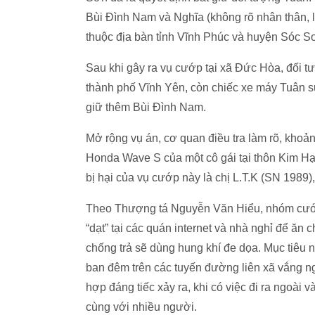
Bùi Đình Nam và Nghĩa (không rõ nhân thân, la
thuộc địa bàn tỉnh Vĩnh Phúc và huyện Sóc S
Sau khi gây ra vụ cướp tại xã Đức Hòa, đối 
thành phố Vĩnh Yên, còn chiếc xe máy Tuân sử
giữ thêm Bùi Đình Nam.
Mở rộng vụ án, cơ quan điều tra làm rõ, kho
Honda Wave S của một cô gái tại thôn Kim H
bị hại của vụ cướp này là chị L.T.K (SN 1989
Theo Thượng tá Nguyễn Văn Hiểu, nhóm cướp 
“dạt” tại các quán internet và nhà nghỉ để ăn 
chống trả sẽ dùng hung khí đe dọa. Mục tiêu
ban đêm trên các tuyến đường liên xã vắng n
hợp đáng tiếc xảy ra, khi có việc đi ra ngoài
cùng với nhiều người.