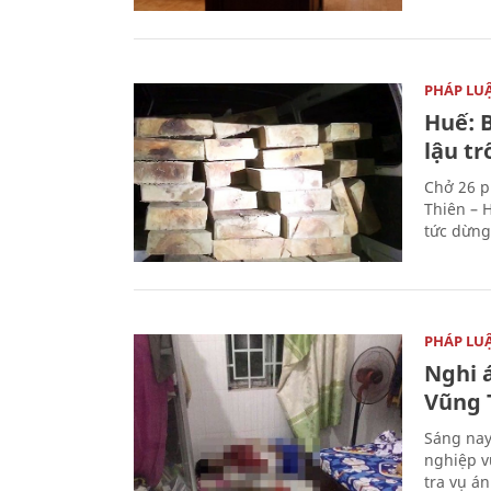
PHÁP LU
Huế: B
lậu t
Chở 26 p
Thiên – 
tức dừng
PHÁP LU
Nghi á
Vũng 
Sáng nay
nghiệp v
tra vụ á