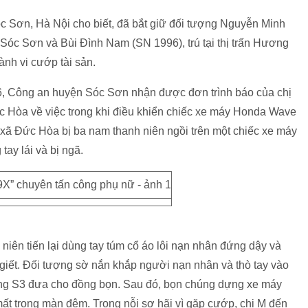
Sơn, Hà Nội cho biết, đã bắt giữ đối tượng Nguyễn Minh
 Sóc Sơn và Bùi Đình Nam (SN 1996), trú tại thị trấn Hương
nh vi cướp tài sản.
g 6, Công an huyện Sóc Sơn nhận được đơn trình báo của chị
ức Hòa về việc trong khi điều khiển chiếc xe máy Honda Wave
 xã Đức Hòa bị ba nam thanh niên ngồi trên một chiếc xe máy
tay lái và bị ngã.
niên tiến lại dùng tay túm cổ áo lôi nạn nhân đứng dậy và
giết. Đối tượng sờ nắn khắp người nạn nhân và thò tay vào
sung S3 đưa cho đồng bọn. Sau đó, bọn chúng dựng xe máy
mất trong màn đêm. Trong nỗi sợ hãi vì gặp cướp, chị M đến