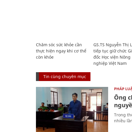
Chăm sóc sức khỏe cần
GS.TS Nguyễn Thị 
thực hiện ngay khi cơ thể
tiếp tục giữ chức 
còn khỏe
đốc Học viện Nông
nghiệp Việt Nam
Tin cùng chuyên mục
PHÁP LU
Ông ch
nguyền
Trong thờ
nhiều lầ