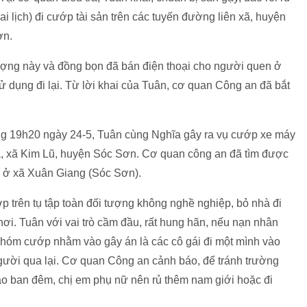
i lịch) đi cướp tài sản trên các tuyến đường liên xã, huyện
ơn.
tượng này và đồng bọn đã bán điện thoại cho người quen ở
 dụng đi lại. Từ lời khai của Tuân, cơ quan Công an đã bắt
ảng 19h20 ngày 24-5, Tuân cùng Nghĩa gây ra vụ cướp xe máy
ạ, xã Kim Lũ, huyện Sóc Sơn. Cơ quan công an đã tìm được
), ở xã Xuân Giang (Sóc Sơn).
trên tụ tập toàn đối tượng không nghề nghiệp, bỏ nhà đi
chơi. Tuân với vai trò cầm đầu, rất hung hãn, nếu nạn nhân
 nhóm cướp nhằm vào gây án là các cô gái đi một mình vào
gười qua lại. Cơ quan Công an cảnh báo, để tránh trường
 vào ban đêm, chị em phụ nữ nên rủ thêm nam giới hoặc đi