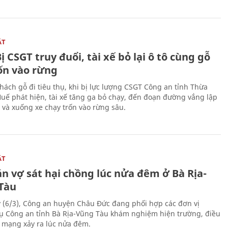
ẬT
ị CSGT truy đuổi, tài xế bỏ lại ô tô cùng gỗ
rốn vào rừng
hách gỗ đi tiêu thụ, khi bị lực lượng CSGT Công an tỉnh Thừa
Huế phát hiện, tài xế tăng ga bỏ chạy, đến đoạn đường vắng lập
 và xuống xe chạy trốn vào rừng sâu.
ẬT
n vợ sát hại chồng lúc nửa đêm ở Bà Rịa-
Tàu
 (6/3), Công an huyện Châu Đức đang phối hợp các đơn vị
ụ Công an tỉnh Bà Rịa-Vũng Tàu khám nghiệm hiện trường, điều
n mạng xảy ra lúc nửa đêm.