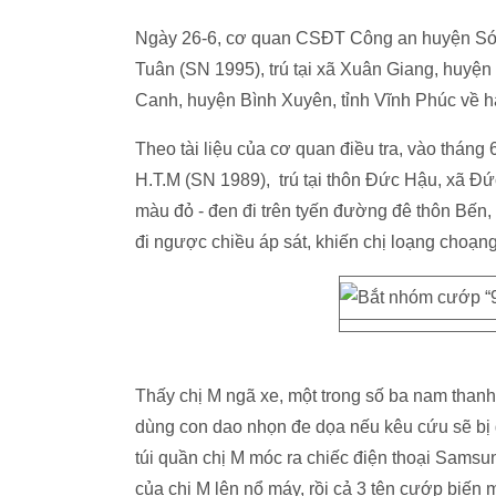
Ngày 26-6, cơ quan CSĐT Công an huyện Sóc 
Tuân (SN 1995), trú tại xã Xuân Giang, huyện
Canh, huyện Bình Xuyên, tỉnh Vĩnh Phúc về hà
Theo tài liệu của cơ quan điều tra, vào thán
H.T.M (SN 1989), trú tại thôn Đức Hậu, xã Đ
màu đỏ - đen đi trên tyến đường đê thôn Bến,
đi ngược chiều áp sát, khiến chị loạng choạng 
Thấy chị M ngã xe, một trong số ba nam thanh 
dùng con dao nhọn đe dọa nếu kêu cứu sẽ bị 
túi quần chị M móc ra chiếc điện thoại Sam
của chị M lên nổ máy, rồi cả 3 tên cướp biến 