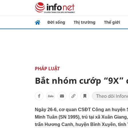
Đời sống
Thị trường
Thế giới
PHÁP LUẬT
Bắt nhóm cướp “9X” 
Ngày 26-6, cơ quan CSĐT Công an huyện Só
Minh Tuân (SN 1995), trú tại xã Xuân Giang
trấn Hương Canh, huyện Bình Xuyên, tỉnh 