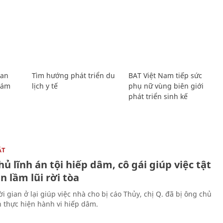
Lan
Tìm hướng phát triển du
BAT Việt Nam tiếp sức
Giám
lịch y tế
phụ nữ vùng biên giới
phát triển sinh kế
ẬT
ủ lĩnh án tội hiếp dâm, cô gái giúp việc tật
 lầm lũi rời tòa
i gian ở lại giúp việc nhà cho bị cáo Thủy, chị Q. đã bị ông chủ
n thực hiện hành vi hiếp dâm.