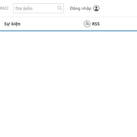
18822
Đăng nhập
Sự kiện
RSS