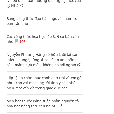
Nhiều điểm bất thường ở bằng đại học của
Lý Nhã Kỳ
Bảng công thức đạo hàm nguyên hàm cơ
bản cần nhớ
Các công thức hóa học lớp 8, 9 cơ bản cần
nhớ
106
Nguyễn Phương Hằng sở hữu khối tài sản
"siêu khủng", từng khoe sổ đỏ tính bằng
cân, mắng cựu mẫu 'không có nổi nghìn tỷ'
Clip lột tả chân thực cảnh anh trai và em gái
như 'chó với mèo', người tinh ý còn phát
hiện một vấn đề trong giáo dục con
Mẹo học thuộc Bảng tuần hoàn nguyên tố
hóa học bằng thơ, câu nói vui vẻ