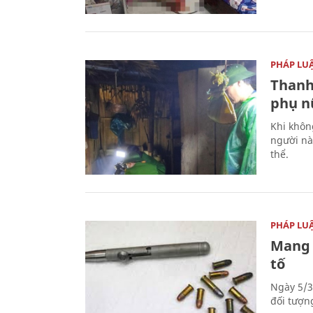
PHÁP LU
Thanh
phụ nữ
Khi khôn
người nà
thể.
PHÁP LU
Mang 
tố
Ngày 5/3
đối tượn