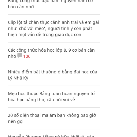
Bảng công thức đạo hàm nguyên hàm cơ
bản cần nhớ
Clip lột tả chân thực cảnh anh trai và em gái
như 'chó với mèo', người tinh ý còn phát
hiện một vấn đề trong giáo dục con
Các công thức hóa học lớp 8, 9 cơ bản cần
nhớ
106
Nhiều điểm bất thường ở bằng đại học của
Lý Nhã Kỳ
Mẹo học thuộc Bảng tuần hoàn nguyên tố
hóa học bằng thơ, câu nói vui vẻ
20 số điện thoại ma ám bạn không bao giờ
nên gọi
Nguyễn Phương Hằng sở hữu khối tài sản