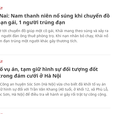
ẬT
Nai: Nam thanh niên nổ súng khi chuyển đồ
bạn gái, 1 người trúng đạn
 tới chuyển đồ giúp một cô gái, Khải mang theo súng và xảy ra
i người đàn ông thuê phòng trọ. Khi nạn nhân bỏ chạy, Khải nổ
ên đạn trúng một người khác gây thương tích.
ẬT
ố vụ án, tạm giữ hình sự đối tượng đốt
trong đám cưới ở Hà Nội
Công an huyện Sóc Sơn (Hà Nội) vừa cho biết đã khởi tố vụ án
ữ hình sự đối với Trần Văn Khang (40 tuổi, ở khối 12, xã Phù Lỗ,
 Sơn, Hà Nội) để điều tra về hành vi gây rối trật tự công cộng.