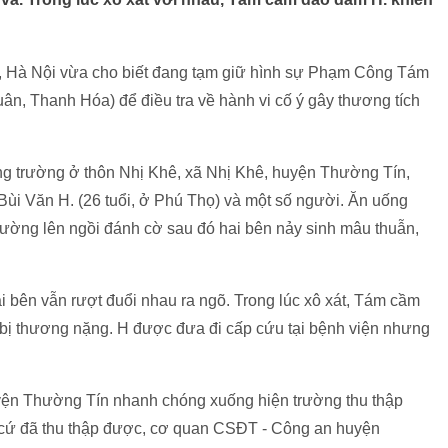
Hà Nội vừa cho biết đang tạm giữ hình sự Phạm Công Tám
n, Thanh Hóa) để điều tra về hành vi cố ý gây thương tích
công trường ở thôn Nhị Khê, xã Nhị Khê, huyện Thường Tín,
i Văn H. (26 tuổi, ở Phú Thọ) và một số người. Ăn uống
rường lên ngồi đánh cờ sau đó hai bên nảy sinh mâu thuẫn,
i bên vẫn rượt đuổi nhau ra ngõ. Trong lúc xô xát, Tám cầm
 bị thương nặng. H được đưa đi cấp cứu tại bệnh viện nhưng
yện Thường Tín nhanh chóng xuống hiện trường thu thập
n cứ đã thu thập được, cơ quan CSĐT - Công an huyện