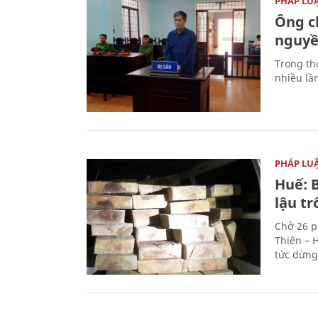
PHÁP LU
Ông ch
nguyền
Trong thờ
nhiều lầ
PHÁP LU
Huế: B
lậu t
Chở 26 p
Thiên – 
tức dừng