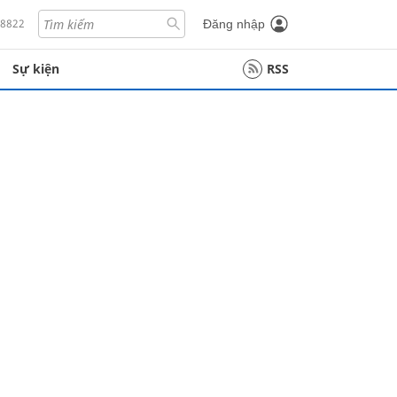
18822
Đăng nhập
Sự kiện
RSS