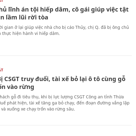
ẬT
ủ lĩnh án tội hiếp dâm, cô gái giúp việc tật
 lầm lũi rời tòa
i gian ở lại giúp việc nhà cho bị cáo Thủy, chị Q. đã bị ông chủ
n thực hiện hành vi hiếp dâm.
ẬT
ị CSGT truy đuổi, tài xế bỏ lại ô tô cùng gỗ
rốn vào rừng
hách gỗ đi tiêu thụ, khi bị lực lượng CSGT Công an tỉnh Thừa
Huế phát hiện, tài xế tăng ga bỏ chạy, đến đoạn đường vắng lập
 và xuống xe chạy trốn vào rừng sâu.