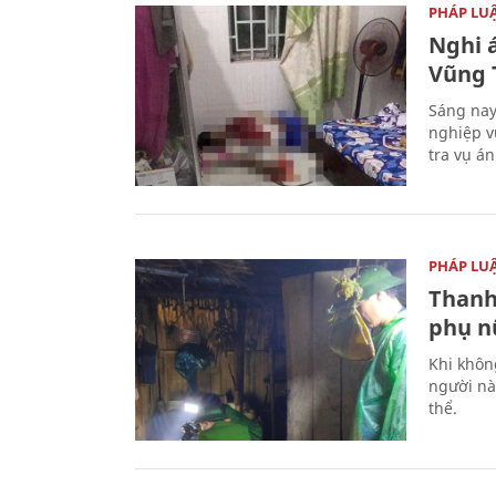
PHÁP LU
Nghi á
Vũng 
Sáng nay
nghiệp v
tra vụ á
PHÁP LU
Thanh
phụ nữ
Khi khôn
người nà
thể.