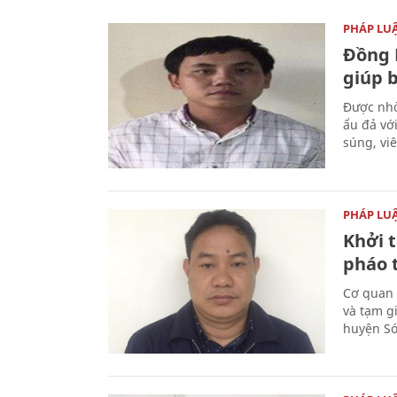
PHÁP LU
Đồng 
giúp 
Được nhờ
ẩu đả vớ
súng, vi
PHÁP LU
Khởi t
pháo 
Cơ quan 
và tạm gi
huyện Sóc