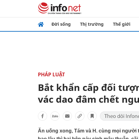
Đời sống
Thị trường
Thế giới
PHÁP LUẬT
Bắt khẩn cấp đối tượ
vác dao đâm chết ng
Ăn uống xong, Tám và H. cùng mọi người 
bao lâu thì hai bên nảy sinh mâu thuẫn, cã