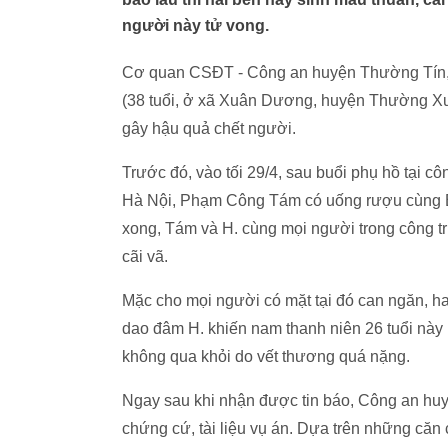
người này tử vong.
Cơ quan CSĐT - Công an huyện Thường Tín, 
(38 tuổi, ở xã Xuân Dương, huyện Thường Xuâ
gây hậu quả chết người.
Trước đó, vào tối 29/4, sau buổi phụ hồ tại 
Hà Nội, Phạm Công Tám có uống rượu cùng Bù
xong, Tám và H. cùng mọi người trong công t
cãi vã.
Mặc cho mọi người có mặt tại đó can ngăn, ha
dao đâm H. khiến nam thanh niên 26 tuổi này
không qua khỏi do vết thương quá nặng.
Ngay sau khi nhận được tin báo, Công an hu
chứng cứ, tài liệu vụ án. Dựa trên những că