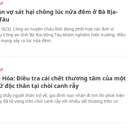
ẬT
n vợ sát hại chồng lúc nửa đêm ở Bà Rịa-
Tàu
 (6/3), Công an huyện Châu Đức đang phối hợp các đơn vị
ụ Công an tỉnh Bà Rịa-Vũng Tàu khám nghiệm hiện trường, điều
n mạng xảy ra lúc nửa đêm.
ẬT
 Hóa: Điều tra cái chết thương tâm của một
 độc thân tại chòi canh rẫy
g thấy người thân trở về, gia đình nạn nhân đi tìm thì phát hiện
y đã tử vong trên chòi canh rẫy với nhiều vết thương trên cơ