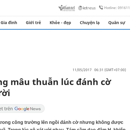
Hotline: 09161
Gia đình
Giới trẻ
Khỏe - đẹp
Chuyện lạ
Quân sự
11/05/2017 06:31 (GMT+07:00)
ng mâu thuẫn lúc đánh cờ
ười
trong công trường lên ngồi đánh cờ nhưng không được
i vã. Trong lúc xô xát với nhau, Tám cầm dao đâm H. khiến