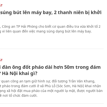
ẬT
súng bút lên máy bay, 2 thanh niên bị khởi
, Công an TP Hải Phòng cho biết cơ quan điều tra vừa khởi tố 2
g vì liên quan đến việc mang súng dạng bút lên máy bay.
ẬT
 đàn ông đốt pháo dài hơn 50m trong đám
 Hà Nội khai gì?
ơ quan công an tạm giữ hình sự, đối tượng Trần Văn Khang,
t pháo trong đám cưới ở xã Phù Lỗ (Sóc Sơn, Hà Nội) khai nhận
ạng xã hội đặt mua pháo của một người lạ mặt, được người bán
ề nơi tổ chức đám cưới.