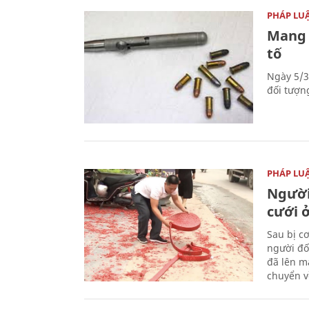
PHÁP LU
Mang 
tố
Ngày 5/3
đối tượn
PHÁP LU
Người
cưới ở
Sau bị c
người đố
đã lên m
chuyển v