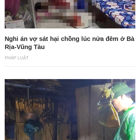
Nghi án vợ sát hại chồng lúc nửa đêm ở Bà
Rịa-Vũng Tàu
PHÁP LUẬT