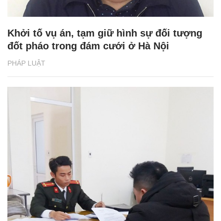
Khởi tố vụ án, tạm giữ hình sự đối tượng
đốt pháo trong đám cưới ở Hà Nội
PHÁP LUẬT