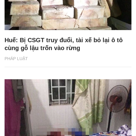
Huế: Bị CSGT truy đuổi, tài xế bỏ lại ô tô
cùng gỗ lậu trốn vào rừng
PHÁP LUẬT