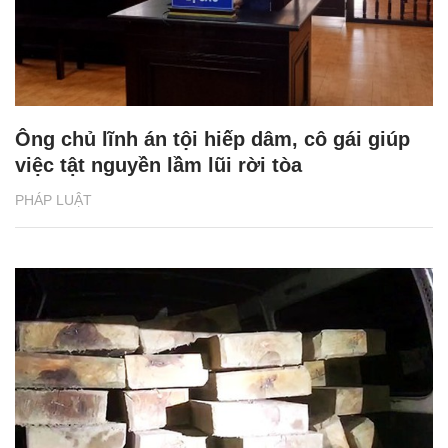
Ông chủ lĩnh án tội hiếp dâm, cô gái giúp
việc tật nguyền lầm lũi rời tòa
PHÁP LUẬT