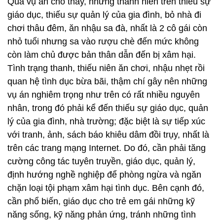
Qua vụ án cho thấy, những thanh niên trên thiếu sự
giáo dục, thiếu sự quản lý của gia đình, bỏ nhà đi
chơi thâu đêm, ăn nhậu sa đà, nhất là 2 cô gái còn
nhỏ tuổi nhưng sa vào rượu chè đến mức không
còn làm chủ được bản thân dẫn đến bị xâm hại.
Tình trạng thanh, thiếu niên ăn chơi, nhậu nhẹt rồi
quan hệ tình dục bừa bãi, thậm chí gây nên những
vụ án nghiêm trọng như trên có rất nhiều nguyên
nhân, trong đó phải kể đến thiếu sự giáo dục, quản
lý của gia đình, nhà trường; đặc biệt là sự tiếp xúc
với tranh, ảnh, sách báo khiêu dâm đồi trụy, nhất là
trên các trang mạng Internet. Do đó, cần phải tăng
cường công tác tuyên truyền, giáo dục, quản lý,
định hướng nghề nghiệp để phòng ngừa và ngăn
chặn loại tội phạm xâm hại tình dục. Bên cạnh đó,
cần phổ biến, giáo dục cho trẻ em gái những kỹ
năng sống, kỹ năng phản ứng, tránh những tình