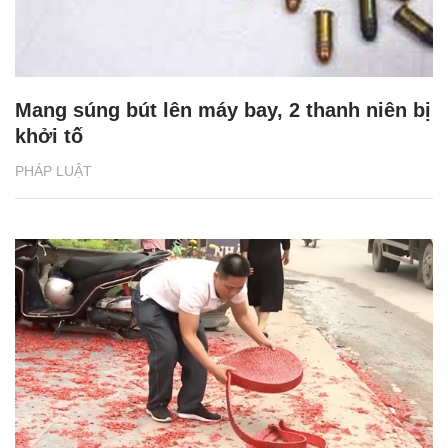
Mang súng bút lên máy bay, 2 thanh niên bị
khởi tố
PHÁP LUẬT