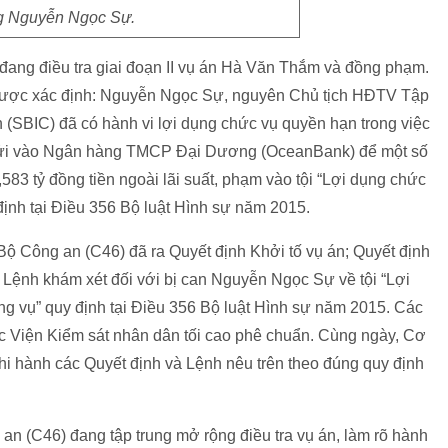
 Nguyễn Ngọc Sự.
đang điều tra giai đoạn II vụ án Hà Văn Thắm và đồng phạm.
ập được xác định: Nguyễn Ngọc Sự, nguyên Chủ tịch HĐTV Tập
 (SBIC) đã có hành vi lợi dụng chức vụ quyền hạn trong việc
gửi vào Ngân hàng TMCP Đại Dương (OceanBank) để một số
83 tỷ đồng tiền ngoài lãi suất, phạm vào tội “Lợi dụng chức
định tại Điều 356 Bộ luật Hình sự năm 2015.
Bộ Công an (C46) đã ra Quyết định Khởi tố vụ án; Quyết định
à Lệnh khám xét đối với bị can Nguyễn Ngọc Sự về tội “Lợi
ng vụ” quy định tại Điều 356 Bộ luật Hình sự năm 2015. Các
ợc Viện Kiểm sát nhân dân tối cao phê chuẩn. Cùng ngày, Cơ
hi hành các Quyết định và Lệnh nêu trên theo đúng quy định
an (C46) đang tập trung mở rộng điều tra vụ án, làm rõ hành