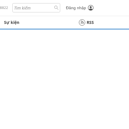
18822
Đăng nhập
Sự kiện
RSS