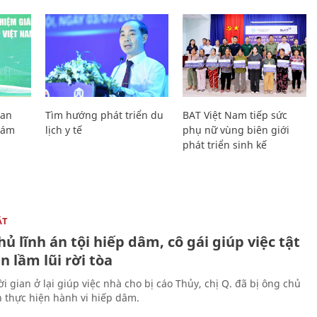
Lan
Tìm hướng phát triển du
BAT Việt Nam tiếp sức
Giám
lịch y tế
phụ nữ vùng biên giới
phát triển sinh kế
ẬT
ủ lĩnh án tội hiếp dâm, cô gái giúp việc tật
 lầm lũi rời tòa
i gian ở lại giúp việc nhà cho bị cáo Thủy, chị Q. đã bị ông chủ
n thực hiện hành vi hiếp dâm.