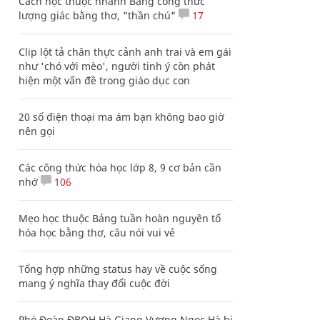
Cách học thuộc nhanh Bảng công thức
lượng giác bằng thơ, "thần chú"
17
Clip lột tả chân thực cảnh anh trai và em gái
như 'chó với mèo', người tinh ý còn phát
hiện một vấn đề trong giáo dục con
20 số điện thoại ma ám bạn không bao giờ
nên gọi
Các công thức hóa học lớp 8, 9 cơ bản cần
nhớ
106
Mẹo học thuộc Bảng tuần hoàn nguyên tố
hóa học bằng thơ, câu nói vui vẻ
Tổng hợp những status hay về cuộc sống
mang ý nghĩa thay đổi cuộc đời
Phó Đoàn ĐBQH Hà Giang Vương Ngọc Hà bị