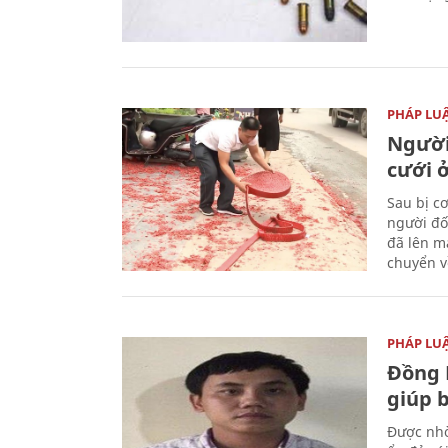
PHÁP LU
Người
cưới ở
Sau bị c
người đố
đã lên m
chuyển v
PHÁP LU
Đồng 
giúp 
Được nhờ