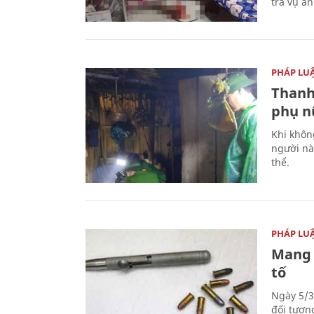
tra vụ á
PHÁP LU
Thanh
phụ nữ
Khi khôn
người nà
thể.
PHÁP LU
Mang 
tố
Ngày 5/3
đối tượn