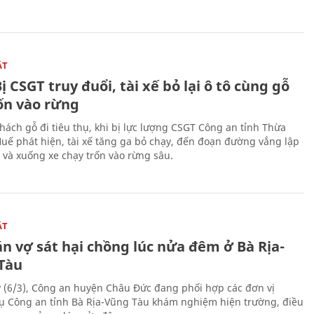
ẬT
ị CSGT truy đuổi, tài xế bỏ lại ô tô cùng gỗ
rốn vào rừng
hách gỗ đi tiêu thụ, khi bị lực lượng CSGT Công an tỉnh Thừa
Huế phát hiện, tài xế tăng ga bỏ chạy, đến đoạn đường vắng lập
 và xuống xe chạy trốn vào rừng sâu.
ẬT
n vợ sát hại chồng lúc nửa đêm ở Bà Rịa-
Tàu
 (6/3), Công an huyện Châu Đức đang phối hợp các đơn vị
ụ Công an tỉnh Bà Rịa-Vũng Tàu khám nghiệm hiện trường, điều