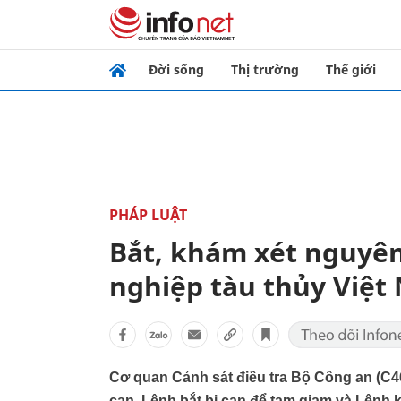
Đời sống
Thị trường
Thế giới
PHÁP LUẬT
Bắt, khám xét nguyên
nghiệp tàu thủy Việt
Cơ quan Cảnh sát điều tra Bộ Công an (C46)
can, Lệnh bắt bị can để tạm giam và Lệnh