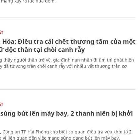
n mạng xảy ra lúc nửa đêm.
ẬT
 Hóa: Điều tra cái chết thương tâm của một
 độc thân tại chòi canh rẫy
g thấy người thân trở về, gia đình nạn nhân đi tìm thì phát hiện
y đã tử vong trên chòi canh rẫy với nhiều vết thương trên cơ
ẬT
súng bút lên máy bay, 2 thanh niên bị khởi
, Công an TP Hải Phòng cho biết cơ quan điều tra vừa khởi tố 2
g vì liên quan đến việc mang súng dạng bút lên máy bay.