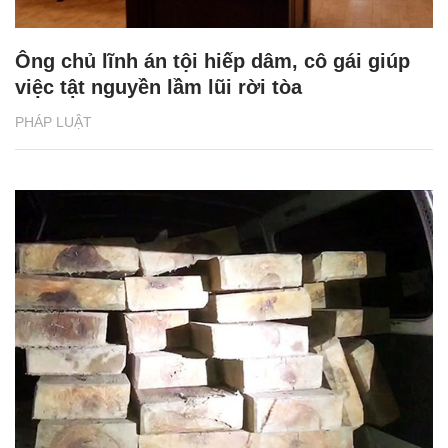
Ông chủ lĩnh án tội hiếp dâm, cô gái giúp
việc tật nguyền lầm lũi rời tòa
PHÁP LUẬT