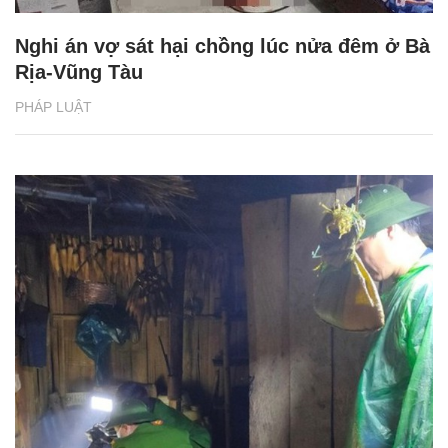
Nghi án vợ sát hại chồng lúc nửa đêm ở Bà
Rịa-Vũng Tàu
PHÁP LUẬT