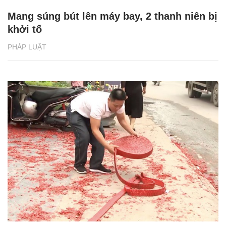
Mang súng bút lên máy bay, 2 thanh niên bị
khởi tố
PHÁP LUẬT