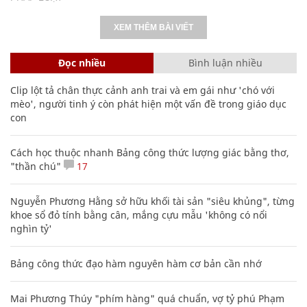
XEM THÊM BÀI VIẾT
Đọc nhiều
Bình luận nhiều
Clip lột tả chân thực cảnh anh trai và em gái như 'chó với
mèo', người tinh ý còn phát hiện một vấn đề trong giáo dục
con
Cách học thuộc nhanh Bảng công thức lượng giác bằng thơ,
"thần chú"
17
Nguyễn Phương Hằng sở hữu khối tài sản "siêu khủng", từng
khoe sổ đỏ tính bằng cân, mắng cựu mẫu 'không có nổi
nghìn tỷ'
Bảng công thức đạo hàm nguyên hàm cơ bản cần nhớ
Mai Phương Thúy "phím hàng" quá chuẩn, vợ tỷ phú Phạm