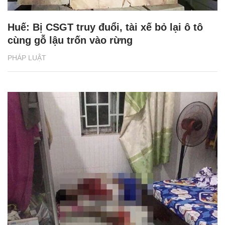
Huế: Bị CSGT truy đuổi, tài xế bỏ lại ô tô
cùng gỗ lậu trốn vào rừng
PHÁP LUẬT