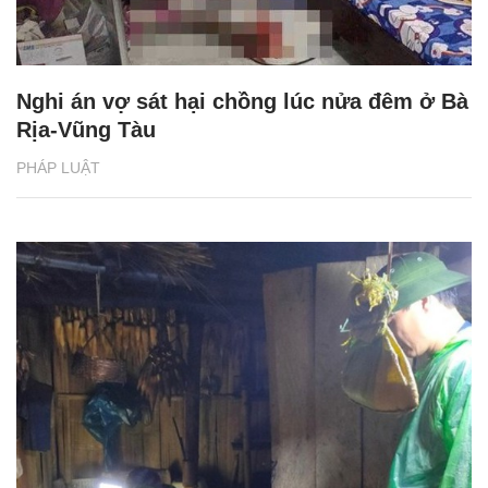
Nghi án vợ sát hại chồng lúc nửa đêm ở Bà
Rịa-Vũng Tàu
PHÁP LUẬT