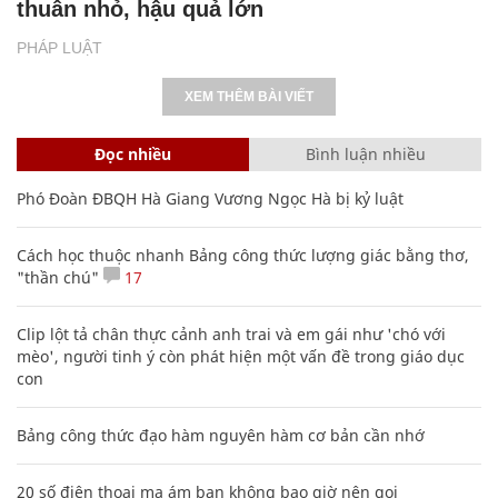
thuẫn nhỏ, hậu quả lớn
PHÁP LUẬT
XEM THÊM BÀI VIẾT
Đọc nhiều
Bình luận nhiều
Phó Đoàn ĐBQH Hà Giang Vương Ngọc Hà bị kỷ luật
Cách học thuộc nhanh Bảng công thức lượng giác bằng thơ,
"thần chú"
17
Clip lột tả chân thực cảnh anh trai và em gái như 'chó với
mèo', người tinh ý còn phát hiện một vấn đề trong giáo dục
con
Bảng công thức đạo hàm nguyên hàm cơ bản cần nhớ
20 số điện thoại ma ám bạn không bao giờ nên gọi