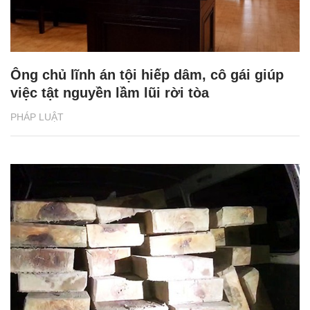
Ông chủ lĩnh án tội hiếp dâm, cô gái giúp
việc tật nguyền lầm lũi rời tòa
PHÁP LUẬT