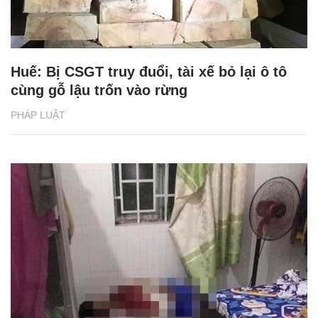
Huế: Bị CSGT truy đuổi, tài xế bỏ lại ô tô
cùng gỗ lậu trốn vào rừng
PHÁP LUẬT