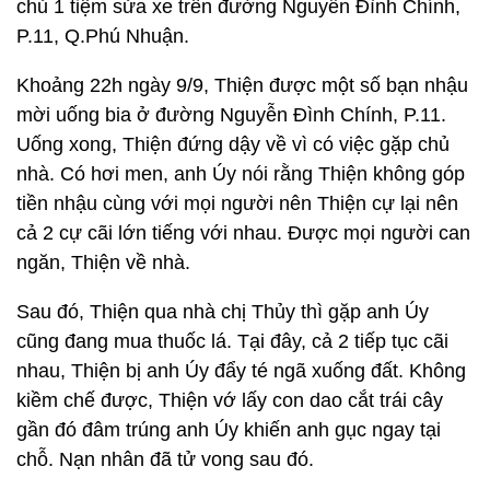
chủ 1 tiệm sửa xe trên đường Nguyễn Đình Chính,
P.11, Q.Phú Nhuận.
Khoảng 22h ngày 9/9, Thiện được một số bạn nhậu
mời uống bia ở đường Nguyễn Đình Chính, P.11.
Uống xong, Thiện đứng dậy về vì có việc gặp chủ
nhà. Có hơi men, anh Úy nói rằng Thiện không góp
tiền nhậu cùng với mọi người nên Thiện cự lại nên
cả 2 cự cãi lớn tiếng với nhau. Được mọi người can
ngăn, Thiện về nhà.
Sau đó, Thiện qua nhà chị Thủy thì gặp anh Úy
cũng đang mua thuốc lá. Tại đây, cả 2 tiếp tục cãi
nhau, Thiện bị anh Úy đẩy té ngã xuống đất. Không
kiềm chế được, Thiện vớ lấy con dao cắt trái cây
gần đó đâm trúng anh Úy khiến anh gục ngay tại
chỗ. Nạn nhân đã tử vong sau đó.