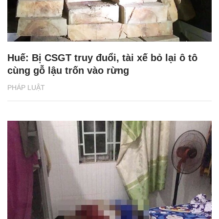
Huế: Bị CSGT truy đuổi, tài xế bỏ lại ô tô
cùng gỗ lậu trốn vào rừng
PHÁP LUẬT