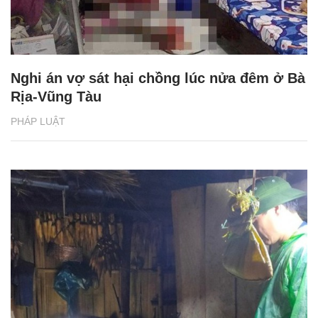
Nghi án vợ sát hại chồng lúc nửa đêm ở Bà
Rịa-Vũng Tàu
PHÁP LUẬT