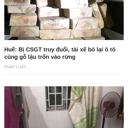
Huế: Bị CSGT truy đuổi, tài xế bỏ lại ô tô
cùng gỗ lậu trốn vào rừng
PHÁP LUẬT