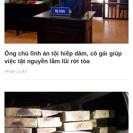
Ông chủ lĩnh án tội hiếp dâm, cô gái giúp
việc tật nguyền lầm lũi rời tòa
PHÁP LUẬT