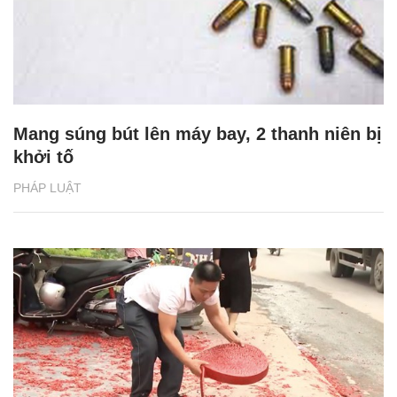
Mang súng bút lên máy bay, 2 thanh niên bị
khởi tố
PHÁP LUẬT