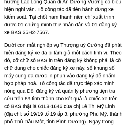
hướng Lạc Long Quân đi An Dương Vương có biểu
hiện nghi vấn. Tổ công tác đã tiến hành dừng xe
kiểm soát. Tại chốt nam thanh niên chỉ xuất trình
được 01 chứng minh thư nhân dân và 01 đăng ký
xe BKS 35H2-7567.
Dưới con mắt nghiệp vụ Thượng uý Cường đã phát
hiện đăng ký xe đã bị làm giả một cách tinh vi. Theo
đó, cỡ chữ số BKS in trên đăng ký không phải là cỡ
chữ dùng cho chiếc đăng ký xe này, số khung số
máy cũng đã được in phun vào đăng ký để nhằm
hợp pháp hoá. Tổ công tác đã trực tiếp xác minh
nóng qua Đội đăng ký và quản lý phương tiện tra
cứu trên 63 tỉnh thành cho kết quả là chiếc xe trên
có BKS thật là 61L8-1646 của chị Lê Thị Mỹ Linh
(địa chỉ: số 19/19 tổ 19 ấp 3, phường Phú Mỹ, thành
phố Thủ Dầu Một, tỉnh Bình Dương). Ngay trong