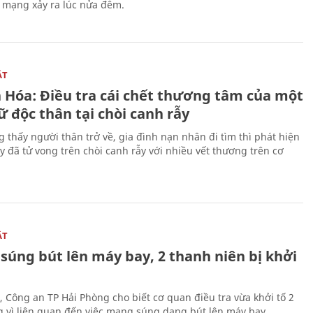
n mạng xảy ra lúc nửa đêm.
ẬT
 Hóa: Điều tra cái chết thương tâm của một
 độc thân tại chòi canh rẫy
g thấy người thân trở về, gia đình nạn nhân đi tìm thì phát hiện
y đã tử vong trên chòi canh rẫy với nhiều vết thương trên cơ
ẬT
súng bút lên máy bay, 2 thanh niên bị khởi
, Công an TP Hải Phòng cho biết cơ quan điều tra vừa khởi tố 2
g vì liên quan đến việc mang súng dạng bút lên máy bay.