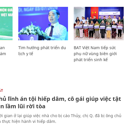
Lan
Tìm hướng phát triển du
BAT Việt Nam tiếp sức
Giám
lịch y tế
phụ nữ vùng biên giới
phát triển sinh kế
ẬT
ủ lĩnh án tội hiếp dâm, cô gái giúp việc tật
 lầm lũi rời tòa
i gian ở lại giúp việc nhà cho bị cáo Thủy, chị Q. đã bị ông chủ
n thực hiện hành vi hiếp dâm.