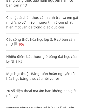
Bảng công thức đạo hàm nguyên hàm cơ
bản cần nhớ
Clip lột tả chân thực cảnh anh trai và em gái
như 'chó với mèo', người tinh ý còn phát
hiện một vấn đề trong giáo dục con
Các công thức hóa học lớp 8, 9 cơ bản cần
nhớ
106
Nhiều điểm bất thường ở bằng đại học của
Lý Nhã Kỳ
Mẹo học thuộc Bảng tuần hoàn nguyên tố
hóa học bằng thơ, câu nói vui vẻ
20 số điện thoại ma ám bạn không bao giờ
nên gọi
Nguyễn Phương Hằng sở hữu khối tài sản