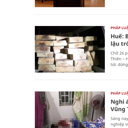
PHÁP LU
Huế: B
lậu t
Chở 26 p
Thiên – 
tức dừng
PHÁP LU
Nghi á
Vũng 
Sáng nay
nghiệp v