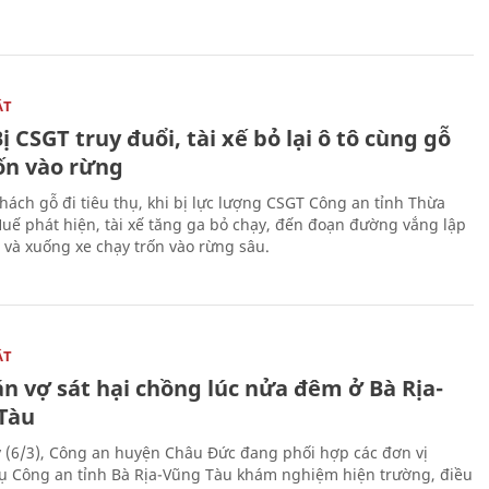
ẬT
ị CSGT truy đuổi, tài xế bỏ lại ô tô cùng gỗ
rốn vào rừng
hách gỗ đi tiêu thụ, khi bị lực lượng CSGT Công an tỉnh Thừa
Huế phát hiện, tài xế tăng ga bỏ chạy, đến đoạn đường vắng lập
 và xuống xe chạy trốn vào rừng sâu.
ẬT
n vợ sát hại chồng lúc nửa đêm ở Bà Rịa-
Tàu
 (6/3), Công an huyện Châu Đức đang phối hợp các đơn vị
ụ Công an tỉnh Bà Rịa-Vũng Tàu khám nghiệm hiện trường, điều