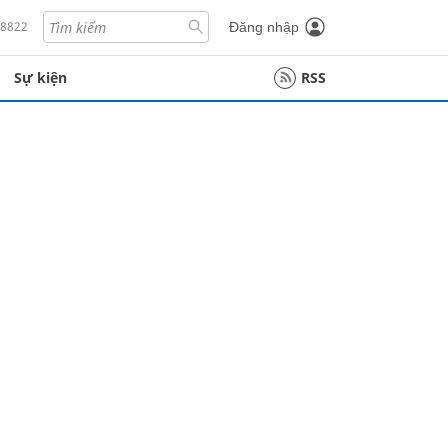
18822
Đăng nhập
Sự kiện
RSS