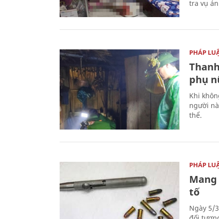
tra vụ á
PHÁP LU
Thanh
phụ nữ
Khi khôn
người nà
thể.
PHÁP LU
Mang 
tố
Ngày 5/3
đối tượn