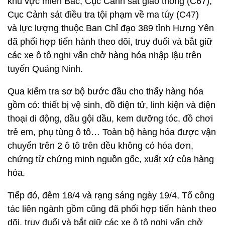
khu vực miền Bắc, Cục Cảnh sát giao thông (C67),
Cục Cảnh sát điều tra tội phạm về ma túy (C47)
và lực lượng thuộc Ban Chỉ đạo 389 tỉnh Hưng Yên
đã phối hợp tiến hành theo dõi, truy đuổi và bắt giữ
các xe ô tô nghi vấn chở hàng hóa nhập lậu trên
tuyến Quảng Ninh.
Qua kiểm tra sơ bộ bước đầu cho thấy hàng hóa
gồm có: thiết bị vệ sinh, đồ điện tử, linh kiện và điện
thoại di động, dầu gội dầu, kem dưỡng tóc, đồ chơi
trẻ em, phụ tùng ô tô… Toàn bộ hàng hóa được vận
chuyển trên 2 ô tô trên đều không có hóa đơn,
chứng từ chứng minh nguồn gốc, xuất xứ của hàng
hóa.
Tiếp đó, đêm 18/4 và rạng sáng ngày 19/4, Tổ công
tác liên ngành gồm cũng đã phối hợp tiến hành theo
dõi, truy đuổi và bắt giữ các xe ô tô nghi vấn chở