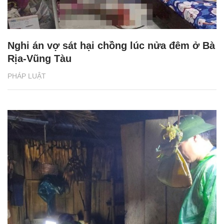
Nghi án vợ sát hại chồng lúc nửa đêm ở Bà
Rịa-Vũng Tàu
PHÁP LUẬT