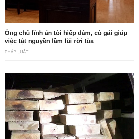
Ông chủ lĩnh án tội hiếp dâm, cô gái giúp
việc tật nguyền lầm lũi rời tòa
PHÁP LUẬT