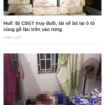
Huế: Bị CSGT truy đuổi, tài xế bỏ lại ô tô
cùng gỗ lậu trốn vào rừng
PHÁP LUẬT