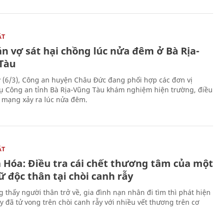
ẬT
n vợ sát hại chồng lúc nửa đêm ở Bà Rịa-
Tàu
 (6/3), Công an huyện Châu Đức đang phối hợp các đơn vị
ụ Công an tỉnh Bà Rịa-Vũng Tàu khám nghiệm hiện trường, điều
n mạng xảy ra lúc nửa đêm.
ẬT
 Hóa: Điều tra cái chết thương tâm của một
 độc thân tại chòi canh rẫy
g thấy người thân trở về, gia đình nạn nhân đi tìm thì phát hiện
y đã tử vong trên chòi canh rẫy với nhiều vết thương trên cơ