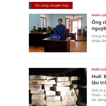
Tin cùng chuyên mục
PHÁP LU
Ông ch
nguyền
Trong thờ
nhiều lầ
PHÁP LU
Huế: B
lậu t
Chở 26 p
Thiên – 
tức dừng