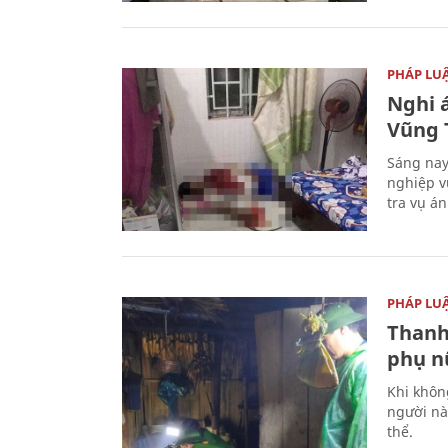
PHÁP LU
Nghi á
Vũng 
Sáng nay
nghiệp v
tra vụ á
PHÁP LU
Thanh
phụ nữ
Khi khôn
người nà
thể.