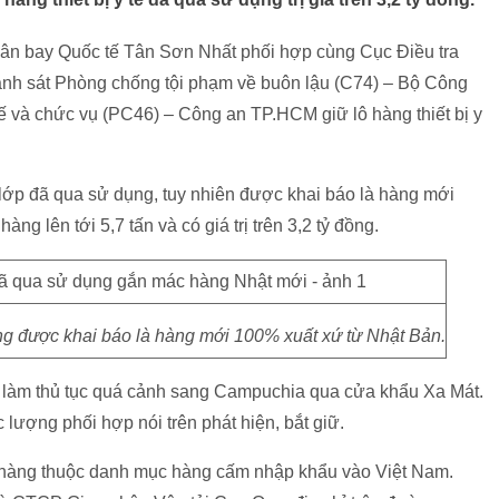
sân bay Quốc tế Tân Sơn Nhất phối hợp cùng Cục Điều tra
nh sát Phòng chống tội phạm về buôn lậu (C74) – Bộ Công
ế và chức vụ (PC46) – Công an TP.HCM giữ lô hàng thiết bị y
lớp đã qua sử dụng, tuy nhiên được khai báo là hàng mới
ng lên tới 5,7 tấn và có giá trị trên 3,2 tỷ đồng.
ưng được khai báo là hàng mới 100% xuất xứ từ Nhật Bản.
g làm thủ tục quá cảnh sang Campuchia qua cửa khẩu Xa Mát.
c lượng phối hợp nói trên phát hiện, bắt giữ.
ặt hàng thuộc danh mục hàng cấm nhập khẩu vào Việt Nam.