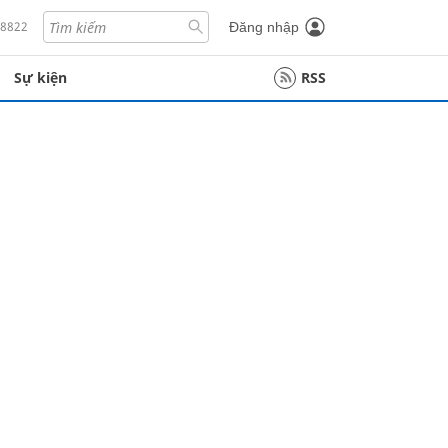
18822
Đăng nhập
Sự kiện
RSS