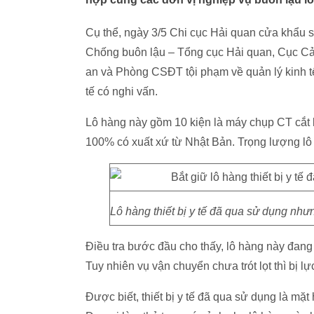
Cụ thể, ngày 3/5 Chi cục Hải quan cửa khẩu 
Chống buôn lậu – Tổng cục Hải quan, Cục Cả
an và Phòng CSĐT tội phạm về quản lý kinh t
tế có nghi vấn.
Lô hàng này gồm 10 kiện là máy chụp CT cắt 
100% có xuất xứ từ Nhật Bản. Trọng lượng lô hà
Lô hàng thiết bị y tế đã qua sử dụng nh
Điều tra bước đầu cho thấy, lô hàng này đan
Tuy nhiên vụ vận chuyển chưa trót lọt thì bị lự
Được biết, thiết bị y tế đã qua sử dụng là m