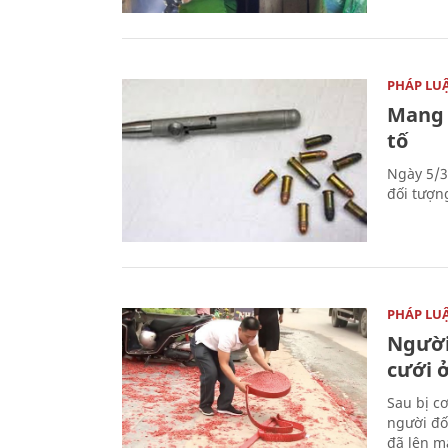
PHÁP LU
Mang 
tố
Ngày 5/3
đối tượn
PHÁP LU
Người
cưới ở
Sau bị c
người đố
đã lên m