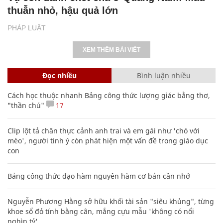
thuẫn nhỏ, hậu quả lớn
PHÁP LUẬT
XEM THÊM BÀI VIẾT
Đọc nhiều
Bình luận nhiều
Cách học thuộc nhanh Bảng công thức lượng giác bằng thơ,
"thần chú"
17
Clip lột tả chân thực cảnh anh trai và em gái như 'chó với
mèo', người tinh ý còn phát hiện một vấn đề trong giáo dục
con
Bảng công thức đạo hàm nguyên hàm cơ bản cần nhớ
Nguyễn Phương Hằng sở hữu khối tài sản "siêu khủng", từng
khoe sổ đỏ tính bằng cân, mắng cựu mẫu 'không có nổi
nghìn tỷ'