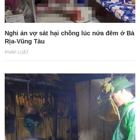
Nghi án vợ sát hại chồng lúc nửa đêm ở Bà
Rịa-Vũng Tàu
PHÁP LUẬT