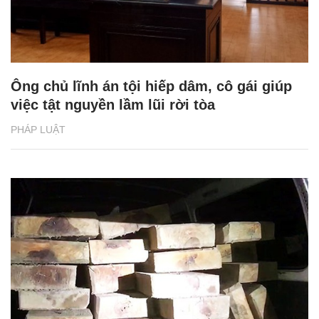
Ông chủ lĩnh án tội hiếp dâm, cô gái giúp
việc tật nguyền lầm lũi rời tòa
PHÁP LUẬT