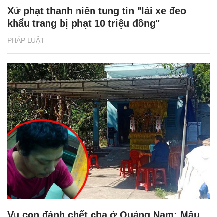
Xử phạt thanh niên tung tin "lái xe đeo
khẩu trang bị phạt 10 triệu đồng"
PHÁP LUẬT
Vụ con đánh chết cha ở Quảng Nam: Mâu