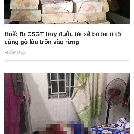
Huế: Bị CSGT truy đuổi, tài xế bỏ lại ô tô
cùng gỗ lậu trốn vào rừng
PHÁP LUẬT