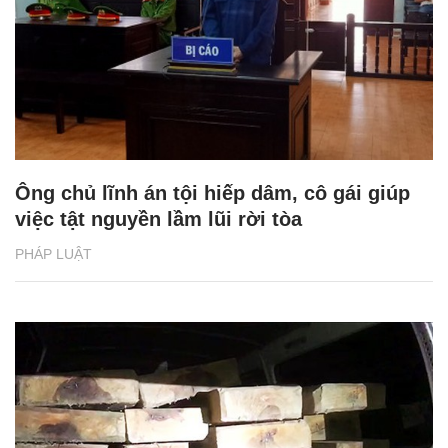
Ông chủ lĩnh án tội hiếp dâm, cô gái giúp
việc tật nguyền lầm lũi rời tòa
PHÁP LUẬT