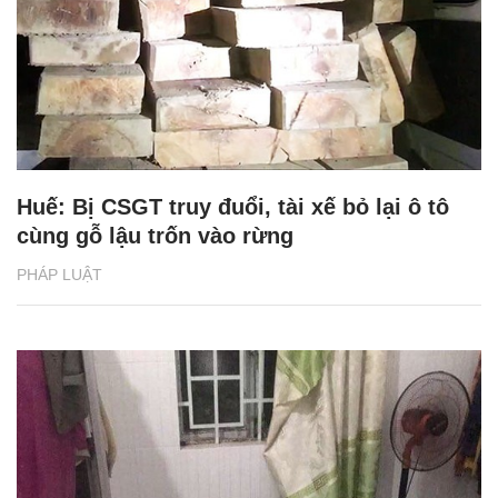
Huế: Bị CSGT truy đuổi, tài xế bỏ lại ô tô
cùng gỗ lậu trốn vào rừng
PHÁP LUẬT