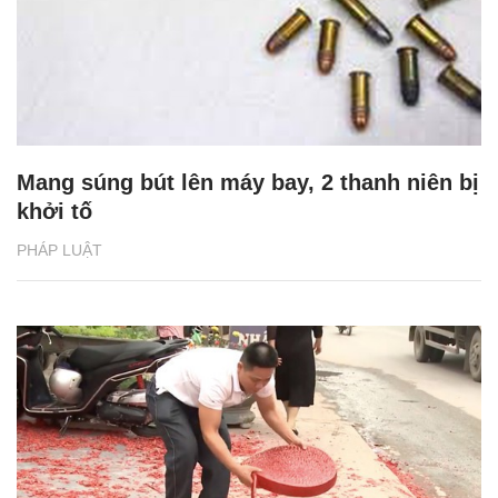
Mang súng bút lên máy bay, 2 thanh niên bị
khởi tố
PHÁP LUẬT