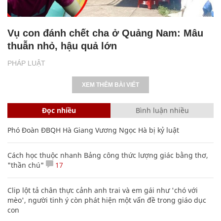
Vụ con đánh chết cha ở Quảng Nam: Mâu
thuẫn nhỏ, hậu quả lớn
PHÁP LUẬT
XEM THÊM BÀI VIẾT
Đọc nhiều
Bình luận nhiều
Phó Đoàn ĐBQH Hà Giang Vương Ngọc Hà bị kỷ luật
Cách học thuộc nhanh Bảng công thức lượng giác bằng thơ,
"thần chú"
17
Clip lột tả chân thực cảnh anh trai và em gái như 'chó với
mèo', người tinh ý còn phát hiện một vấn đề trong giáo dục
con