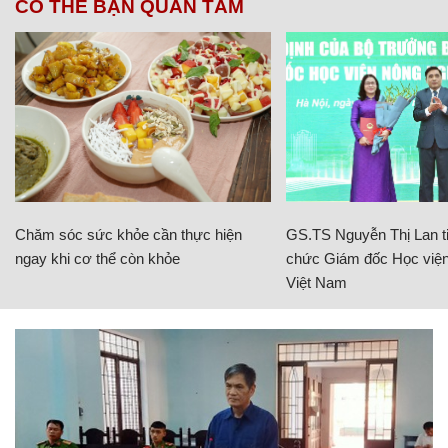
CÓ THỂ BẠN QUAN TÂM
Chăm sóc sức khỏe cần thực hiện
GS.TS Nguyễn Thị Lan ti
ngay khi cơ thể còn khỏe
chức Giám đốc Học viện
Việt Nam