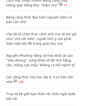
Cách học thuộc nhanh Bảng công thức
lượng giác bằng thơ, "thần chú"
17
Bảng công thức đạo hàm nguyên hàm cơ
bản cần nhớ
Clip lột tả chân thực cảnh anh trai và em gái
như 'chó với mèo', người tinh ý còn phát
hiện một vấn đề trong giáo dục con
Nguyễn Phương Hằng sở hữu khối tài sản
"siêu khủng", từng khoe sổ đỏ tính bằng
cân, mắng cựu mẫu 'không có nổi nghìn tỷ'
Các công thức hóa học lớp 8, 9 cơ bản cần
nhớ
106
Truy nã kẻ giết bạn thân rồi chôn ngồi dưới
bãi cát