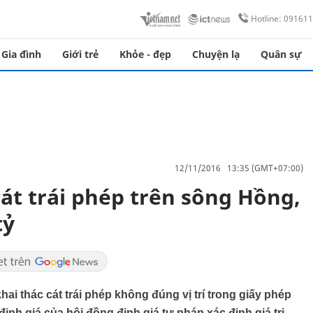
Hotline: 09161
Gia đình
Giới trẻ
Khỏe - đẹp
Chuyện lạ
Quân sự
12/11/2016 13:35 (GMT+07:00)
cát trái phép trên sông Hồng,
tỷ
i thác cát trái phép không đúng vị trí trong giấy phép
ịnh giá của hội đồng định giá tư pháp xác định giá trị