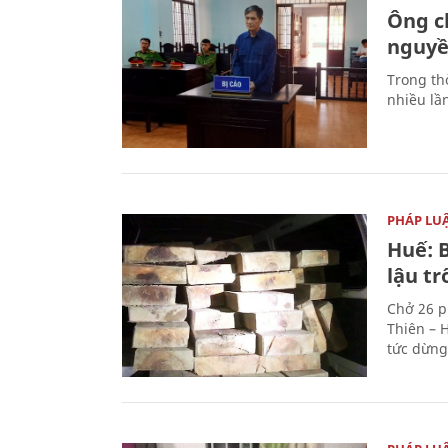
Ông ch
nguyền
Trong thờ
nhiều lầ
PHÁP LU
Huế: B
lậu t
Chở 26 p
Thiên – 
tức dừng