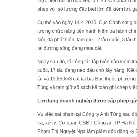
thực hiện dự án nạo vét, tận thu sản phẩm cát 
phép với số lượng đặc biệt lớn để kiếm lời, 
Cụ thể vào ngày 14-4-2015, Cục Cảnh sát gi
lượng chức năng tiến hành kiểm tra hành ch
Nội, đã phát hiện, tạm giữ 12 tàu cuốc, 3 tàu 
tải đường sông đang mua cát.
Ngay sau đó, tổ công tác lập biên bản kiểm tra
cuốc, 17 tàu đang neo đậu chờ lấy hàng. Kết q
tải và 13.850m3 cát tại bãi Bạc thuộc phườn
Tùng và tạm giữ sổ sách kế toán ghi chép việc
Lợi dụng doanh nghiệp được cấp phép gây 
Vụ việc sai phạm tại Công ty Anh Tùng sau
tra, xử lý. Cơ quan CSĐT Công an TP Hà Nộ
Phạm Thị Nguyệt Nga làm giám đốc đăng ký 2