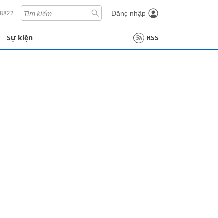
18822
Đăng nhập
Sự kiện
RSS