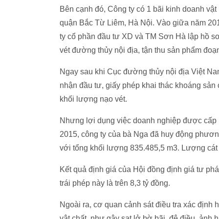
Bên cạnh đó, Công ty có 1 bãi kinh doanh vật
quận Bắc Từ Liêm, Hà Nội. Vào giữa năm 20
ty cổ phần đầu tư XD và TM Sơn Hà lập hồ sơ
vét đường thủy nội địa, tận thu sản phẩm đo
Ngay sau khi Cục đường thủy nội địa Việt N
nhận đầu tư, giấy phép khai thác khoáng sản 
khối lượng nạo vét.
Nhưng lợi dụng việc doanh nghiệp được cấp ph
2015, công ty của bà Nga đã huy động phương t
với tổng khối lượng 835.485,5 m3. Lượng cát
Kết quả định giá của Hội đồng định giá tư pháp
trái phép này là trên 8,3 tỷ đồng.
Ngoài ra, cơ quan cảnh sát điều tra xác định h
vật chất, như gây sạt lở bờ bãi, đê điều, ảnh