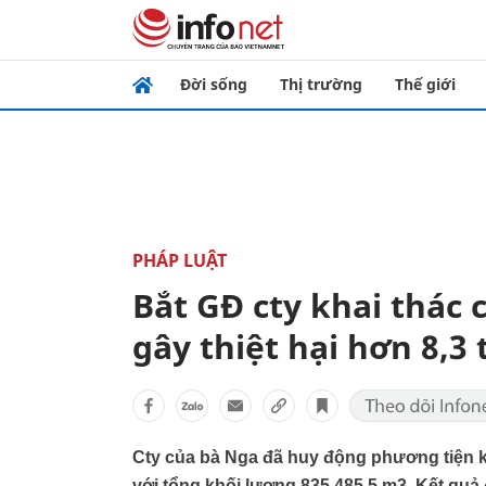
Đời sống
Thị trường
Thế giới
PHÁP LUẬT
Bắt GĐ cty khai thác 
gây thiệt hại hơn 8,3 
Cty của bà Nga đã huy động phương tiện kha
với tổng khối lượng 835.485,5 m3. Kết quả đ