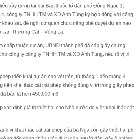
 liệu xây dựng tại bãi Bạc thuộc tổ dân phố Đông Ngạc 1,
14, công ty TNHH TM và XD Anh Tùng ký hợp đồng với công
 khảo sát, đề nghị cơ quan chức năng phê duyệt dự án nạo
ạn cạn Thượng Cát – Võng La.
am chấp thuận dự án, UBND thành phố đã cấp giấy chứng
cho công ty công ty TNHH TM và XD Anh Tùng, nêu rõ vị trí,
ép triển khai dự án nạo vét trên, từ tháng 1 đến tháng 4-
iện khai thác cát trái phép không đúng vị trí trong giấy phép
 đã bán là hơn 450.000 m3.
 xác định giá trị thiệt hại cho Nhà nước do việc khai thác cát
ành vi khai thác cát trái phép của bà Nga còn gây thiệt hại phi
 hưởng đến dòng chảy, việc đi lại của người dân, gây ô nhiễm