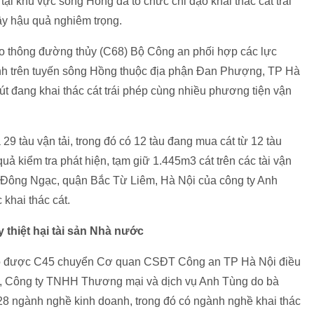
tại khu vực sông Hồng đã tổ chức chỉ đạo khai thác cát trái
gây hậu quả nghiêm trọng.
ao thông đường thủy (C68) Bộ Công an phối hợp các lực
ính trên tuyến sông Hồng thuộc địa phận Đan Phượng, TP Hà
hút đang khai thác cát trái phép cùng nhiều phương tiện vận
 29 tàu vận tải, trong đó có 12 tàu đang mua cát từ 12 tàu
uả kiểm tra phát hiện, tạm giữ 1.445m3 cát trên các tài vận
g Đông Ngạc, quận Bắc Từ Liêm, Hà Nội của công ty Anh
 khai thác cát.
thiệt hại tài sản Nhà nước
 đó được C45 chuyển Cơ quan CSĐT Công an TP Hà Nội điều
i, Công ty TNHH Thương mại và dịch vụ Anh Tùng do bà
8 ngành nghề kinh doanh, trong đó có ngành nghề khai thác