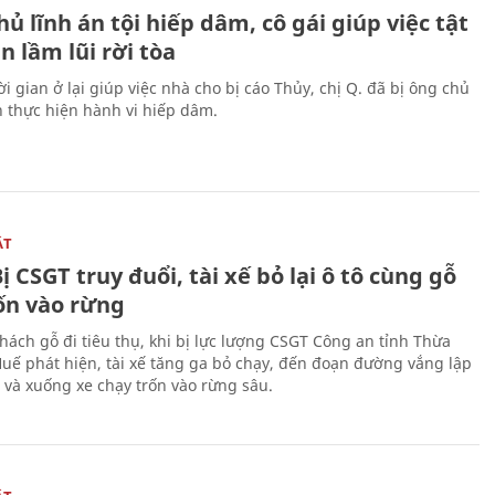
ủ lĩnh án tội hiếp dâm, cô gái giúp việc tật
 lầm lũi rời tòa
i gian ở lại giúp việc nhà cho bị cáo Thủy, chị Q. đã bị ông chủ
n thực hiện hành vi hiếp dâm.
ẬT
ị CSGT truy đuổi, tài xế bỏ lại ô tô cùng gỗ
rốn vào rừng
hách gỗ đi tiêu thụ, khi bị lực lượng CSGT Công an tỉnh Thừa
Huế phát hiện, tài xế tăng ga bỏ chạy, đến đoạn đường vắng lập
 và xuống xe chạy trốn vào rừng sâu.