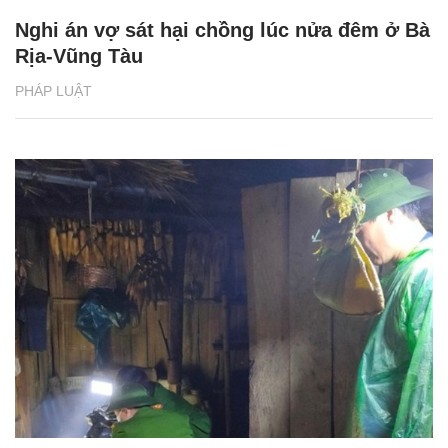
Nghi án vợ sát hại chồng lúc nửa đêm ở Bà
Rịa-Vũng Tàu
PHÁP LUẬT