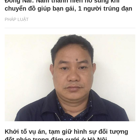
Đồng Nai: Nam thanh niên nổ súng khi
chuyển đồ giúp bạn gái, 1 người trúng đạn
PHÁP LUẬT
Khởi tố vụ án, tạm giữ hình sự đối tượng
đốt pháo trong đám cưới ở Hà Nội