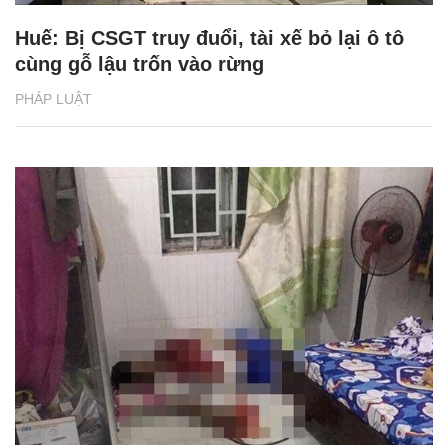
Huế: Bị CSGT truy đuổi, tài xế bỏ lại ô tô
cùng gỗ lậu trốn vào rừng
PHÁP LUẬT