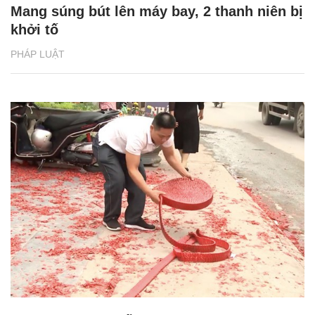
Mang súng bút lên máy bay, 2 thanh niên bị
khởi tố
PHÁP LUẬT