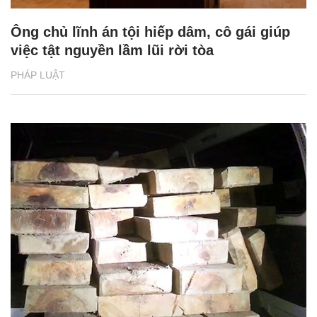
Ông chủ lĩnh án tội hiếp dâm, cô gái giúp
việc tật nguyền lầm lũi rời tòa
PHÁP LUẬT