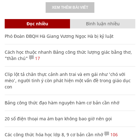
XEM THÊM BÀI VIẾT
Đọc nhiều
Bình luận nhiều
Phó Đoàn ĐBQH Hà Giang Vương Ngọc Hà bị kỷ luật
Cách học thuộc nhanh Bảng công thức lượng giác bằng thơ,
"thần chú"
17
Clip lột tả chân thực cảnh anh trai và em gái như 'chó với
mèo', người tinh ý còn phát hiện một vấn đề trong giáo dục
con
Bảng công thức đạo hàm nguyên hàm cơ bản cần nhớ
20 số điện thoại ma ám bạn không bao giờ nên gọi
Các công thức hóa học lớp 8, 9 cơ bản cần nhớ
106