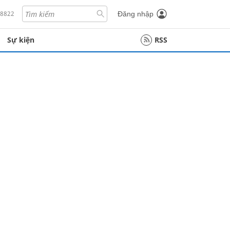
18822
Đăng nhập
Sự kiện
RSS