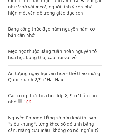
Clip lột tả chân thực cảnh anh trai và em gái
như 'chó với mèo', người tinh ý còn phát
hiện một vấn đề trong giáo dục con
Bảng công thức đạo hàm nguyên hàm cơ
bản cần nhớ
Mẹo học thuộc Bảng tuần hoàn nguyên tố
hóa học bằng thơ, câu nói vui vẻ
Ấn tượng ngày hội văn hóa - thể thao mừng
Quốc khánh 2/9 ở Hải Hậu
Các công thức hóa học lớp 8, 9 cơ bản cần
nhớ
106
Nguyễn Phương Hằng sở hữu khối tài sản
"siêu khủng", từng khoe sổ đỏ tính bằng
cân, mắng cựu mẫu 'không có nổi nghìn tỷ'