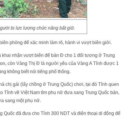
ười bị lực lượng chức năng bắt giữ.
biên phòng để xác minh làm rõ, hành vi vượt biên giới.
ã khai nhận vượt biên để bán Đ cho 1 đối tượng ở Trung
con, còn Vàng Thị Đ là người yêu của Vàng A Tỉnh được 1
g không biết nói tiếng phổ thông.
à chị gái (lấy chồng ở Trung Quốc) chơi, tại đó Tỉnh quen
o Tỉnh về Việt Nam tìm phụ nữ đưa sang Trung Quốc bán,
đưa sang một phụ nữ.
g Quốc đã đưa cho Tỉnh 300 NDT và điện thoại di động để