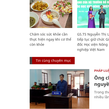
Chăm sóc sức khỏe cần
GS.TS Nguyễn Thị 
thực hiện ngay khi cơ thể
tiếp tục giữ chức 
còn khỏe
đốc Học viện Nông
nghiệp Việt Nam
Tin cùng chuyên mục
PHÁP LU
Ông ch
nguyền
Trong thờ
nhiều lầ