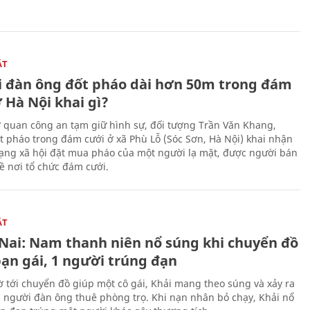
ẬT
 đàn ông đốt pháo dài hơn 50m trong đám
 Hà Nội khai gì?
ơ quan công an tạm giữ hình sự, đối tượng Trần Văn Khang,
t pháo trong đám cưới ở xã Phù Lỗ (Sóc Sơn, Hà Nội) khai nhận
ạng xã hội đặt mua pháo của một người lạ mặt, được người bán
ề nơi tổ chức đám cưới.
ẬT
Nai: Nam thanh niên nổ súng khi chuyển đồ
bạn gái, 1 người trúng đạn
 tới chuyển đồ giúp một cô gái, Khải mang theo súng và xảy ra
i người đàn ông thuê phòng trọ. Khi nạn nhân bỏ chạy, Khải nổ