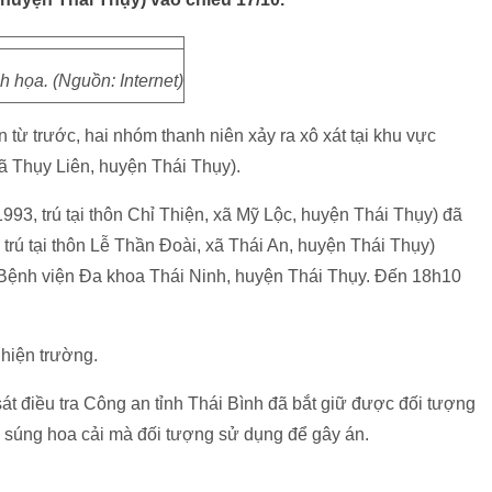
 họa. (Nguồn: Internet)
ừ trước, hai nhóm thanh niên xảy ra xô xát tại khu vực
xã Thụy Liên, huyện Thái Thụy).
993, trú tại thôn Chỉ Thiện, xã Mỹ Lộc, huyện Thái Thụy) đã
rú tại thôn Lễ Thần Đoài, xã Thái An, huyện Thái Thụy)
i Bệnh viện Đa khoa Thái Ninh, huyện Thái Thụy. Đến 18h10
 hiện trường.
 điều tra Công an tỉnh Thái Bình đã bắt giữ được đối tượng
 súng hoa cải mà đối tượng sử dụng để gây án.