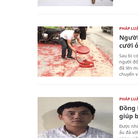
PHÁP LU
Người
cưới ở
Sau bị c
người đố
đã lên m
chuyển v
PHÁP LU
Đồng 
giúp 
Được nhờ
ẩu đả vớ