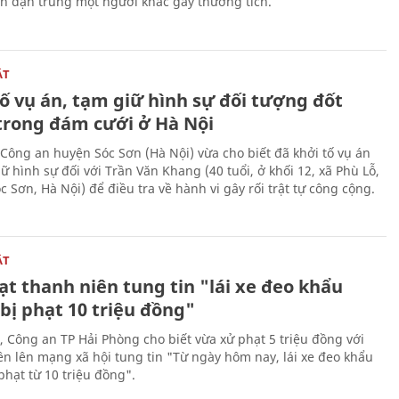
ên đạn trúng một người khác gây thương tích.
ẬT
ố vụ án, tạm giữ hình sự đối tượng đốt
trong đám cưới ở Hà Nội
Công an huyện Sóc Sơn (Hà Nội) vừa cho biết đã khởi tố vụ án
ữ hình sự đối với Trần Văn Khang (40 tuổi, ở khối 12, xã Phù Lỗ,
 Sơn, Hà Nội) để điều tra về hành vi gây rối trật tự công cộng.
ẬT
t thanh niên tung tin "lái xe đeo khẩu
bị phạt 10 triệu đồng"
, Công an TP Hải Phòng cho biết vừa xử phạt 5 triệu đồng với
ên lên mạng xã hội tung tin "Từ ngày hôm nay, lái xe đeo khẩu
phạt từ 10 triệu đồng".