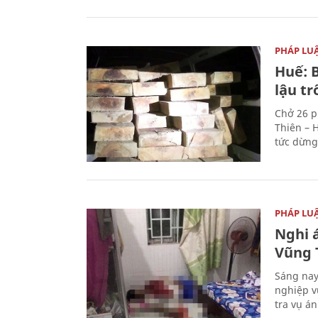
PHÁP LU
Huế: B
lậu t
Chở 26 p
Thiên – 
tức dừng
PHÁP LU
Nghi á
Vũng 
Sáng nay
nghiệp v
tra vụ á