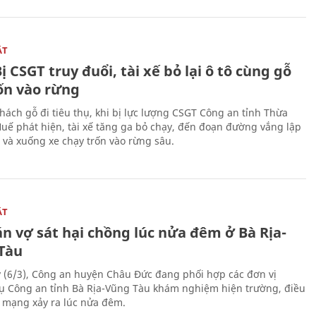
ẬT
ị CSGT truy đuổi, tài xế bỏ lại ô tô cùng gỗ
rốn vào rừng
hách gỗ đi tiêu thụ, khi bị lực lượng CSGT Công an tỉnh Thừa
Huế phát hiện, tài xế tăng ga bỏ chạy, đến đoạn đường vắng lập
 và xuống xe chạy trốn vào rừng sâu.
ẬT
n vợ sát hại chồng lúc nửa đêm ở Bà Rịa-
Tàu
 (6/3), Công an huyện Châu Đức đang phối hợp các đơn vị
ụ Công an tỉnh Bà Rịa-Vũng Tàu khám nghiệm hiện trường, điều
n mạng xảy ra lúc nửa đêm.