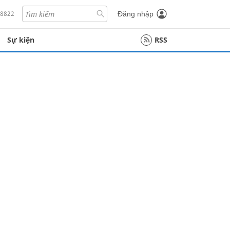
18822
Đăng nhập
Sự kiện
RSS