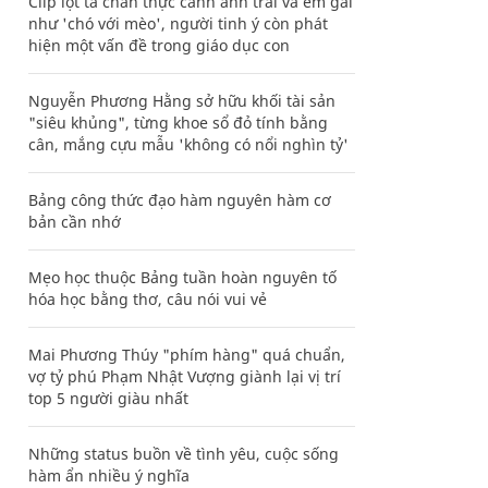
Clip lột tả chân thực cảnh anh trai và em gái
như 'chó với mèo', người tinh ý còn phát
hiện một vấn đề trong giáo dục con
Nguyễn Phương Hằng sở hữu khối tài sản
"siêu khủng", từng khoe sổ đỏ tính bằng
cân, mắng cựu mẫu 'không có nổi nghìn tỷ'
Bảng công thức đạo hàm nguyên hàm cơ
bản cần nhớ
Mẹo học thuộc Bảng tuần hoàn nguyên tố
hóa học bằng thơ, câu nói vui vẻ
Mai Phương Thúy "phím hàng" quá chuẩn,
vợ tỷ phú Phạm Nhật Vượng giành lại vị trí
top 5 người giàu nhất
Những status buồn về tình yêu, cuộc sống
hàm ẩn nhiều ý nghĩa