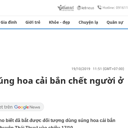
Hotline: 09161
Gia đình
Giới trẻ
Khỏe - đẹp
Chuyện lạ
Quân sự
19/10/2019 11:51 (GMT+07:00)
úng hoa cải bắn chết người ở
cho biết đã bắt được đối tượng dùng súng hoa cải bắn
 (huyện Thái Thụy) vào chiều 17/10.