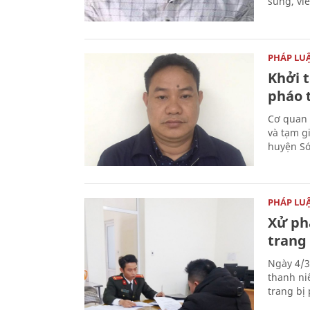
súng, vi
PHÁP LU
Khởi t
pháo 
Cơ quan 
và tạm gi
huyện Sóc
PHÁP LU
Xử phạ
trang 
Ngày 4/3
thanh ni
trang bị 