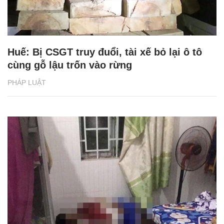
Huế: Bị CSGT truy đuổi, tài xế bỏ lại ô tô
cùng gỗ lậu trốn vào rừng
PHÁP LUẬT