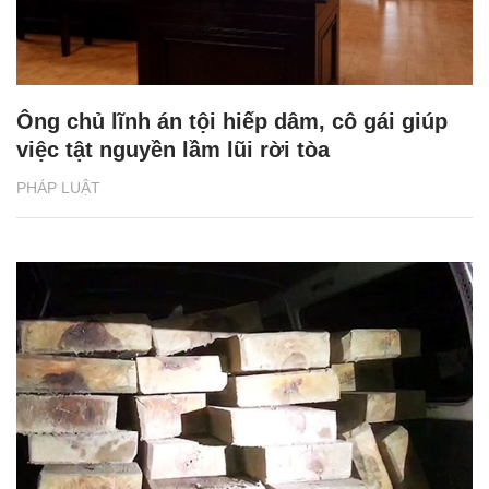
Ông chủ lĩnh án tội hiếp dâm, cô gái giúp
việc tật nguyền lầm lũi rời tòa
PHÁP LUẬT