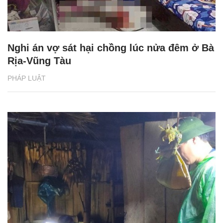
Nghi án vợ sát hại chồng lúc nửa đêm ở Bà
Rịa-Vũng Tàu
PHÁP LUẬT