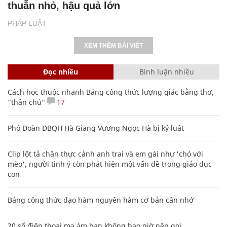
thuẫn nhỏ, hậu quả lớn
PHÁP LUẬT
XEM THÊM BÀI VIẾT
Đọc nhiều
Bình luận nhiều
Cách học thuộc nhanh Bảng công thức lượng giác bằng thơ,
"thần chú"
17
Phó Đoàn ĐBQH Hà Giang Vương Ngọc Hà bị kỷ luật
Clip lột tả chân thực cảnh anh trai và em gái như 'chó với
mèo', người tinh ý còn phát hiện một vấn đề trong giáo dục
con
Bảng công thức đạo hàm nguyên hàm cơ bản cần nhớ
20 số điện thoại ma ám bạn không bao giờ nên gọi