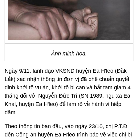
Ảnh minh họa.
Ngày 9/11, lãnh đạo VKSND huyện Ea H'leo (Đắk
Lắk) xác nhận thông tin đơn vị đã phê chuẩn quyết
định khởi tố vụ án, khởi tố bị can và bắt tạm giam 4
tháng đối với Nguyễn Đức Trí (SN 1989, ngụ xã Ea
Khal, huyện Ea H'leo) để làm rõ về hành vi hiếp
dâm.
Theo thông tin ban đầu, vào ngày 23/10, chị P.T.Đ
đến Công an huyện Ea H'leo trình báo về việc chị bị