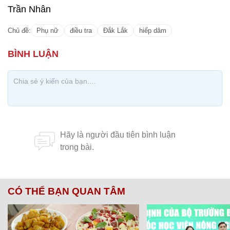
Trần Nhân
Chủ đề:
Phụ nữ
điều tra
Đắk Lắk
hiếp dâm
CÓ THỂ BẠN QUAN TÂM