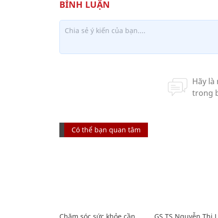
Có thể bạn quan tâm
Chăm sóc sức khỏe cần
GS.TS Nguyễn Thị 