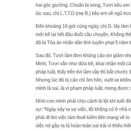
hai góc giường. Chuẩn bị xong, Tươi kêu em T
lúc sau, chị L.T.T.D (mẹ B.) kêu em về ngủ trư
Đến khoảng 18 giờ cùng ngày, chị D. lấy làm lạ
mới kể lại hết đầu đuôi câu chuyện. Không thể
đã bị Tòa án nhân dân tỉnh tuyên phạt 5 năm tù
Sau đó, Tươi làm đơn kháng cáo xin giảm nhẹ 
Minh, Tươi vẫn như đứa trẻ, khai nhận một các
pháp luật, thấy trên tivi làm vậy thì bắt chước
Nhưng lúc đó bị cáo chỉ ôm hôn, vuốt ve không 
mình là sai, là vi phạm pháp luật, mong được 
Nhìn con mình phải chịu cảnh tù tội khi tuổi 
sự: “Ngày xảy ra sự việc, tôi không có ở nhà 
phải đi tìm việc làm thuê kiếm tiền mang về l
việc nó gây ra là hoàn toàn sai trái vì thiếu h