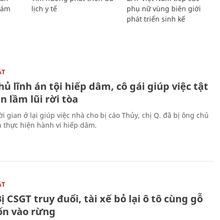
Giám
lịch y tế
phụ nữ vùng biên giới
phát triển sinh kế
ẬT
ủ lĩnh án tội hiếp dâm, cô gái giúp việc tật
 lầm lũi rời tòa
i gian ở lại giúp việc nhà cho bị cáo Thủy, chị Q. đã bị ông chủ
n thực hiện hành vi hiếp dâm.
ẬT
ị CSGT truy đuổi, tài xế bỏ lại ô tô cùng gỗ
rốn vào rừng