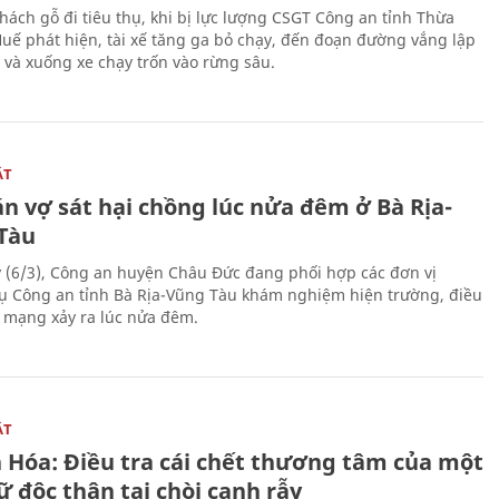
hách gỗ đi tiêu thụ, khi bị lực lượng CSGT Công an tỉnh Thừa
Huế phát hiện, tài xế tăng ga bỏ chạy, đến đoạn đường vắng lập
 và xuống xe chạy trốn vào rừng sâu.
ẬT
n vợ sát hại chồng lúc nửa đêm ở Bà Rịa-
Tàu
 (6/3), Công an huyện Châu Đức đang phối hợp các đơn vị
ụ Công an tỉnh Bà Rịa-Vũng Tàu khám nghiệm hiện trường, điều
n mạng xảy ra lúc nửa đêm.
ẬT
 Hóa: Điều tra cái chết thương tâm của một
 độc thân tại chòi canh rẫy