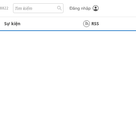
18822
Đăng nhập
Sự kiện
RSS