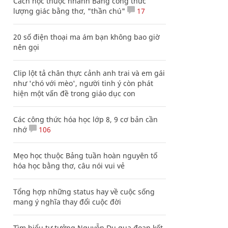
Cách học thuộc nhanh Bảng công thức
lượng giác bằng thơ, "thần chú"
17
20 số điện thoại ma ám bạn không bao giờ
nên gọi
Clip lột tả chân thực cảnh anh trai và em gái
như 'chó với mèo', người tinh ý còn phát
hiện một vấn đề trong giáo dục con
Các công thức hóa học lớp 8, 9 cơ bản cần
nhớ
106
Mẹo học thuộc Bảng tuần hoàn nguyên tố
hóa học bằng thơ, câu nói vui vẻ
Tổng hợp những status hay về cuộc sống
mang ý nghĩa thay đổi cuộc đời
Tìm hiểu tư tưởng Nguyễn Du qua đoạn kết