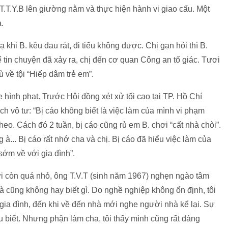
.T.Y.B lên giường nằm và thực hiện hành vi giao cấu. Một
a.
 khi B. kêu đau rát, đi tiểu không được. Chị gạn hỏi thì B.
 tin chuyện đã xảy ra, chị đến cơ quan Công an tố giác. Tươi
 về tội “Hiếp dâm trẻ em”.
hình phạt. Trước Hội đồng xét xử tối cao tại TP. Hồ Chí
h vô tư: “Bị cáo không biết là việc làm của mình vi phạm
 theo. Cách đó 2 tuần, bị cáo cũng rủ em B. chơi “cất nhà chòi”.
à... Bị cáo rất nhớ cha và chị. Bị cáo đã hiểu việc làm của
sớm về với gia đình”.
đời còn quá nhỏ, ông T.V.T (sinh năm 1967) nghẹn ngào tâm
và cũng không hay biết gì. Do nghề nghiệp không ổn định, tôi
o gia đình, đến khi về đến nhà mới nghe người nhà kể lại. Sự
iểu biết. Nhưng phận làm cha, tôi thấy mình cũng rất đáng