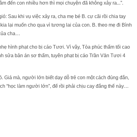
tâm đến con nhiều hơn thì mọi chuyện đã không xảy ra...”.
: Sau khi vụ việc xảy ra, cha mẹ bé B. cự cãi rồi chia tay
kia lại muốn cho qua vì tương lai của con. B. theo mẹ đi Bình
 của cha…
nhẹ hình phạt cho bị cáo Tươi. Vì vậy, Tòa phúc thẩm tối cao
h sửa bản án sơ thẩm, tuyên phạt bị cáo Trần Văn Tươi 4
ó. Giá mà, người lớn biết dạy dỗ trẻ con một cách đúng đắn,
h “học làm người lớn”, để rồi phải chịu cay đắng thế này…