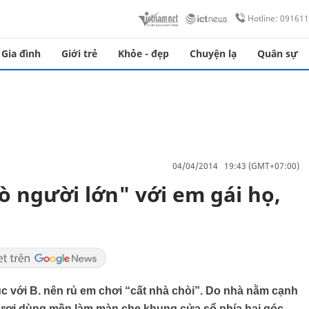
Hotline: 09161
Gia đình
Giới trẻ
Khỏe - đẹp
Chuyện lạ
Quân sự
04/04/2014 19:43 (GMT+07:00)
rò người lớn" với em gái họ,
c với B. nên rủ em chơi “cất nhà chòi”. Do nhà nằm cạnh
Tươi dùng mền làm màn che khung cửa sổ phía hai góc