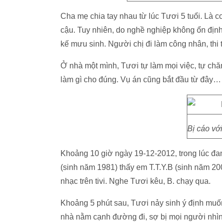
Cha mẹ chia tay nhau từ lúc Tươi 5 tuổi. Là c
cậu. Tuy nhiên, do nghề nghiệp không ổn định
kế mưu sinh. Người chị đi làm công nhân, thi 
Ở nhà một mình, Tươi tự làm mọi việc, tự chă
làm gì cho đúng. Vụ án cũng bắt đầu từ đây…
Bị cáo với
Khoảng 10 giờ ngày 19-12-2012, trong lúc đan
(sinh năm 1981) thấy em T.T.Y.B (sinh năm 20
nhạc trên tivi. Nghe Tươi kêu, B. chạy qua.
Khoảng 5 phút sau, Tươi nảy sinh ý định muốn
nhà nằm cạnh đường đi, sợ bị mọi người nhì