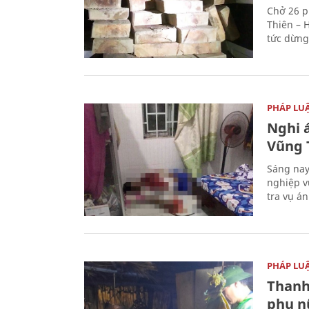
Chở 26 p
Thiên – 
tức dừng
PHÁP LU
Nghi á
Vũng 
Sáng nay
nghiệp v
tra vụ á
PHÁP LU
Thanh
phụ nữ