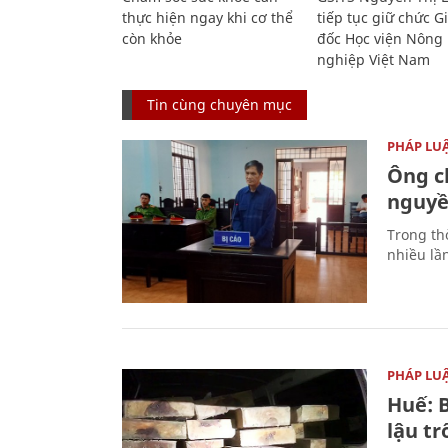
thực hiện ngay khi cơ thể
tiếp tục giữ chức 
còn khỏe
đốc Học viện Nông
nghiệp Việt Nam
Tin cùng chuyên mục
PHÁP LU
Ông ch
nguyền
Trong thờ
nhiều lầ
PHÁP LU
Huế: B
lậu t