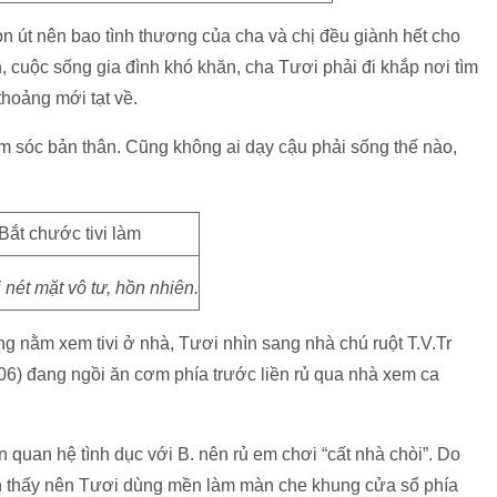
on út nên bao tình thương của cha và chị đều giành hết cho
, cuộc sống gia đình khó khăn, cha Tươi phải đi khắp nơi tìm
thoảng mới tạt về.
m sóc bản thân. Cũng không ai dạy cậu phải sống thế nào,
 nét mặt vô tư, hồn nhiên.
g nằm xem tivi ở nhà, Tươi nhìn sang nhà chú ruột T.V.Tr
06) đang ngồi ăn cơm phía trước liền rủ qua nhà xem ca
 quan hệ tình dục với B. nên rủ em chơi “cất nhà chòi”. Do
n thấy nên Tươi dùng mền làm màn che khung cửa sổ phía