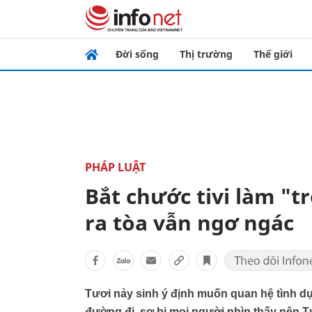
Đời sống
Thị trường
Thế giới
PHÁP LUẬT
Bắt chước tivi làm "t
ra tòa vẫn ngơ ngác
Tươi nảy sinh ý định muốn quan hệ tình dụ
đường đi, sợ bị mọi người nhìn thấy nên 