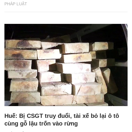
PHÁP LUẬT
Huế: Bị CSGT truy đuổi, tài xế bỏ lại ô tô
cùng gỗ lậu trốn vào rừng