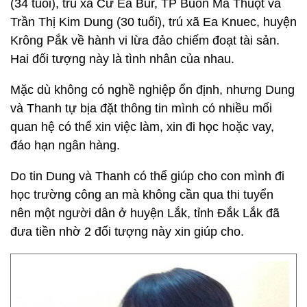
(34 tuổi), trú xã Cư Ea Bur, TP Buôn Ma Thuột và
Trần Thị Kim Dung (30 tuổi), trú xã Ea Knuec, huyện
Krông Pắk về hành vi lừa đảo chiếm đoạt tài sản.
Hai đối tượng này là tình nhân của nhau.
Mặc dù không có nghề nghiệp ổn định, nhưng Dung
và Thanh tự bịa đặt thông tin mình có nhiều mối
quan hệ có thể xin việc làm, xin đi học hoặc vay,
đáo hạn ngân hàng.
Do tin Dung và Thanh có thể giúp cho con mình đi
học trường công an mà không cần qua thi tuyển
nên một người dân ở huyện Lắk, tỉnh Đắk Lắk đã
đưa tiền nhờ 2 đối tượng này xin giúp cho.