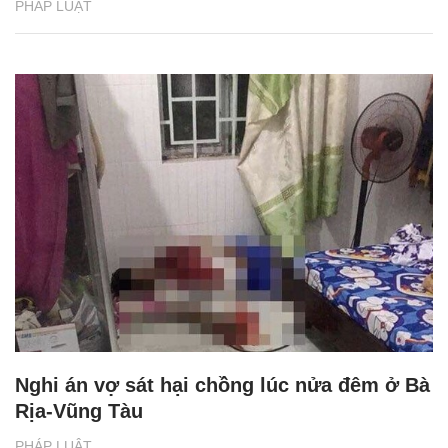
PHÁP LUẬT
Nghi án vợ sát hại chồng lúc nửa đêm ở Bà
Rịa-Vũng Tàu
PHÁP LUẬT