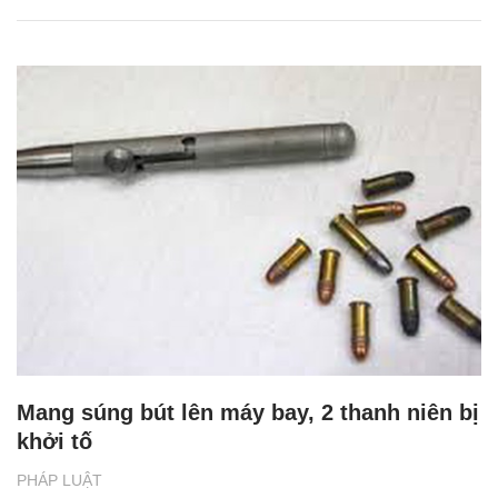
Mang súng bút lên máy bay, 2 thanh niên bị
khởi tố
PHÁP LUẬT