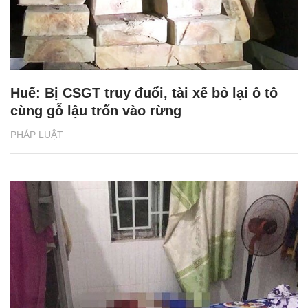
Huế: Bị CSGT truy đuổi, tài xế bỏ lại ô tô
cùng gỗ lậu trốn vào rừng
PHÁP LUẬT