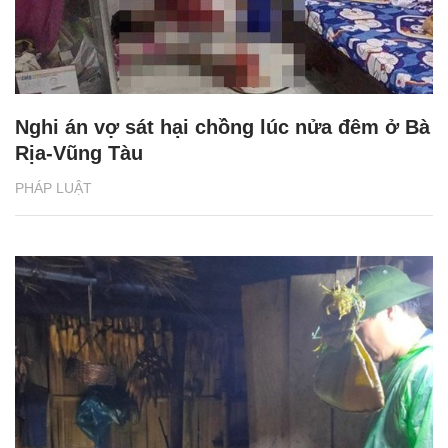
Nghi án vợ sát hại chồng lúc nửa đêm ở Bà
Rịa-Vũng Tàu
PHÁP LUẬT