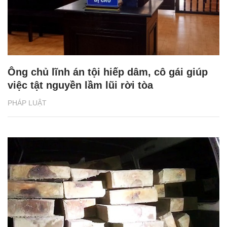
Ông chủ lĩnh án tội hiếp dâm, cô gái giúp
việc tật nguyền lầm lũi rời tòa
PHÁP LUẬT