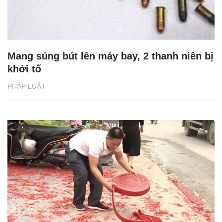
Mang súng bút lên máy bay, 2 thanh niên bị
khởi tố
PHÁP LUẬT