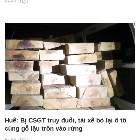
PHÁP LUẬT
Huế: Bị CSGT truy đuổi, tài xế bỏ lại ô tô
cùng gỗ lậu trốn vào rừng
PHÁP LUẬT