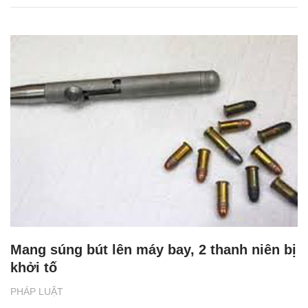
Mang súng bút lên máy bay, 2 thanh niên bị
khởi tố
PHÁP LUẬT