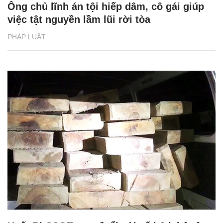
Ông chủ lĩnh án tội hiếp dâm, cô gái giúp
việc tật nguyền lầm lũi rời tòa
PHÁP LUẬT