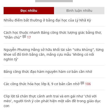
Đọc nhiều
Bình luận nhiều
Nhiều điểm bất thường ở bằng đại học của Lý Nhã Kỳ
Cách học thuộc nhanh Bảng công thức lượng giác bằng thơ,
"thần chú"
17
Nguyễn Phương Hằng sở hữu khối tài sản "siêu khủng", từng
khoe sổ đỏ tính bằng cân, mắng cựu mẫu 'không có nổi
nghìn tỷ'
Bảng công thức đạo hàm nguyên hàm cơ bản cần nhớ
Các công thức hóa học lớp 8, 9 cơ bản cần nhớ
106
Clip lột tả chân thực cảnh anh trai và em gái như 'chó với
mèo', người tinh ý còn phát hiện một vấn đề trong giáo dục
con