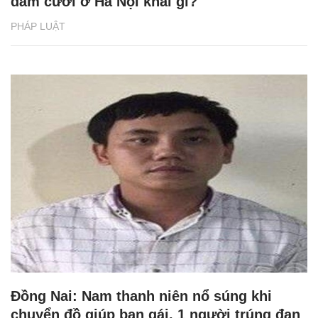
đám cưới ở Hà Nội khai gì?
PHÁP LUẬT
Đồng Nai: Nam thanh niên nổ súng khi
chuyển đồ giúp bạn gái, 1 người trúng đạn