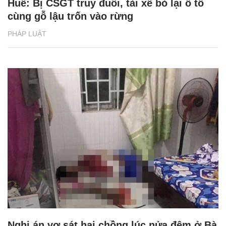
Huế: Bị CSGT truy đuổi, tài xế bỏ lại ô tô
cùng gỗ lậu trốn vào rừng
PHÁP LUẬT
Nghi án vợ sát hại chồng lúc nửa đêm ở Bà