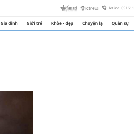
Hotline: 09161
Gia đình
Giới trẻ
Khỏe - đẹp
Chuyện lạ
Quân sự