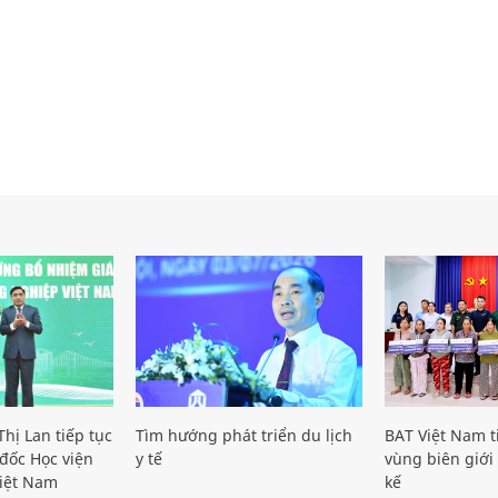
hị Lan tiếp tục
Tìm hướng phát triển du lịch
BAT Việt Nam t
đốc Học viện
y tế
vùng biên giới 
iệt Nam
kế