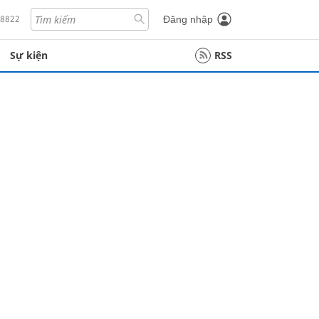
18822
Đăng nhập
Sự kiện
RSS