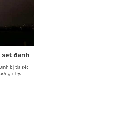
ị sét đánh
ình bị tia sét
hương nhẹ.