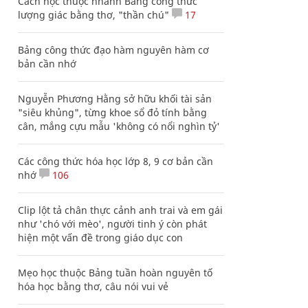
Cách học thuộc nhanh Bảng công thức
lượng giác bằng thơ, "thần chú"
17
Bảng công thức đạo hàm nguyên hàm cơ
bản cần nhớ
Nguyễn Phương Hằng sở hữu khối tài sản
"siêu khủng", từng khoe sổ đỏ tính bằng
cân, mắng cựu mẫu 'không có nổi nghìn tỷ'
Các công thức hóa học lớp 8, 9 cơ bản cần
nhớ
106
Clip lột tả chân thực cảnh anh trai và em gái
như 'chó với mèo', người tinh ý còn phát
hiện một vấn đề trong giáo dục con
Mẹo học thuộc Bảng tuần hoàn nguyên tố
hóa học bằng thơ, câu nói vui vẻ