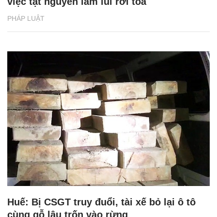
việc tật nguyền lầm lũi rời tòa
PHÁP LUẬT
Huế: Bị CSGT truy đuổi, tài xế bỏ lại ô tô
cùng gỗ lậu trốn vào rừng