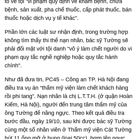
tố về tội "vi phạm quy định về khám bệnh, chữa
bệnh, sản xuất, pha chế thuốc, cấp phát thuốc, bán
thuốc hoặc dịch vụ y tế khác".
Phần lớn các luật sư nhận định, trong trường hợp
không tìm thấy thi thể nạn nhân, bác sỹ Tường sẽ
phải đối mặt với tội danh "vô ý làm chết người do vi
phạm quy tắc nghề nghiệp hoặc quy tắc hành
chính".
Như đã đưa tin, PC45 – Công an TP. Hà Nội đang
điều tra vụ án “thẩm mỹ viện làm chết khách hàng
rồi phi tang”. Nạn nhân là chị L.T.T.H. (ở quận Hoàn
Kiếm, Hà Nội), người đến trung tâm thẩm mỹ của
ông Tường để nâng ngực. Theo kết quả điều tra
bước đầu, ngày 19/10, sau khi được bác sỹ Tường
cùng một số nhân viên ở Thẩm mỹ viện Cát Tường
hút 11 ống mỡ ở bụng (loại 50cc), bơm lên ngực,