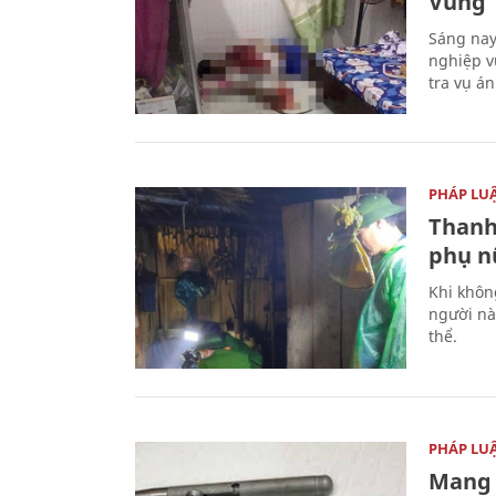
Vũng 
Sáng nay
nghiệp v
tra vụ á
PHÁP LU
Thanh
phụ nữ
Khi khôn
người nà
thể.
PHÁP LU
Mang 