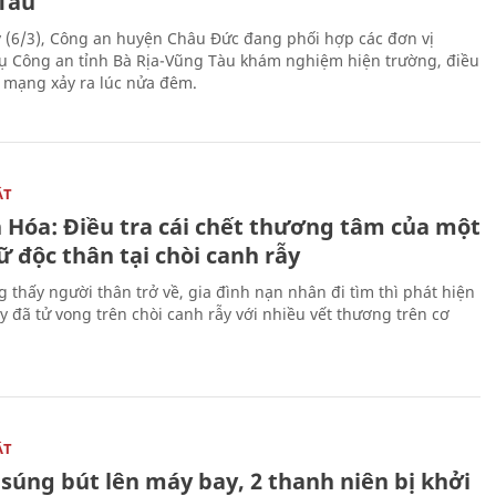
Tàu
 (6/3), Công an huyện Châu Đức đang phối hợp các đơn vị
ụ Công an tỉnh Bà Rịa-Vũng Tàu khám nghiệm hiện trường, điều
n mạng xảy ra lúc nửa đêm.
ẬT
 Hóa: Điều tra cái chết thương tâm của một
 độc thân tại chòi canh rẫy
g thấy người thân trở về, gia đình nạn nhân đi tìm thì phát hiện
y đã tử vong trên chòi canh rẫy với nhiều vết thương trên cơ
ẬT
súng bút lên máy bay, 2 thanh niên bị khởi