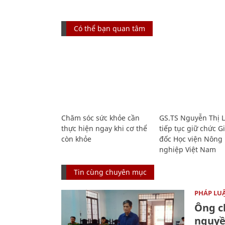
Có thể bạn quan tâm
Chăm sóc sức khỏe cần
GS.TS Nguyễn Thị 
thực hiện ngay khi cơ thể
tiếp tục giữ chức 
còn khỏe
đốc Học viện Nông
nghiệp Việt Nam
Tin cùng chuyên mục
PHÁP LU
Ông ch
nguyền