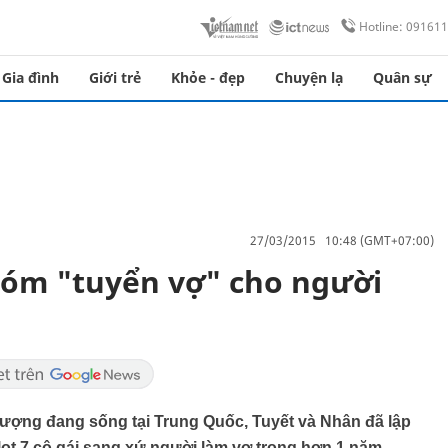
Hotline: 09161
Gia đình
Giới trẻ
Khỏe - đẹp
Chuyện lạ
Quân sự
27/03/2015 10:48 (GMT+07:00)
hóm "tuyển vợ" cho người
tượng đang sống tại Trung Quốc, Tuyết và Nhân đã lập
lọt 7 cô gái sang xứ người làm vợ trong hơn 1 năm.