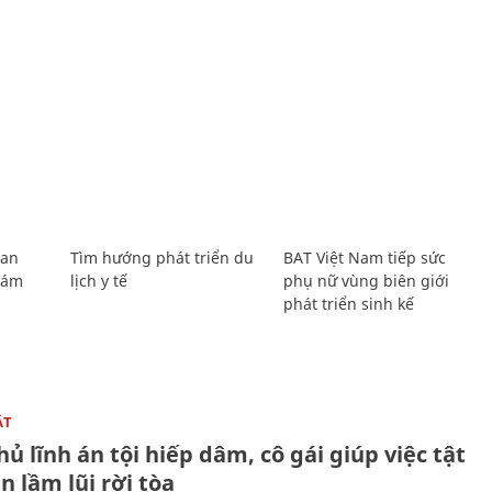
Lan
Tìm hướng phát triển du
BAT Việt Nam tiếp sức
Giám
lịch y tế
phụ nữ vùng biên giới
phát triển sinh kế
ẬT
ủ lĩnh án tội hiếp dâm, cô gái giúp việc tật
 lầm lũi rời tòa