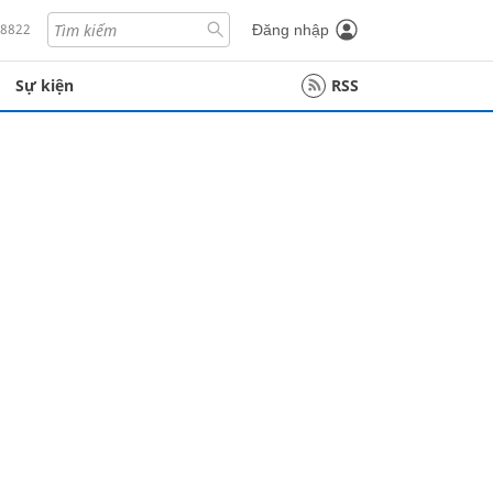
18822
Đăng nhập
Sự kiện
RSS