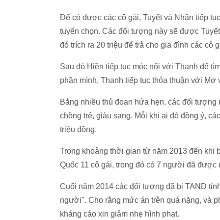
Để có được các cô gái, Tuyết và Nhân tiếp tụ
tuyển chọn. Các đối tượng này sẽ được Tuyết 
đó trích ra 20 triệu để trả cho gia đình các cô g
Sau đó Hiền tiếp tục móc nối với Thanh để tìm
phần mình, Thanh tiếp tục thỏa thuận với Mơ và
Bằng nhiều thủ đoạn hứa hẹn, các đối tượng n
chồng trẻ, giàu sang. Mỗi khi ai đó đồng ý, c
triệu đồng.
Trong khoảng thời gian từ năm 2013 đến khi b
Quốc 11 cô gái, trong đó có 7 người đã được
Cuối năm 2014 các đối tượng đã bị TAND tỉnh 
người". Cho rằng mức án trên quá nặng, và phạ
kháng cáo xin giảm nhẹ hình phạt.