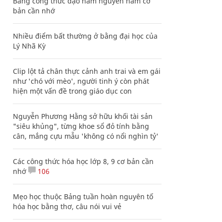
Bảng công thức đạo hàm nguyên hàm cơ
bản cần nhớ
Nhiều điểm bất thường ở bằng đại học của
Lý Nhã Kỳ
Clip lột tả chân thực cảnh anh trai và em gái
như 'chó với mèo', người tinh ý còn phát
hiện một vấn đề trong giáo dục con
Nguyễn Phương Hằng sở hữu khối tài sản
"siêu khủng", từng khoe sổ đỏ tính bằng
cân, mắng cựu mẫu 'không có nổi nghìn tỷ'
Các công thức hóa học lớp 8, 9 cơ bản cần
nhớ
106
Mẹo học thuộc Bảng tuần hoàn nguyên tố
hóa học bằng thơ, câu nói vui vẻ