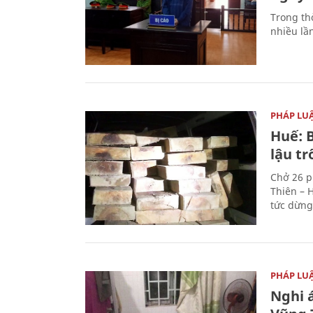
Trong thờ
nhiều lầ
PHÁP LU
Huế: B
lậu t
Chở 26 p
Thiên – 
tức dừng
PHÁP LU
Nghi á