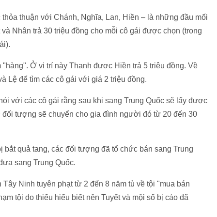
c thỏa thuận với Chánh, Nghĩa, Lan, Hiền – là những đầu mối
và Nhân trả 30 triệu đồng cho mỗi cô gái được chọn (trong
ái).
 "hàng". Ở vị trí này Thanh được Hiền trả 5 triệu đồng. Về
 Lệ để tìm các cô gái với giá 2 triệu đồng.
ói với các cô gái rằng sau khi sang Trung Quốc sẽ lấy được
ác đối tượng sẽ chuyển cho gia đình người đó từ 20 đến 30
ị bắt quả tang, các đối tượng đã tổ chức bán sang Trung
 đưa sang Trung Quốc.
Tây Ninh tuyên phạt từ 2 đến 8 năm tù về tội "mua bán
m tội do thiếu hiểu biết nên Tuyết và mội số bị cáo đã