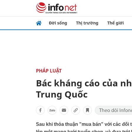
Đời sống
Thị trường
Thế giới
PHÁP LUẬT
Bác kháng cáo của n
Trung Quốc
Sau khi thỏa thuận "mua bán" với các đối 
lên một mạng lưới tuyển chọn, và đưa trót 