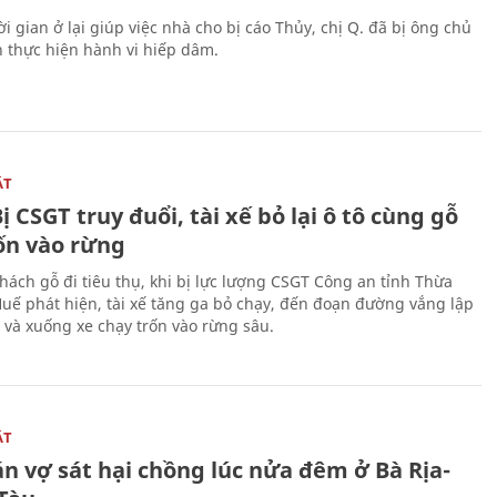
i gian ở lại giúp việc nhà cho bị cáo Thủy, chị Q. đã bị ông chủ
n thực hiện hành vi hiếp dâm.
ẬT
ị CSGT truy đuổi, tài xế bỏ lại ô tô cùng gỗ
rốn vào rừng
hách gỗ đi tiêu thụ, khi bị lực lượng CSGT Công an tỉnh Thừa
Huế phát hiện, tài xế tăng ga bỏ chạy, đến đoạn đường vắng lập
 và xuống xe chạy trốn vào rừng sâu.
ẬT
n vợ sát hại chồng lúc nửa đêm ở Bà Rịa-