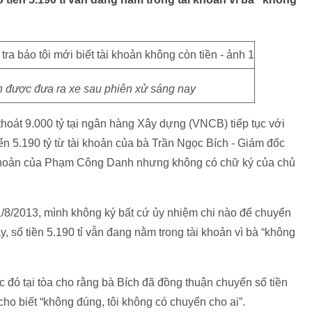
được đưa ra xe sau phiên xử sáng nay
thoát 9.000 tỷ tại ngân hàng Xây dựng (VNCB) tiếp tục với
ển 5.190 tỷ từ tài khoản của bà Trần Ngọc Bích - Giám đốc
 khoản của Phạm Công Danh nhưng không có chữ ký của chủ
/8/2013, mình không ký bất cứ ủy nhiệm chi nào để chuyển
ay, số tiền 5.190 tỉ vẫn đang nằm trong tài khoản vì bà “không
c đó tại tòa cho rằng bà Bích đã đồng thuận chuyển số tiền
o biết “không đúng, tôi không có chuyển cho ai”.