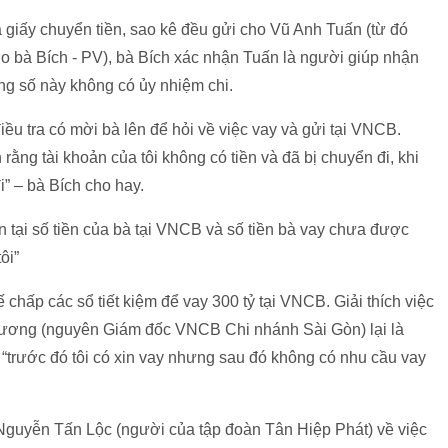
cả giấy chuyển tiền, sao kê đều gửi cho Vũ Anh Tuấn (từ đó
 bà Bích - PV), bà Bích xác nhận Tuấn là người giúp nhận
ong số này không có ủy nhiệm chi.
ều tra có mời bà lên để hỏi về việc vay và gửi tại VNCB.
 rằng tài khoản của tôi không có tiền và đã bị chuyển đi, khi
i” – bà Bích cho hay.
n tại số tiền của bà tại VNCB và số tiền bà vay chưa được
ôi”
 chấp các sổ tiết kiệm để vay 300 tỷ tại VNCB. Giải thích việc
hương (nguyên Giám đốc VNCB Chi nhánh Sài Gòn) lại là
 “trước đó tôi có xin vay nhưng sau đó không có nhu cầu vay
Nguyễn Tấn Lộc (người của tập đoàn Tân Hiệp Phát) về việc