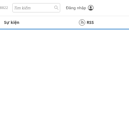
18822
Đăng nhập
Sự kiện
RSS