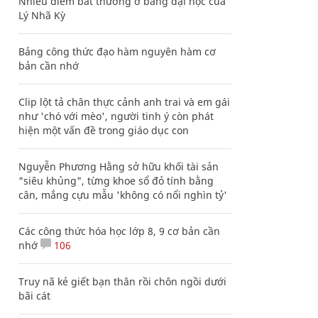
Nhiều điểm bất thường ở bằng đại học của
Lý Nhã Kỳ
Bảng công thức đạo hàm nguyên hàm cơ
bản cần nhớ
Clip lột tả chân thực cảnh anh trai và em gái
như 'chó với mèo', người tinh ý còn phát
hiện một vấn đề trong giáo dục con
Nguyễn Phương Hằng sở hữu khối tài sản
"siêu khủng", từng khoe sổ đỏ tính bằng
cân, mắng cựu mẫu 'không có nổi nghìn tỷ'
Các công thức hóa học lớp 8, 9 cơ bản cần
nhớ
106
Truy nã kẻ giết bạn thân rồi chôn ngồi dưới
bãi cát