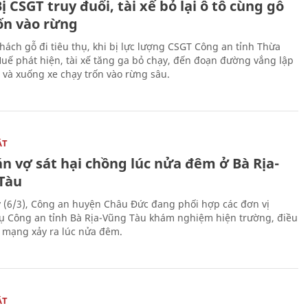
ị CSGT truy đuổi, tài xế bỏ lại ô tô cùng gỗ
rốn vào rừng
hách gỗ đi tiêu thụ, khi bị lực lượng CSGT Công an tỉnh Thừa
Huế phát hiện, tài xế tăng ga bỏ chạy, đến đoạn đường vắng lập
 và xuống xe chạy trốn vào rừng sâu.
ẬT
n vợ sát hại chồng lúc nửa đêm ở Bà Rịa-
Tàu
 (6/3), Công an huyện Châu Đức đang phối hợp các đơn vị
ụ Công an tỉnh Bà Rịa-Vũng Tàu khám nghiệm hiện trường, điều
n mạng xảy ra lúc nửa đêm.
ẬT