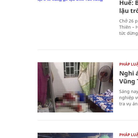
Huế: B
lậu t
Chở 26 p
Thiên – 
tức dừng
PHÁP LU
Nghi á
Vũng 
Sáng nay
nghiệp v
tra vụ á
PHÁP LU