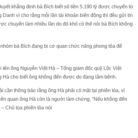
yết khẳng định bà Bích biết số tiền 5.190 tỷ được chuyển từ
Danh vì cho rằng mỗi lần tài khoản biến động thì đều gửi tin
được chuyển làm nhiều lần do đó khó có thể nói bà Bích không
của nhóm bà Bích đang bị cơ quan chức năng phong tỏa để
 tên ông Nguyễn Việt Hà – Tổng giám đốc quỹ Lộc Việt
g Hà cho biết ông không đến được do đang lâm bênh.
cần thông báo rằng ông Hà phải có mặt tại phiên tòa, vì
vụ liên quan ông Hà còn là người làm chứng. “Nếu không đến
– Chủ tọa phiên tòa nói