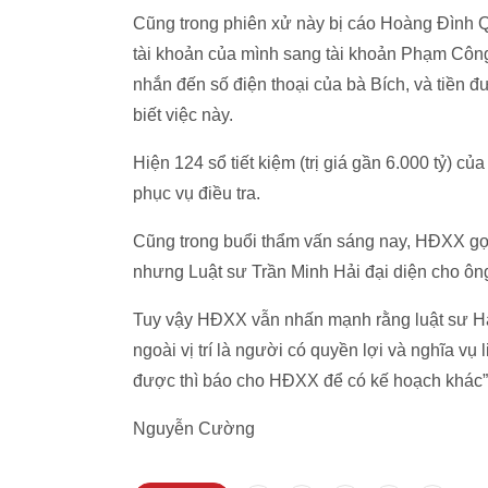
Cũng trong phiên xử này bị cáo Hoàng Đình Qu
tài khoản của mình sang tài khoản Phạm Công 
nhắn đến số điện thoại của bà Bích, và tiền 
biết việc này.
Hiện 124 sổ tiết kiệm (trị giá gần 6.000 tỷ) 
phục vụ điều tra.
Cũng trong buổi thẩm vấn sáng nay, HĐXX gọi
nhưng Luật sư Trần Minh Hải đại diện cho ôn
Tuy vậy HĐXX vẫn nhấn mạnh rằng luật sư Hải 
ngoài vị trí là người có quyền lợi và nghĩa 
được thì báo cho HĐXX để có kế hoạch khác” 
Nguyễn Cường