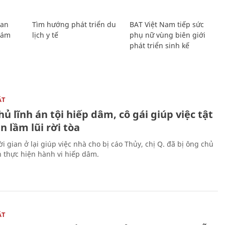
Lan
Tìm hướng phát triển du
BAT Việt Nam tiếp sức
Giám
lịch y tế
phụ nữ vùng biên giới
phát triển sinh kế
ẬT
ủ lĩnh án tội hiếp dâm, cô gái giúp việc tật
 lầm lũi rời tòa
i gian ở lại giúp việc nhà cho bị cáo Thủy, chị Q. đã bị ông chủ
n thực hiện hành vi hiếp dâm.
ẬT