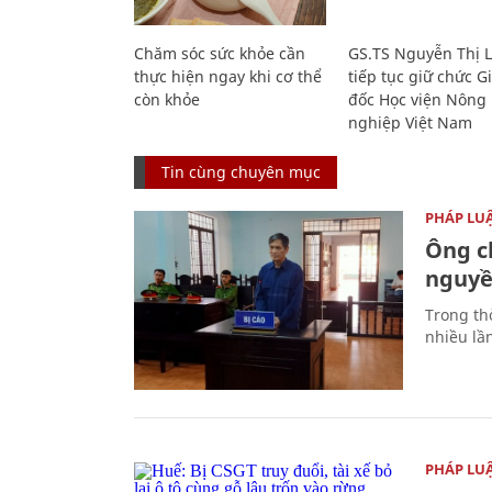
Chăm sóc sức khỏe cần
GS.TS Nguyễn Thị 
thực hiện ngay khi cơ thể
tiếp tục giữ chức 
còn khỏe
đốc Học viện Nông
nghiệp Việt Nam
Tin cùng chuyên mục
PHÁP LU
Ông ch
nguyền
Trong thờ
nhiều lầ
PHÁP LU