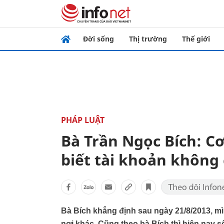
Đời sống
Thị trường
Thế giới
PHÁP LUẬT
Bà Trần Ngọc Bích: Cơ
biết tài khoản không 
Bà Bích khẳng định sau ngày 21/8/2013, mì
nơi khác. Cũng theo bà Bích thì hiện nay s