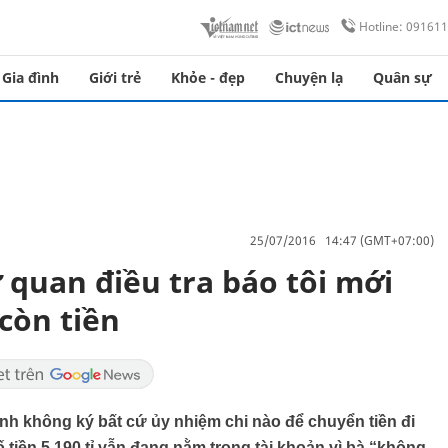
Hotline: 09161
Gia đình
Giới trẻ
Khỏe - đẹp
Chuyện lạ
Quân sự
25/07/2016 14:47 (GMT+07:00)
 quan điều tra báo tôi mới
còn tiền
nh không ký bất cứ ủy nhiệm chi nào để chuyển tiền đi
ố tiền 5.190 tỉ vẫn đang nằm trong tài khoản vì bà “không