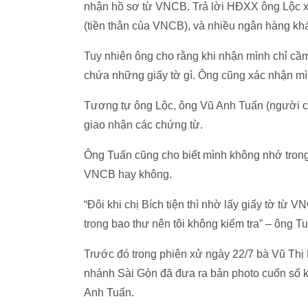
nhận hồ sơ từ VNCB. Trả lời HĐXX ông Lộc x
(tiền thân của VNCB), và nhiều ngân hàng khá
Tuy nhiên ông cho rằng khi nhận mình chỉ cầ
chứa những giấy tờ gì. Ông cũng xác nhận mì
Tương tự ông Lộc, ông Vũ Anh Tuấn (người c
giao nhận các chứng từ.
Ông Tuấn cũng cho biết mình không nhớ trong
VNCB hay không.
“Đôi khi chị Bích tiện thì nhờ lấy giấy tờ từ V
trong bao thư nên tôi không kiểm tra” – ông T
Trước đó trong phiên xử ngày 22/7 bà Vũ Th
nhánh Sài Gòn đã đưa ra bản photo cuốn sổ k
Anh Tuấn.