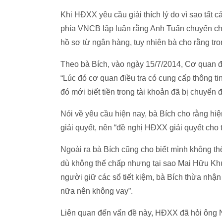
Khi HĐXX yêu cầu giải thích lý do vì sao tất 
phía VNCB lập luận rằng Anh Tuấn chuyển cho
hồ sơ từ ngân hàng, tuy nhiên bà cho rằng tr
Theo bà Bích, vào ngày 15/7/2014, Cơ quan đi
“Lúc đó cơ quan điều tra có cung cấp thông tin
đó mới biết tiền trong tài khoản đã bị chuyển đ
Nói về yêu cầu hiện nay, bà Bích cho rằng hiệ
giải quyết, nên “đề nghị HĐXX giải quyết cho t
Ngoài ra bà Bích cũng cho biết mình không thế
dù không thế chấp nhưng tại sao Mai Hữu K
người giữ các sổ tiết kiệm, bà Bích thừa nhận
nữa nên không vay”.
Liên quan đến vấn đề này, HĐXX đã hỏi ông 