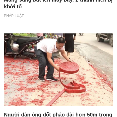
khởi tố
PHÁP LUẬT
Người đàn ông đốt pháo dài hơn 50m trong