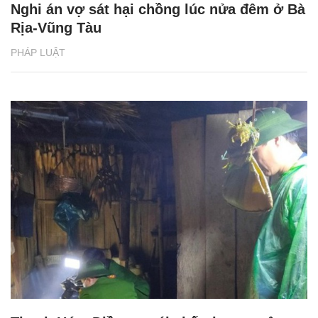
Nghi án vợ sát hại chồng lúc nửa đêm ở Bà
Rịa-Vũng Tàu
PHÁP LUẬT