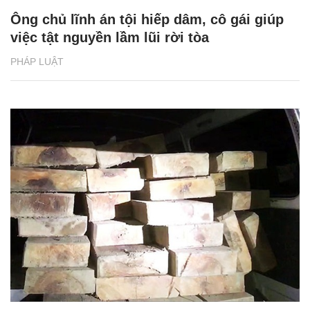
Ông chủ lĩnh án tội hiếp dâm, cô gái giúp
việc tật nguyền lầm lũi rời tòa
PHÁP LUẬT