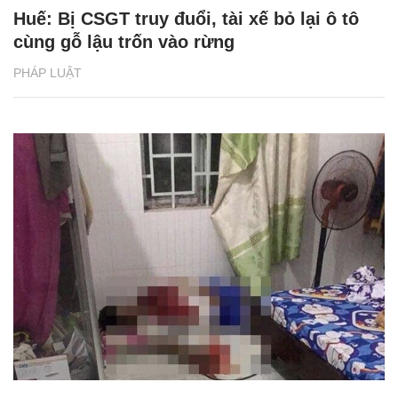
Huế: Bị CSGT truy đuổi, tài xế bỏ lại ô tô
cùng gỗ lậu trốn vào rừng
PHÁP LUẬT