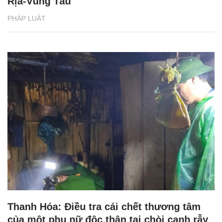
Rịa-Vũng Tàu
PHÁP LUẬT
Thanh Hóa: Điều tra cái chết thương tâm
của một phụ nữ độc thân tại chòi canh rẫy