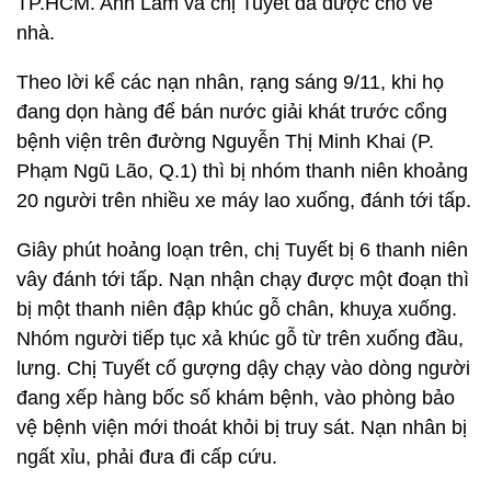
TP.HCM. Anh Lâm và chị Tuyết đã được cho về
nhà.
Theo lời kể các nạn nhân, rạng sáng 9/11, khi họ
đang dọn hàng để bán nước giải khát trước cổng
bệnh viện trên đường Nguyễn Thị Minh Khai (P.
Phạm Ngũ Lão, Q.1) thì bị nhóm thanh niên khoảng
20 người trên nhiều xe máy lao xuống, đánh tới tấp.
Giây phút hoảng loạn trên, chị Tuyết bị 6 thanh niên
vây đánh tới tấp. Nạn nhận chạy được một đoạn thì
bị một thanh niên đập khúc gỗ chân, khuỵa xuống.
Nhóm người tiếp tục xả khúc gỗ từ trên xuống đầu,
lưng. Chị Tuyết cố gượng dậy chạy vào dòng người
đang xếp hàng bốc số khám bệnh, vào phòng bảo
vệ bệnh viện mới thoát khỏi bị truy sát. Nạn nhân bị
ngất xỉu, phải đưa đi cấp cứu.