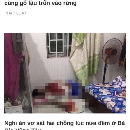
cùng gỗ lậu trốn vào rừng
PHÁP LUẬT
Nghi án vợ sát hại chồng lúc nửa đêm ở Bà