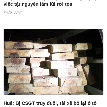
việc tật nguyền lầm lũi rời tòa
PHÁP LUẬT
Huế: Bị CSGT truy đuổi, tài xế bỏ lại ô tô