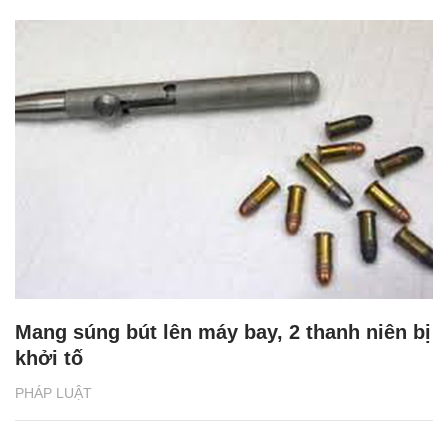
Mang súng bút lên máy bay, 2 thanh niên bị
khởi tố
PHÁP LUẬT