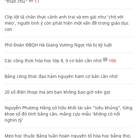
"thần chú"
17
Clip lột tả chân thực cảnh anh trai và em gái như 'chó với
mèo', người tinh ý còn phát hiện một vấn đề trong giáo dục
con
Phó Đoàn ĐBQH Hà Giang Vương Ngọc Hà bị kỷ luật
Các công thức hóa học lớp 8, 9 cơ bản cần nhớ
106
Bảng công thức đạo hàm nguyên hàm cơ bản cần nhớ
20 số điện thoại ma ám bạn không bao giờ nên gọi
Nguyễn Phương Hằng sở hữu khối tài sản "siêu khủng", từng
khoe sổ đỏ tính bằng cân, mắng cựu mẫu 'không có nổi
nghìn tỷ'
Mẹo học thuộc Bảng tuần hoàn nguyên tố hóa học bằng thơ,