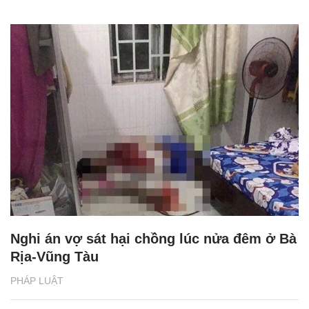
Nghi án vợ sát hại chồng lúc nửa đêm ở Bà
Rịa-Vũng Tàu
PHÁP LUẬT