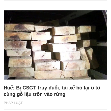
Huế: Bị CSGT truy đuổi, tài xế bỏ lại ô tô
cùng gỗ lậu trốn vào rừng
PHÁP LUẬT