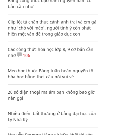
Bảng công thức đạo hàm nguyên hàm cơ
bản cần nhớ
Clip lột tả chân thực cảnh anh trai và em gái
như 'chó với mèo', người tinh ý còn phát
hiện một vấn đề trong giáo dục con
Các công thức hóa học lớp 8, 9 cơ bản cần
nhớ
106
Mẹo học thuộc Bảng tuần hoàn nguyên tố
hóa học bằng thơ, câu nói vui vẻ
20 số điện thoại ma ám bạn không bao giờ
nên gọi
Nhiều điểm bất thường ở bằng đại học của
Lý Nhã Kỳ
Nguyễn Phương Hằng sở hữu khối tài sản