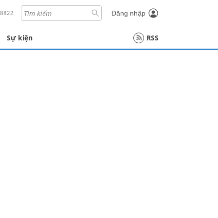
18822
Đăng nhập
Sự kiện
RSS