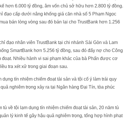
y kế hơn 6.000 tỷ đồng, âm vốn chủ sở hữu hơn 2.800 tỷ đồng.
chỉ đạo cấp dưới nâng khống giá căn nhà số 5 Phạm Ngọc
), mua bán lòng vòng sau đó bán lại cho TrustBank hơn 1.256
chỉ đạo nhân viên TrustBank tại chi nhánh Sài Gòn và Lam
thống SmartBank hơn 5.256 tỷ đồng, sau đó đẩy nợ cho Công
ếm đoạt. Nhiều hành vi sai phạm khác của bà Phấn được cơ
ều tra xét xử trong giai đoạn sau.
dụng tín nhiệm chiếm đoạt tài sản và tội cố ý làm trái quy
 quả nghiêm trọng xảy ra tại Ngân hàng Đại Tín, tòa phúc
ù về tội lạm dụng tín nhiệm chiếm đoạt tài sản, 20 năm tù
 quản lý kinh tế gây hậu quả nghiêm trọng, tổng hợp hình phạt