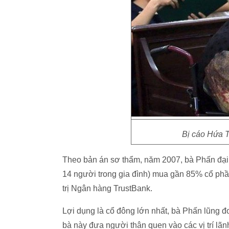
Bị cáo Hứa T
Theo bản án sơ thẩm, năm 2007, bà Phấn đại
14 người trong gia đình) mua gần 85% cổ phầ
trị Ngân hàng TrustBank.
Lợi dụng là cổ đông lớn nhất, bà Phấn lũng đ
bà này đưa người thân quen vào các vị trí lãnh