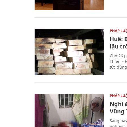
PHÁP LU
Huế: B
lậu t
Chở 26 p
Thiên – 
tức dừng
PHÁP LU
Nghi á
Vũng 
Sáng nay
nghiệp v