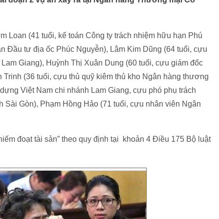
Kim Loan (41 tuổi, kế toán Công ty trách nhiệm hữu hạn Phú
n Đầu tư địa ốc Phúc Nguyễn), Lâm Kim Dũng (64 tuổi, cựu
 Lam Giang), Huỳnh Thị Xuân Dung (60 tuổi, cựu giám đốc
Trinh (36 tuổi, cựu thủ quỹ kiêm thủ kho Ngân hàng thương
 dựng Việt Nam chi nhánh Lam Giang, cựu phó phụ trách
 Sài Gòn), Phạm Hồng Hảo (71 tuổi, cựu nhân viên Ngân
chiếm đoạt tài sản” theo quy định tại khoản 4 Điều 175 Bộ luật