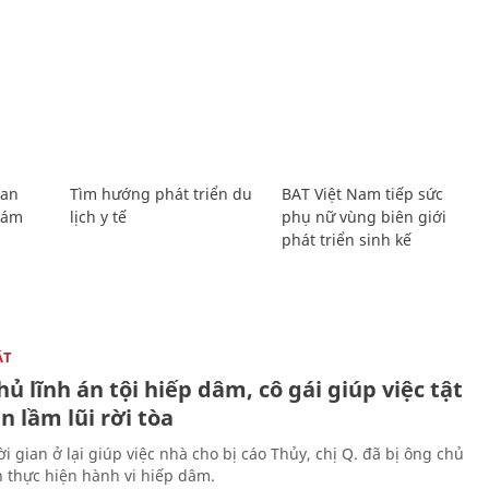
Lan
Tìm hướng phát triển du
BAT Việt Nam tiếp sức
Giám
lịch y tế
phụ nữ vùng biên giới
phát triển sinh kế
ẬT
ủ lĩnh án tội hiếp dâm, cô gái giúp việc tật
 lầm lũi rời tòa
i gian ở lại giúp việc nhà cho bị cáo Thủy, chị Q. đã bị ông chủ
n thực hiện hành vi hiếp dâm.