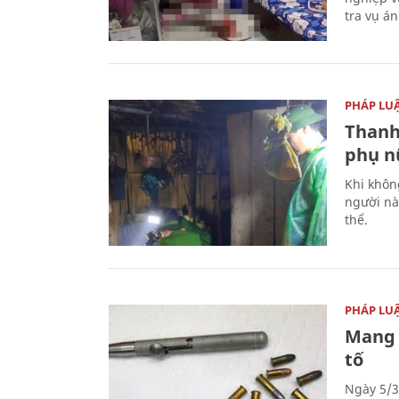
tra vụ á
PHÁP LU
Thanh
phụ nữ
Khi khôn
người nà
thể.
PHÁP LU
Mang 
tố
Ngày 5/3