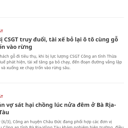
ẬT
ị CSGT truy đuổi, tài xế bỏ lại ô tô cùng gỗ
rốn vào rừng
hách gỗ đi tiêu thụ, khi bị lực lượng CSGT Công an tỉnh Thừa
Huế phát hiện, tài xế tăng ga bỏ chạy, đến đoạn đường vắng lập
 và xuống xe chạy trốn vào rừng sâu.
ẬT
n vợ sát hại chồng lúc nửa đêm ở Bà Rịa-
Tàu
 (6/3), Công an huyện Châu Đức đang phối hợp các đơn vị
ụ Công an tỉnh Bà Rịa-Vũng Tàu khám nghiệm hiện trường, điều