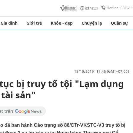
Hotline: 09161
Gia đình
Giới trẻ
Khỏe - đẹp
Chuyện lạ
Quân sự
15/10/2019 17:45 (GMT+07:00)
tục bị truy tố tội "Lạm dụng
tài sản"
ao đã ban hành Cáo trạng số 86/CTr-VKSTC-V3 truy tố bị
ai đoạn 2 vụ án xảy ra tại Ngân hàng Thương mại Cổ