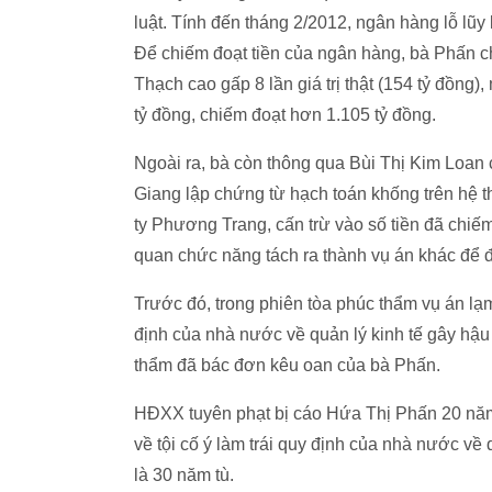
luật. Tính đến tháng 2/2012, ngân hàng lỗ lũ
Để chiếm đoạt tiền của ngân hàng, bà Phấn 
Thạch cao gấp 8 lần giá trị thật (154 tỷ đồng
tỷ đồng, chiếm đoạt hơn 1.105 tỷ đồng.
Ngoài ra, bà còn thông qua Bùi Thị Kim Loan 
Giang lập chứng từ hạch toán khống trên hệ 
ty Phương Trang, cấn trừ vào số tiền đã chi
quan chức năng tách ra thành vụ án khác để đi
Trước đó, trong phiên tòa phúc thẩm vụ án lạm 
định của nhà nước về quản lý kinh tế gây hậu
thẩm đã bác đơn kêu oan của bà Phấn.
HĐXX tuyên phạt bị cáo Hứa Thị Phấn 20 năm t
về tội cố ý làm trái quy định của nhà nước về
là 30 năm tù.