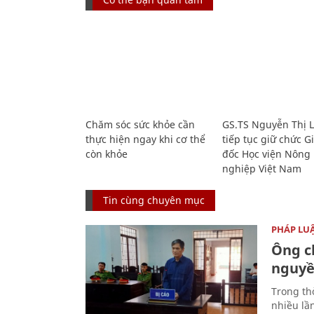
Chăm sóc sức khỏe cần
GS.TS Nguyễn Thị 
thực hiện ngay khi cơ thể
tiếp tục giữ chức 
còn khỏe
đốc Học viện Nông
nghiệp Việt Nam
Tin cùng chuyên mục
PHÁP LU
Ông ch
nguyền
Trong thờ
nhiều lầ