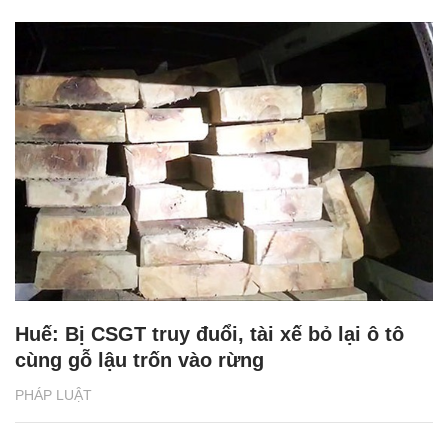
Huế: Bị CSGT truy đuổi, tài xế bỏ lại ô tô
cùng gỗ lậu trốn vào rừng
PHÁP LUẬT