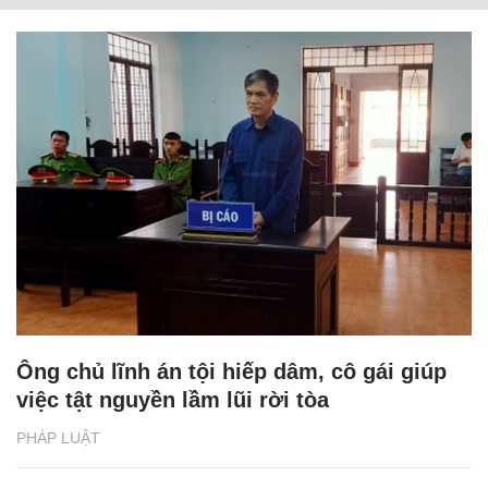
Ông chủ lĩnh án tội hiếp dâm, cô gái giúp
việc tật nguyền lầm lũi rời tòa
PHÁP LUẬT