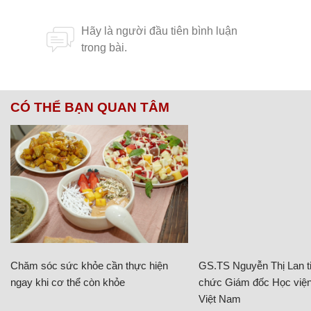
CÓ THỂ BẠN QUAN TÂM
Chăm sóc sức khỏe cần thực hiện
GS.TS Nguyễn Thị Lan ti
ngay khi cơ thể còn khỏe
chức Giám đốc Học viện
Việt Nam