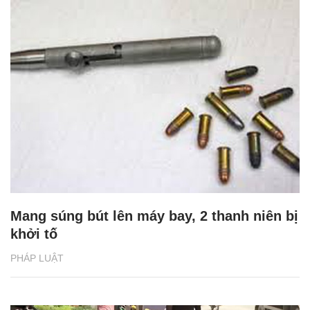
Mang súng bút lên máy bay, 2 thanh niên bị
khởi tố
PHÁP LUẬT