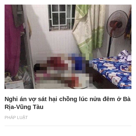
Nghi án vợ sát hại chồng lúc nửa đêm ở Bà
Rịa-Vũng Tàu
PHÁP LUẬT